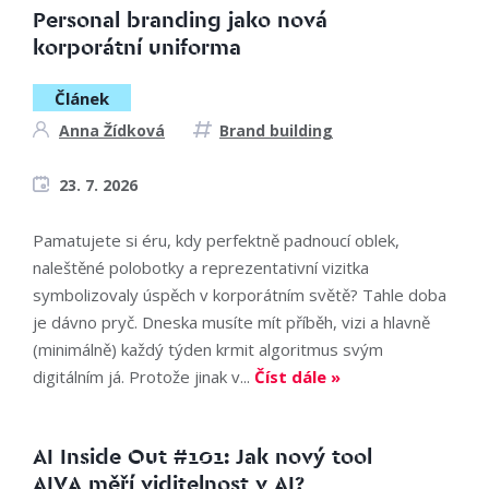
Personal branding jako nová
korporátní uniforma
Článek
Anna Žídková
Brand building
23. 7. 2026
Pamatujete si éru, kdy perfektně padnoucí oblek,
naleštěné polobotky a reprezentativní vizitka
symbolizovaly úspěch v korporátním světě? Tahle doba
je dávno pryč. Dneska musíte mít příběh, vizi a hlavně
(minimálně) každý týden krmit algoritmus svým
digitálním já. Protože jinak v...
Číst dále »
AI Inside Out #101: Jak nový tool
AIVA měří viditelnost v AI?