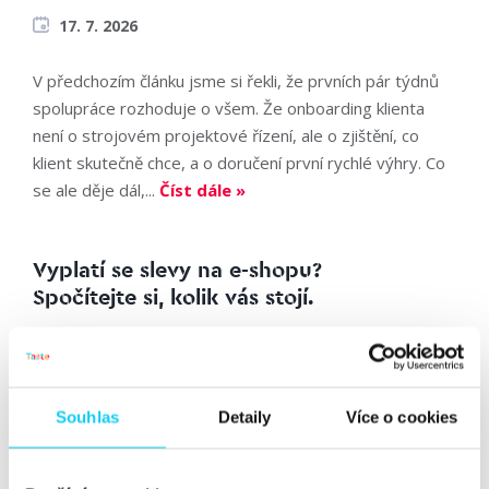
17. 7. 2026
V předchozím článku jsme si řekli, že prvních pár týdnů
spolupráce rozhoduje o všem. Že onboarding klienta
není o strojovém projektové řízení, ale o zjištění, co
klient skutečně chce, a o doručení první rychlé výhry. Co
se ale děje dál,...
Číst dále »
Vyplatí se slevy na e-shopu?
Spočítejte si, kolik vás stojí.
Článek
Robert Čížek
Marketing
15. 7. 2026
Souhlas
Detaily
Více o cookies
Otevřete si e-mail v období jakékoli sezónní špičky a
spočítejte, kolik newsletterů od e-shopů obsahuje