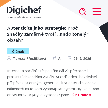
Autenticita jako strategie: Proč
značky záměrně tvoří „nedokonalý“
obsah?
Článek
Tereza Přesličková
AI
29. 7. 2026
Internet a sociální sítě jsou čím dál víc přecpané k
prasknutí dokonalými vizuály. AI chrlí jeden „bezchybný“
příspěvek za druhým, generuje ultra-estetická videa a
influenceři na fotkách vypadají tak symetricky, že z toho
občas mrazí. A jaký je výsledek? Jsme...
Číst dále »