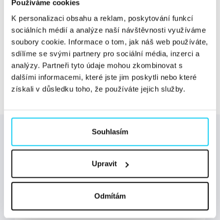
cenovou pobídku. My jsme to udělali. U jednoho
Používáme cookies
odesílatele to bylo 34 e-mailů, přičemž 33 z nich
K personalizaci obsahu a reklam, poskytování funkcí
obsahovalo slevu, kupón nebo dopravu zdarma. U
sociálních médií a analýze naší návštěvnosti využíváme
jiného...
Číst dále »
soubory cookie. Informace o tom, jak náš web používáte,
sdílíme se svými partnery pro sociální média, inzerci a
analýzy. Partneři tyto údaje mohou zkombinovat s
Načíst další
dalšími informacemi, které jste jim poskytli nebo které
získali v důsledku toho, že používáte jejich služby.
Souhlasím
Odebírejte newsletter od Digichefu! Čeká vás
Upravit
pravidelná nálož novinek z oboru, pozvánky na
důležité události a exkluzivní nabídky jen pro
čtenáře magazínu Digichef.
Odmítám