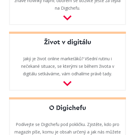
žhavé novinky napříč oborem se dozvíte ještě za tepla
na Digichefu.
Život v digitálu
Jaký je život online markeťáků? Všední rutinu i
nečekané situace, se kterými se během života v
digitálu setkáváme, vám odhalíme právě tady.
O Digichefu
Podívejte se Digichefu pod pokličku. Zjistěte, kdo pro
magazín píše, komu je obsah určený a jak nás můžete