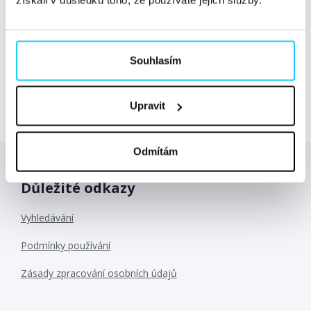
pozice youtuberky. Dnes společně s Kristýnou
Szkanderovou stojí v čele digitální agentury We Are
Signature, kde se stará zejména o social media
Souhlasím
marketing a spolupráci s influencery. Sama přiznává, že
své „influencerství“ aktuálně...
Číst dále »
Upravit
Odmítám
Důležité odkazy
Vyhledávání
Podmínky používání
Zásady zpracování osobních údajů