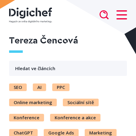
Tereza Čencová
SEO
AI
PPC
Online marketing
Sociální sítě
Konference
Konference a akce
ChatGPT
Google Ads
Marketing