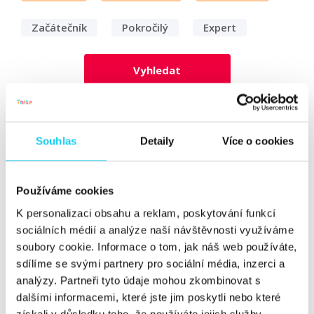
Začátečník
Pokročilý
Expert
Vyhledat
„Pro některé je influencer sprosté
Souhlas
Detaily
Více o cookies
slovo, ale já na nálepky nehraju,“
říká Tereza Čencová z We Are
Signature
Používáme cookies
K personalizaci obsahu a reklam, poskytování funkcí
Rozhovor
sociálních médií a analýze naší návštěvnosti využíváme
Dominika Lukášová
Marketing
soubory cookie. Informace o tom, jak náš web používáte,
sdílíme se svými partnery pro sociální média, inzerci a
14. 7. 2020
analýzy. Partneři tyto údaje mohou zkombinovat s
dalšími informacemi, které jste jim poskytli nebo které
Tereza Čencová online svět nejdříve prozkoumala z
získali v důsledku toho, že používáte jejich služby.