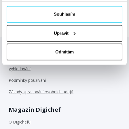
zahraničí, jakou největší chybu české agentury dělají...
Číst dále »
Souhlasím
Upravit
Odmítám
Důležité odkazy
Vyhledávání
Podmínky používání
Zásady zpracování osobních údajů
Magazín Digichef
O Digichefu