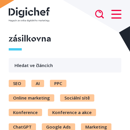
zásilkovna
SEO
AI
PPC
Online marketing
Sociální sítě
Konference
Konference a akce
ChatGPT
Google Ads
Marketing