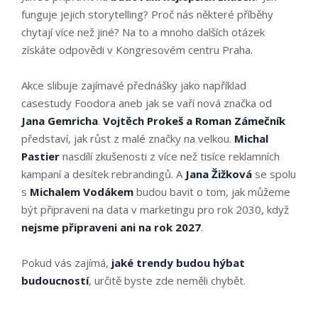
funguje jejich storytelling? Proč nás některé příběhy
chytají více než jiné? Na to a mnoho dalších otázek
získáte odpovědi v Kongresovém centru Praha.
Akce slibuje zajímavé přednášky jako například
casestudy Foodora aneb jak se vaří nová značka od
Jana Gemricha
.
Vojtěch Prokeš a Roman Zámečník
představí, jak růst z malé značky na velkou.
Michal
Pastier
nasdílí zkušenosti z více než tisíce reklamních
kampaní a desítek rebrandingů. A
Jana Žižková
se spolu
s
Michalem Vodákem
budou bavit o tom, jak můžeme
být připraveni na data v marketingu pro rok 2030, když
nejsme připraveni ani na rok 2027
.
Pokud vás zajímá,
jaké trendy budou hýbat
budoucností
, určitě byste zde neměli chybět.