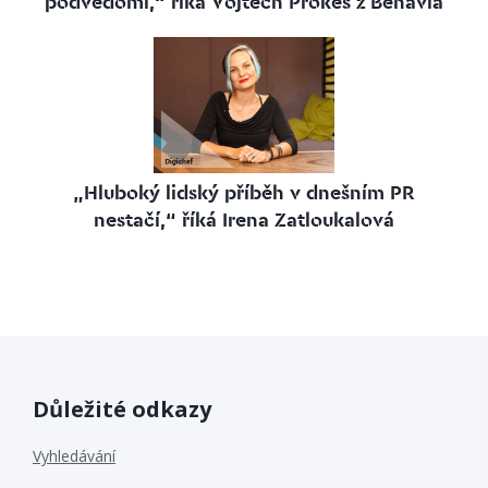
podvědomí,“ říká Vojtěch Prokeš z Behavia
„Hluboký lidský příběh v dnešním PR
nestačí,“ říká Irena Zatloukalová
Důležité odkazy
Vyhledávání