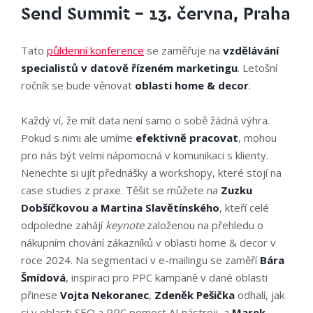
Send Summit – 13. června, Praha
Tato
půldenní konference
se zaměřuje na
vzdělávání
specialistů v datově řízeném marketingu
. Letošní
ročník se bude věnovat
oblasti home & decor
.
Každý ví, že mít data není samo o sobě žádná výhra.
Pokud s nimi ale umíme
efektivně pracovat
, mohou
pro nás být velmi nápomocná v komunikaci s klienty.
Nenechte si ujít přednášky a workshopy, které stojí na
case studies z praxe. Těšit se můžete na
Zuzku
Dobšíčkovou a Martina Slavětínského
, kteří celé
odpoledne zahájí
keynote
založenou na přehledu o
nákupním chování zákazníků v oblasti home & decor v
roce 2024. Na segmentaci v e-mailingu se zaměří
Bára
Šmídová
, inspiraci pro PPC kampaně v dané oblasti
přinese
Vojta Nekoranec
,
Zdeněk Pešička
odhalí, jak
si v oblasti SEO a PPC pomoct AI nástroji, a
Marek