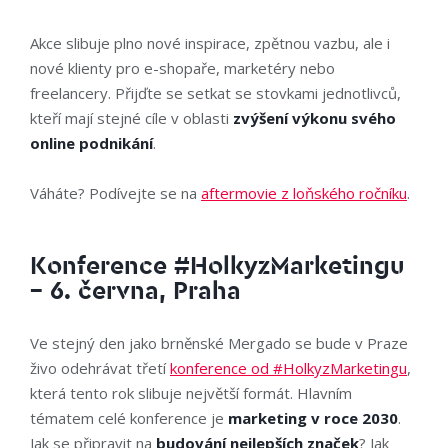
Akce slibuje plno nové inspirace, zpětnou vazbu, ale i
nové klienty pro e-shopaře, marketéry nebo
freelancery. Přijďte se setkat se stovkami jednotlivců,
kteří mají stejné cíle v oblasti
zvýšení výkonu svého
online podnikání
.
Váháte? Podívejte se na
aftermovie z loňského ročníku
.
Konference #HolkyzMarketingu
– 6. června, Praha
Ve stejný den jako brněnské Mergado se bude v Praze
živo odehrávat třetí
konference od #HolkyzMarketingu
,
která tento rok slibuje největší formát. Hlavním
tématem celé konference je
marketing v roce 2030
.
Jak se připravit na
budování nejlepších značek
? Jak