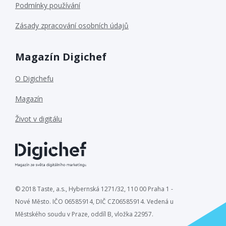
Podmínky používání
Zásady zpracování osobních údajů
Magazín Digichef
O Digichefu
Magazín
Život v digitálu
© 2018 Taste, a.s., Hybernská 1271/32, 110 00 Praha 1 -
Nové Město. IČO 06585914, DIČ CZ06585914. Vedená u
Městského soudu v Praze, oddíl B, vložka 22957.