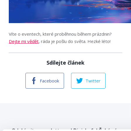
Víte o eventech, které proběhnou během prázdnin?
Dejte mi vědět
, ráda je pošlu do světa. Hezké léto!
Sdílejte článek
Facebook
Twitter
Odebírejte newsletter od Digichefu! Čeká vás