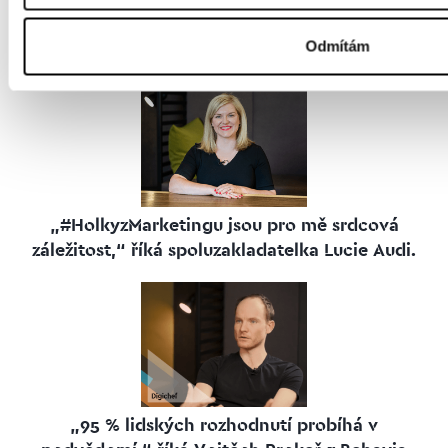
Odmítám
Související články
„#HolkyzMarketingu jsou pro mě srdcová
záležitost,“ říká spoluzakladatelka Lucie Audi.
„95 % lidských rozhodnutí probíhá v