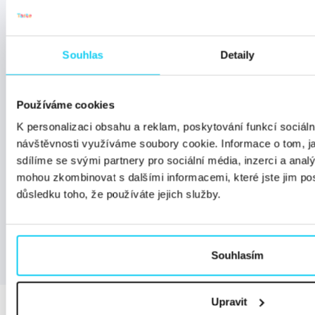
pravidelná nálož novinek z oboru, pozvánky na
důležité události a exkluzivní nabídky jen pro
čtenáře magazínu Digichef.
Souhlas
Detaily
Používáme cookies
K personalizaci obsahu a reklam, poskytování funkcí sociáln
Přihlásit se k odběru
návštěvnosti využíváme soubory cookie. Informace o tom, j
sdílíme se svými partnery pro sociální média, inzerci a analý
mohou zkombinovat s dalšími informacemi, které jste jim posk
Odesláním formuláře souhlasíte se
zpracováním
důsledku toho, že používáte jejich služby.
osobních údajů.
Souhlasím
Upravit