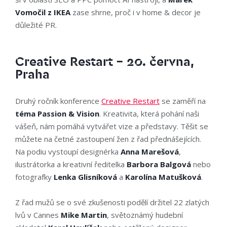
Vomočil z IKEA
zase shrne, proč i v home & decor je
důležité PR.
Creative Restart – 20. června,
Praha
Druhý ročník konference
Creative Restart
se zaměří na
téma Passion & Vision
. Kreativita, která pohání naši
vášeň, nám pomáhá vytvářet vize a představy. Těšit se
můžete na četné zastoupení žen z řad přednášejících.
Na podiu vystoupí designérka
Anna Marešová
,
ilustrátorka a kreativní ředitelka
Barbora Balgová
nebo
fotografky
Lenka Glisníková
a
Karolína Matušková
.
Z řad mužů se o své zkušenosti podělí držitel 22 zlatých
lvů v Cannes
Mike Martin
, světoznámý hudební