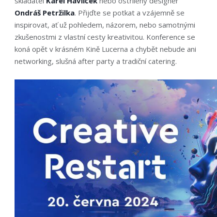
skladatel
Karel Havlíček
nebo ostřílený designer
Ondráš Petržilka
. Přijďte se potkat a vzájemně se
inspirovat, ať už pohledem, názorem, nebo samotnými
zkušenostmi z vlastní cesty kreativitou. Konference se
koná opět v krásném Kině Lucerna a chybět nebude ani
networking, slušná after party a tradiční catering.