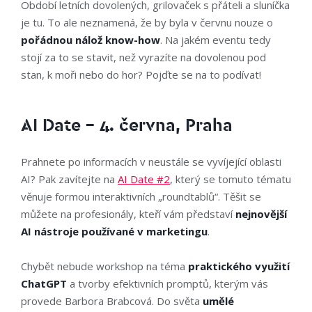
Období letních dovolených, grilovaček s přáteli a sluníčka
je tu. To ale neznamená, že by byla v červnu nouze o
pořádnou nálož know-how
. Na jakém eventu tedy
stojí za to se stavit, než vyrazíte na dovolenou pod
stan, k moři nebo do hor? Pojďte se na to podívat!
AI Date – 4. června, Praha
Prahnete po informacích v neustále se vyvíjející oblasti
AI? Pak zavítejte na
AI Date #2
, který se tomuto tématu
věnuje formou interaktivních „roundtablů“. Těšit se
můžete na profesionály, kteří vám představí
nejnovější
AI nástroje používané v marketingu
.
Chybět nebude workshop na téma
praktického využití
ChatGPT
a tvorby efektivních promptů, kterým vás
provede Barbora Brabcová. Do světa
umělé