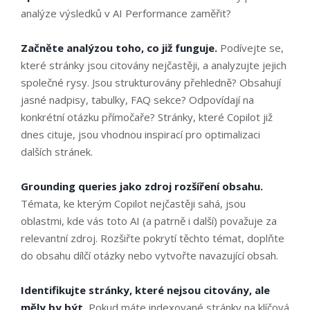
analýze výsledků v AI Performance zaměřit?
Začněte analýzou toho, co již funguje.
Podívejte se,
které stránky jsou citovány nejčastěji, a analyzujte jejich
společné rysy. Jsou strukturovány přehledně? Obsahují
jasné nadpisy, tabulky, FAQ sekce? Odpovídají na
konkrétní otázku přímočaře? Stránky, které Copilot již
dnes cituje, jsou vhodnou inspirací pro optimalizaci
dalších stránek.
Grounding queries jako zdroj rozšíření obsahu.
Témata, ke kterým Copilot nejčastěji sahá, jsou
oblastmi, kde vás toto AI (a patrně i další) považuje za
relevantní zdroj. Rozšiřte pokrytí těchto témat, doplňte
do obsahu dílčí otázky nebo vytvořte navazující obsah.
Identifikujte stránky, které nejsou citovány, ale
měly by být.
Pokud máte indexované stránky na klíčová