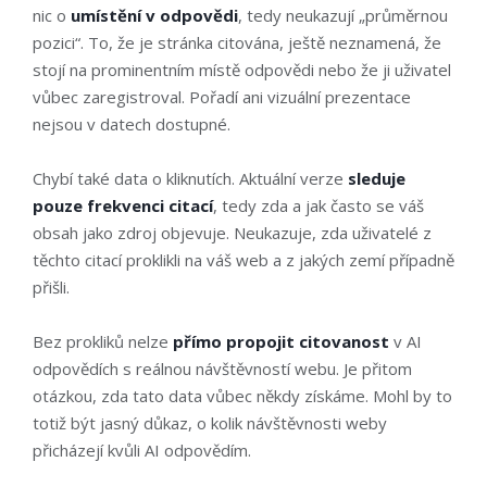
nic o
umístění v odpovědi
, tedy neukazují „průměrnou
pozici“. To, že je stránka citována, ještě neznamená, že
stojí na prominentním místě odpovědi nebo že ji uživatel
vůbec zaregistroval. Pořadí ani vizuální prezentace
nejsou v datech dostupné.
Chybí také data o kliknutích. Aktuální verze
sleduje
pouze frekvenci citací
, tedy zda a jak často se váš
obsah jako zdroj objevuje. Neukazuje, zda uživatelé z
těchto citací proklikli na váš web a z jakých zemí případně
přišli.
Bez prokliků nelze
přímo propojit citovanost
v AI
odpovědích s reálnou návštěvností webu. Je přitom
otázkou, zda tato data vůbec někdy získáme. Mohl by to
totiž být jasný důkaz, o kolik návštěvnosti weby
přicházejí kvůli AI odpovědím.