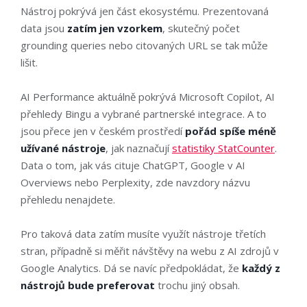
Nástroj pokrývá jen část ekosystému. Prezentovaná
data jsou
zatím jen vzorkem
, skutečný počet
grounding queries nebo citovaných URL se tak může
lišit.
AI Performance aktuálně pokrývá Microsoft Copilot, AI
přehledy Bingu a vybrané partnerské integrace. A to
jsou přece jen v českém prostředí
pořád spíše méně
užívané nástroje
, jak naznačují
statistiky StatCounter
.
Data o tom, jak vás cituje ChatGPT, Google v AI
Overviews nebo Perplexity, zde navzdory názvu
přehledu nenajdete.
Pro taková data zatím musíte využít nástroje třetích
stran, případně si měřit návštěvy na webu z AI zdrojů v
Google Analytics. Dá se navíc předpokládat, že
každý z
nástrojů bude preferovat
trochu jiný obsah.