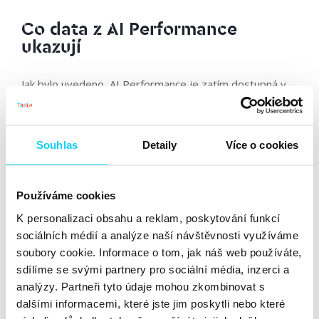
Co data z AI Performance
ukazují
Jak bylo uvedeno, AI Performance je zatím dostupná v
rámci beta verze. Dosavadní poznatky je tak nutné brát
s rezervou, data nemusí být přesná. Několik poznatků
však analýza dat v AI Performance napříč sledovanými
Souhlas
Detaily
Více o cookies
klienty dokazuje.
Počet citací a impresí se zásadně liší.
Přestože citace
Používáme cookies
a imprese nejsou totožné metriky, jsou si hodně
K personalizaci obsahu a reklam, poskytování funkcí
podobné a za mě porovnatelné. Rozdíly mezi nimi
sociálních médií a analýze naší návštěvnosti využíváme
přitom naznačují, že vyhledávání informací se skutečně
soubory cookie. Informace o tom, jak náš web používáte,
přesouvá z klasického vyhledávání do AI vyhledávání.
sdílíme se svými partnery pro sociální média, inzerci a
Počet citací „grounding queries“ totiž v daných obdobích
analýzy. Partneři tyto údaje mohou zkombinovat s
bývá násobně vyšší než u impresí obdobných klíčových
dalšími informacemi, které jste jim poskytli nebo které
slov. Není však jasné, zda jde skutečně o trend, nebo o