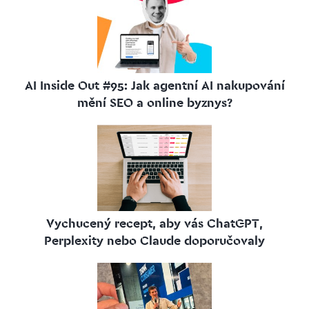
AI Inside Out #95: Jak agentní AI nakupování
mění SEO a online byznys?
Vychucený recept, aby vás ChatGPT,
Perplexity nebo Claude doporučovaly