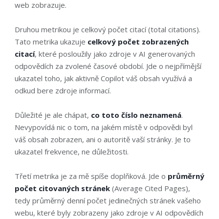
web zobrazuje.
Druhou metrikou je celkový počet citací (total citations).
Tato metrika ukazuje
celkový počet zobrazených
citací
, které posloužily jako zdroje v AI generovaných
odpovědích za zvolené časové období. Jde o nejpřímější
ukazatel toho, jak aktivně Copilot váš obsah využívá a
odkud bere zdroje informací.
Důležité je ale chápat,
co toto číslo neznamená
.
Nevypovídá nic o tom, na jakém místě v odpovědi byl
váš obsah zobrazen, ani o autoritě vaší stránky. Je to
ukazatel frekvence, ne důležitosti.
Třetí metrika je za mě spíše doplňková. Jde o
průměrný
počet citovaných stránek
(Average Cited Pages),
tedy průměrný denní počet jedinečných stránek vašeho
webu, které byly zobrazeny jako zdroje v AI odpovědích