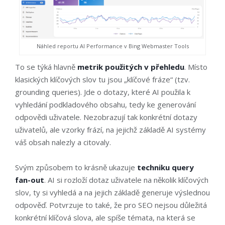
Náhled reportu AI Performance v Bing Webmaster Tools
To se týká hlavně
metrik použitých v přehledu
. Místo
klasických klíčových slov tu jsou „klíčové fráze“ (tzv.
grounding queries). Jde o dotazy, které AI použila k
vyhledání podkladového obsahu, tedy ke generování
odpovědi uživatele. Nezobrazují tak konkrétní dotazy
uživatelů, ale vzorky frází, na jejichž základě AI systémy
váš obsah nalezly a citovaly.
Svým způsobem to krásně ukazuje
techniku query
fan-out
. AI si rozloží dotaz uživatele na několik klíčových
slov, ty si vyhledá a na jejich základě generuje výslednou
odpověď. Potvrzuje to také, že pro SEO nejsou důležitá
konkrétní klíčová slova, ale spíše témata, na která se