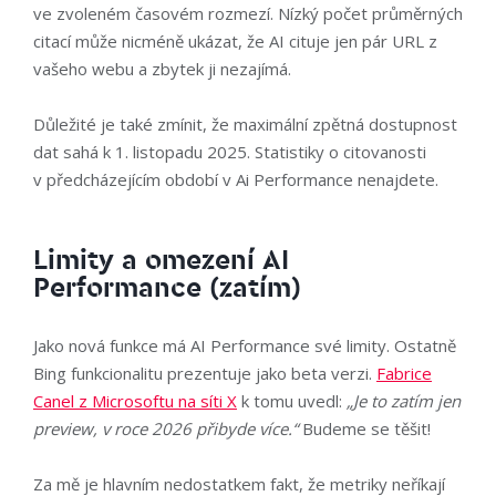
ve zvoleném časovém rozmezí. Nízký počet průměrných
citací může nicméně ukázat, že AI cituje jen pár URL z
vašeho webu a zbytek ji nezajímá.
Důležité je také zmínit, že maximální zpětná dostupnost
dat sahá k 1. listopadu 2025. Statistiky o citovanosti
v předcházejícím období v Ai Performance nenajdete.
Limity a omezení AI
Performance (zatím)
Jako nová funkce má AI Performance své limity. Ostatně
Bing funkcionalitu prezentuje jako beta verzi.
Fabrice
Canel z Microsoftu na síti X
k tomu uvedl:
„Je to zatím jen
preview, v roce 2026 přibyde více.“
Budeme se těšit!
Za mě je hlavním nedostatkem fakt, že metriky neříkají