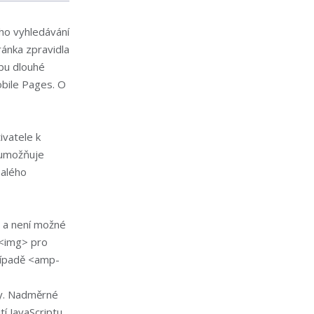
ího vyhledávání
ránka zpravidla
ebu dlouhé
obile Pages. O
ivatele k
 umožňuje
malého
e a není možné
 <img> pro
řípadě <amp-
ky. Nadměrné
tí JavaScriptu