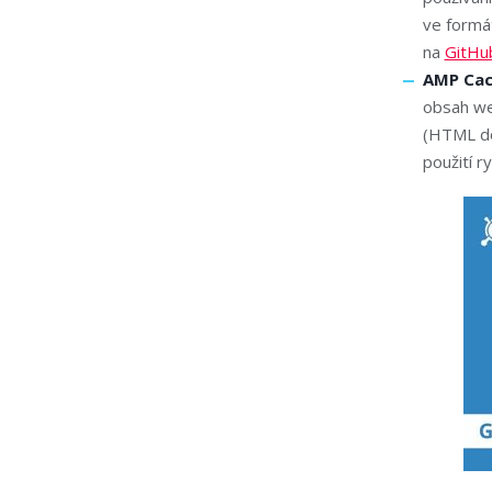
ve formá
na
GitHu
AMP Ca
obsah we
(HTML do
použití r