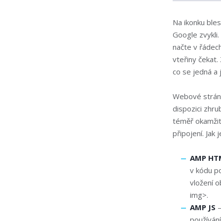
Na ikonku bles
Google zvykli.
načte v řádech
vteřiny čekat.
co se jedná a
Webové strán
dispozici zhr
téměř okamžit
připojení. Jak
AMP HT
v kódu p
vložení 
img>.
AMP JS
–
používání