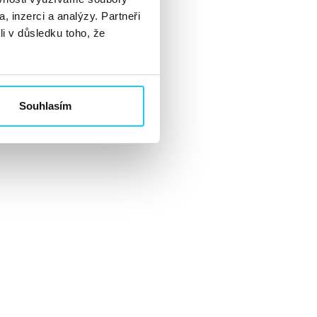
, inzerci a analýzy. Partneři
li v důsledku toho, že
ko je
AMP
Souhlasím