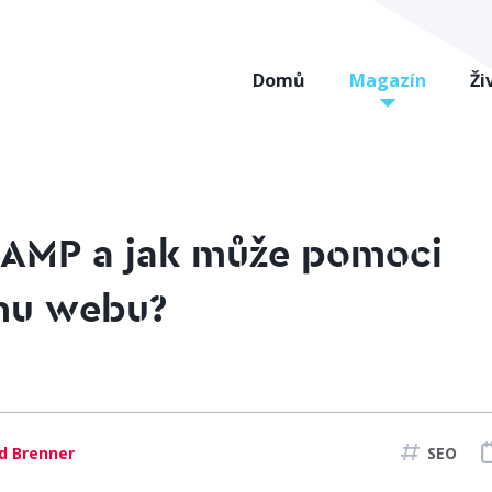
Domů
Magazín
Ži
 AMP a jak může pomoci
mu webu?
d Brenner
SEO