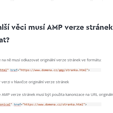
alší věci musí AMP verze stránek
at?
e na ně musí odkazovat originální verze stránek ve formátu:
erzi v hlavičce originální verze stránek
e AMP verze stránek musí být použita kanonizace na URL originální