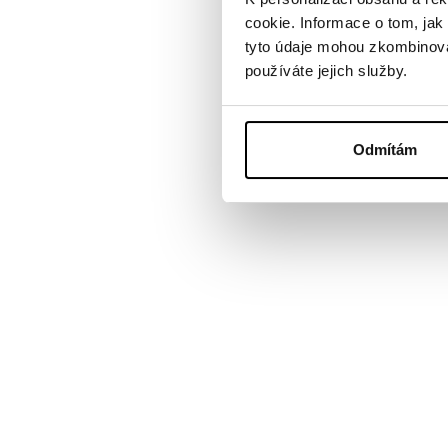
cookie. Informace o tom, jak
Snippety s př
tyto údaje mohou zkombinovat
používáte jejich služby.
2) AMP stránk
carousel
.
Odmítám