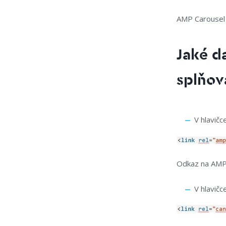
AMP Carousel
Jaké d
splňov
V hlavičc
Odkaz na AMP v
V hlavičc