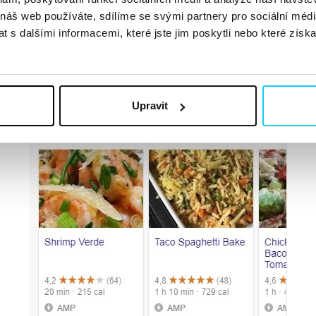
 náš web používáte, sdílíme se svými partnery pro sociální média
íznakem AMP a ikonkou blesku
 s dalšími informacemi, které jste jim poskytli nebo které získa
y se také mohou objevit v
rozšířených výsledcích vyhledávání
, ja
Upravit