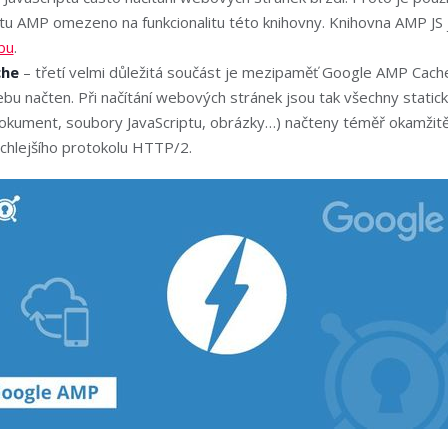
tu AMP omezeno na funkcionalitu této knihovny. Knihovna AMP JS
bu
.
che
– třetí velmi důležitá součást je mezipaměť Google AMP Cache
bu načten. Při načítání webových stránek jsou tak všechny static
kument, soubory JavaScriptu, obrázky…) načteny téměř okamžitě, 
ychlejšího protokolu HTTP/2.