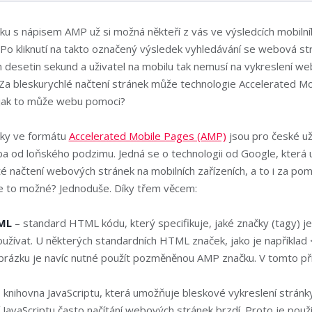
ku s nápisem AMP už si možná někteří z vás ve výsledcích mobiln
 Po kliknutí na takto označený výsledek vyhledávání se webová st
 desetin sekund a uživatel na mobilu tak nemusí na vykreslení w
 Za bleskurychlé načtení stránek může technologie Accelerated M
 jak to může webu pomoci?
ky ve formátu
Accelerated Mobile Pages (AMP)
jsou pro české už
uba od loňského podzimu. Jedná se o technologii od Google, která
é načtení webových stránek na mobilních zařízeních, a to i za po
 je to možné? Jednoduše. Díky třem věcem:
ML
– standard HTML kódu, který specifikuje, jaké značky (tagy) j
oužívat. U některých standardních HTML značek, jako je například
obrázku je navíc nutné použít pozměněnou AMP značku. V tomto p
 knihovna JavaScriptu, která umožňuje bleskové vykreslení strán
 JavaScriptu často načítání webových stránek brzdí. Proto je použi