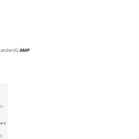
standardů
AMP