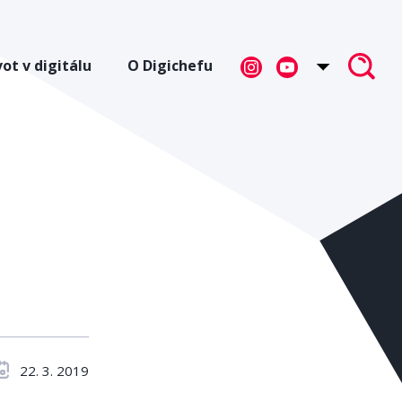
vot v digitálu
O Digichefu
22. 3. 2019