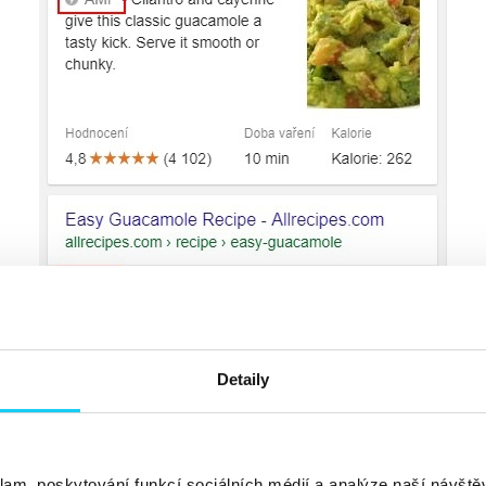
Detaily
klam, poskytování funkcí sociálních médií a analýze naší návšt