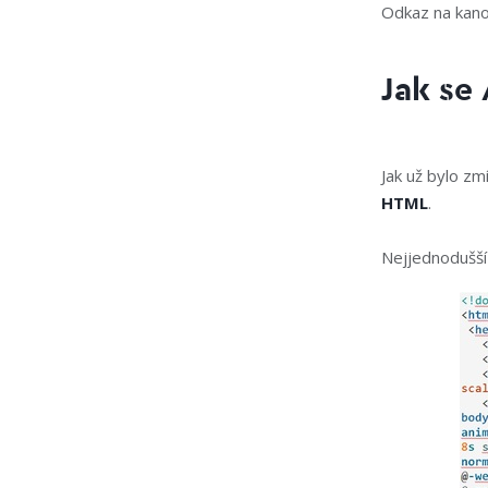
Odkaz na kano
Jak se
Jak už bylo zm
HTML
.
Nejjednodušší