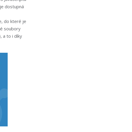
 je dostupná
, do které je
ké soubory
a to i díky