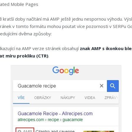
rated Mobile Pages
 kratší doby načítání má AMP ještě jednu nespornou výhodu. Výs
tránek v tomto formátu mohou poutat více pozornosti v SERPu Go
ledujícími dvěma způsoby:
dkazující na AMP verze stránek obsahují
znak AMP s ikonkou ble
t míru prokliku (CTR)
.