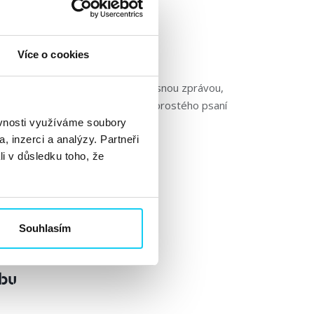
Více o cookies
m v ruce, uvolněnou náladou a jasnou zprávou,
e v oblasti SEO neposune dál od prostého psaní
ěvnosti využíváme soubory
, inzerci a analýzy. Partneři
li v důsledku toho, že
Souhlasím
ebu