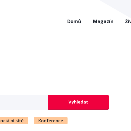
Domů
Magazín
Ži
Vyhledat
ociální sítě
Konference