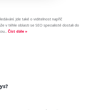
edávání. Jde také o viditelnost napříč
nže v téhle oblasti se SEO specialisté dostali do
ou...
Číst dále »
ys?