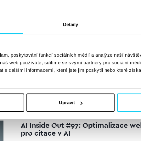
Jaký byl SEO Date #6?
Lucie Šedivá
SEO
23. 4. 2026
Detaily
Na dubnovém Datu se sešla česká SEO komunita. S pive
která by měla rozhýbat každého SEO specialistu. Kdo s
promptů do chatovacího okna, riskuje, že...
Číst dále »
klam, poskytování funkcí sociálních médií a analýze naší návšt
 náš web používáte, sdílíme se svými partnery pro sociální média
 s dalšími informacemi, které jste jim poskytli nebo které získa
Upravit
AI Inside Out #97: Optimalizace w
pro citace v AI