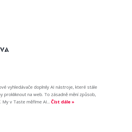
IVA
tové vyhledávače doplnily AI nástroje, které stále
eby prokliknout na web. To zásadně mění způsob,
. My v Taste měříme AI...
Číst dále »