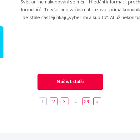
Svět online nakupování se mění. Hledání informací, pro
formulářů. To všechno začíná nahrazovat přímá komunika
lidé stále častěji říkají „vyber mi a kup to“. AI už nekonz
Načíst další
1
2
3
…
29
»