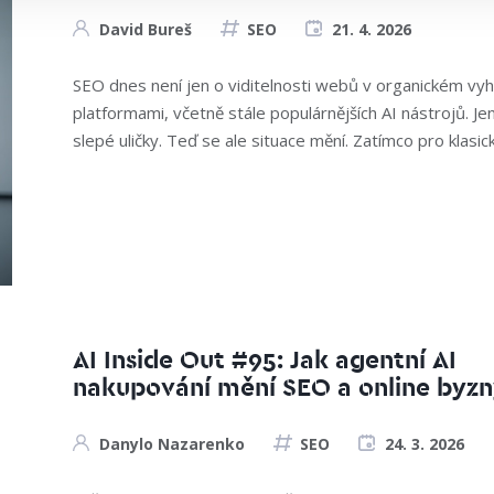
David Bureš
SEO
21. 4. 2026
SEO dnes není jen o viditelnosti webů v organickém vyhl
platformami, včetně stále populárnějších AI nástrojů. Je
slepé uličky. Teď se ale situace mění. Zatímco pro klasick
AI Inside Out #95: Jak agentní AI
nakupování mění SEO a online byzn
Danylo Nazarenko
SEO
24. 3. 2026