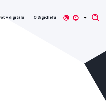
vot v digitálu
O Digichefu