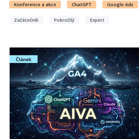
Konference a akce
ChatGPT
Google Ads
Začátečník
Pokročilý
Expert
Článek