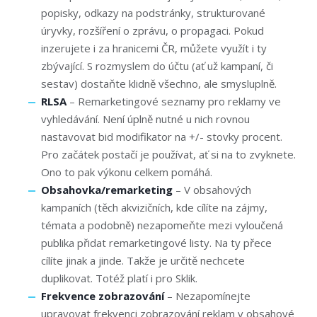
popisky, odkazy na podstránky, strukturované
úryvky, rozšíření o zprávu, o propagaci. Pokud
inzerujete i za hranicemi ČR, můžete využít i ty
zbývající. S rozmyslem do účtu (ať už kampaní, či
sestav) dostaňte klidně všechno, ale smysluplně.
RLSA
– Remarketingové seznamy pro reklamy ve
vyhledávání. Není úplně nutné u nich rovnou
nastavovat bid modifikator na +/- stovky procent.
Pro začátek postačí je používat, ať si na to zvyknete.
Ono to pak výkonu celkem pomáhá.
Obsahovka/remarketing
– V obsahových
kampaních (těch akvizičních, kde cílíte na zájmy,
témata a podobně) nezapomeňte mezi vyloučená
publika přidat remarketingové listy. Na ty přece
cílíte jinak a jinde. Takže je určitě nechcete
duplikovat. Totéž platí i pro Sklik.
Frekvence zobrazování
– Nezapomínejte
upravovat frekvenci zobrazování reklam v obsahové