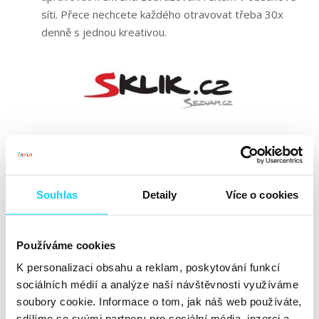
síti. Přece nechcete každého otravovat třeba 30x
denně s jednou kreativou.
Rádoby RLSA
– Klasické využití jako v AdWords
bohužel opravdu zatím nelze. Ale co lze, je vyloučit
retargetingové seznamy ve vyhledávací síti. Víte to?
Souhlas
Detaily
Více o cookies
Používáte to? Používejte to.
Frekvence zobrazování
– Tady platí úplně to samé
jako v AdWords. Jen se to nastavuje trochu jinak a
Používáme cookies
jinde – na úrovni reklamních sestav (v obsahovce).
K personalizaci obsahu a reklam, poskytování funkcí
Vyloučení zobrazování
– Nezapomínejte využívat
sociálních médií a analýze naší návštěvnosti využíváme
novou vychytávku Skliku – možnost nezobrazovat
soubory cookie. Informace o tom, jak náš web používáte,
reklamy na dezinformačních webech.
sdílíme se svými partnery pro sociální média, inzerci a