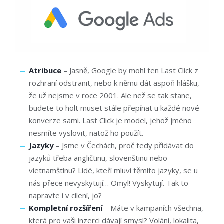
Atribuce
– Jasně, Google by mohl ten Last Click z
rozhraní odstranit, nebo k němu dát aspoň hlášku,
že už nejsme v roce 2001. Ale než se tak stane,
budete to holt muset stále přepínat u každé nové
konverze sami. Last Click je model, jehož jméno
nesmíte vyslovit, natož ho použít.
Jazyky
– Jsme v Čechách, proč tedy přidávat do
jazyků třeba angličtinu, slovenštinu nebo
vietnamštinu? Lidé, kteří mluví těmito jazyky, se u
nás přece nevyskytují… Omyl! Vyskytují. Tak to
napravte i v cílení, jo?
Kompletní rozšíření
– Máte v kampaních všechna,
která pro vaši inzerci dávají smysl? Volání, lokalita,