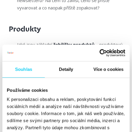
newsletteru? Na čem to závisí, čeho se příště
vyvarovat a co naopak příště zopakovat?
Produkty
Jaké jsou základní
žebř
íčky produktů
– produktový
konverzní poměr, prodej kusů, tržby, celkové marže,
“vratky”, reklamace, hodnocení, stížnosti? Jak se tyto
metriky vyvíjí v čase nejen na úrovni celého e-shopu,
Souhlas
Detaily
Více o cookies
ale za jednotlivé kategorie či pro jednotlivé
produkty?
Které další produkty se objednávají nejčastěji
Používáme cookies
společně s vybraným jedním konkrétním
K personalizaci obsahu a reklam, poskytování funkcí
produktem?
Ať už v jednom košíku, nebo i v dalších
sociálních médií a analýze naší návštěvnosti využíváme
transakcích stejného zákazníka?
soubory cookie. Informace o tom, jak náš web používáte,
Jak se
sdílíme se svými partnery pro sociální média, inzerci a
analýzy. Partneři tyto údaje mohou zkombinovat s