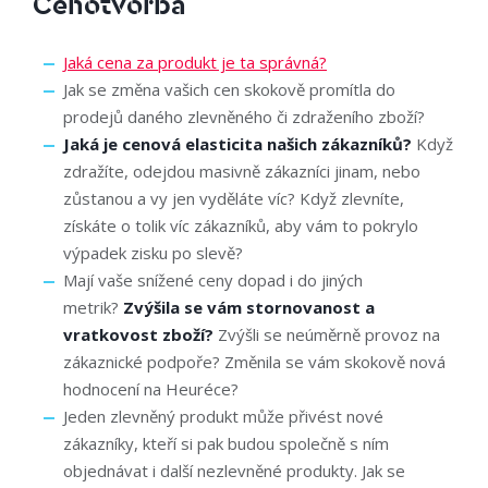
Cenotvorba
Jaká cena za produkt je ta správná?
Jak se změna vašich cen skokově promítla do
prodejů daného zlevněného či zdraženího zboží?
Jaká je cenová elasticita našich zákazníků?
Když
zdražíte, odejdou masivně zákazníci jinam, nebo
zůstanou a vy jen vyděláte víc? Když zlevníte,
získáte o tolik víc zákazníků, aby vám to pokrylo
výpadek zisku po slevě?
Mají vaše snížené ceny dopad i do jiných
metrik?
Zvýšila se vám stornovanost a
vratkovost zboží?
Zvýšli se neúměrně provoz na
zákaznické podpoře? Změnila se vám skokově nová
hodnocení na Heuréce?
Jeden zlevněný produkt může přivést nové
zákazníky, kteří si pak budou společně s ním
objednávat i další nezlevněné produkty. Jak se