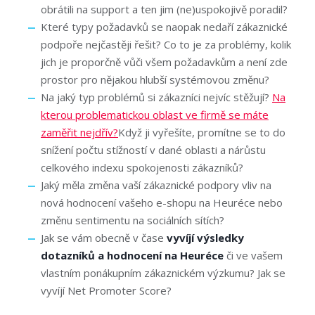
obrátili na support a ten jim (ne)uspokojivě poradil?
Které typy požadavků se naopak nedaří zákaznické
podpoře nejčastěji řešit? Co to je za problémy, kolik
jich je proporčně vůči všem požadavkům a není zde
prostor pro nějakou hlubší systémovou změnu?
Na jaký typ problémů si zákazníci nejvíc stěžují?
Na
kterou problematickou oblast ve firmě se máte
zaměřit nejdřív?
Když ji vyřešíte, promítne se to do
snížení počtu stížností v dané oblasti a nárůstu
celkového indexu spokojenosti zákazníků?
Jaký měla změna vaší zákaznické podpory vliv na
nová hodnocení vašeho e-shopu na Heuréce nebo
změnu sentimentu na sociálních sítích?
Jak se vám obecně v čase
vyvíjí výsledky
dotazníků a hodnocení na Heuréce
či ve vašem
vlastním ponákupním zákaznickém výzkumu? Jak se
vyvíjí Net Promoter Score?