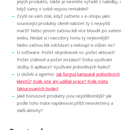
jiných produktů, takže je nesmíte vyřadit z nabídky, i
když samy o sobě nejsou rentabilní?
Zvýší se vám zisk, když začnete v e-shopu jako
související produkty cíleně nabízet ty s nejvyšší
marží? Nebo jenom začnou lidi více bloudit po vašem
webu, hledat si i navzdory tomu ty nejlevnější?
Nebo začnou lidi odcházet a nekoupí si vůbec nic?
U software: Počet objednávek vs. počet aktivací?
Počet stáhnutí a počet instalací? Doba využívání
služby či aplikace? Využívání jednotlivých funkcí?
U služeb a agentur:
Jak fungují kampaně jednotlivých
klientů? Kolik jste jim udělali práce? Kolik máte
fakturovaných hodin?
Jaké bonusové produkty jsou nejoblíbenější? Jak
podle toho máte naplánovat příští newslettery a
další aktivity?