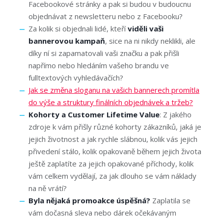
Facebookové stránky a pak si budou v budoucnu
objednávat z newsletteru nebo z Facebooku?
Za kolik si objednali lidé, kteří
viděli vaši
bannerovou kampaň
, sice na ni nikdy neklikli, ale
díky ní si zapamatovali vaši značku a pak přišli
napřímo nebo hledáním vašeho brandu ve
fulltextových vyhledávačích?
Jak se změna sloganu na vašich bannerech promítla
do výše a struktury finálních objednávek a tržeb?
Kohorty a Customer Lifetime Value
: Z jakého
zdroje k vám přišly různé kohorty zákazníků, jaká je
jejich životnost a jak rychle slábnou, kolik vás jejich
přivedení stálo, kolik opakovaně během jejich života
ještě zaplatíte za jejich opakované příchody, kolik
vám celkem vydělají, za jak dlouho se vám náklady
na ně vrátí?
Byla nějaká promoakce úspěšná?
Zaplatila se
vám dočasná sleva nebo dárek očekávaným