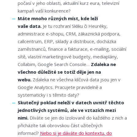
počasí v jeho oblasti, aktuální kurz eura, televizní
kampaň vaší konkurence?
Máte mnoho různých míst, kde leží
vaše data.
Je tu rozhraní Skliku či Heuréky,
administrace e-shopu, CRM, zákaznická podpora,
callcentrum, ERP, sklady a distribuce, docházka
zaměstnanců, finance a fakturace, e-mailing, sociální
sítě, vlastní marketingové budgety, mediaplány,
Collabim, Google Search Console…
Zdaleka ne
všechno důležité se totiž děje jen na
webu.
Zdaleka ne všechna klíčová data jsou jen v
Google Analytics. Pracujete pravidelně a
systematicky i s těmito daty?
Skutečný poklad neleží v datech uvnitř těchto
jednotlivých systémů, ale ve vztazích mezi
nimi.
Díváte se jen do izolovaně do každého z nich a
přicházíte tak obrovskou část užitečných
informací?
Nebo si je dáváte do kontextu, do