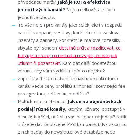
přivedenou marží?
Jaká je ROI a efektivita
jednotlivých kanálů?
Nejen celkově, ale i pro
jednotlivá období.
To vše nejen pro kanály jako celek, ale i v rozpadu
na dílčí kampaně, sestavy, konkrétní klíčová slova,
inzeráty a bannery, konkrétní e-mailové rozesílky –
abyste byli schopní
detailně určit a rozklíčovat, co
funguje a co ne, co nechat a rozvíjet, co naopak
utlumit či pozastavit
. Kam dát další dodatečnou
korunu, aby vám vydělala zpět co nejvíce?
Započítáváte do reklamních nákladů konkrétního
kanálu vedle ceny prokliků a impresí i související fee
pro agenturu, reklamku, mediálku?
Multichannel a atribuce:
Jak se na objednávkách
podílejí různé kanály
, kterými uživatel postupně v
minulosti přišel, než si u vás nakonec objednal? Kolik
můžete dát za placené PPC kampaně, když zákazníci
z nich padají do newsletterové databáze nebo