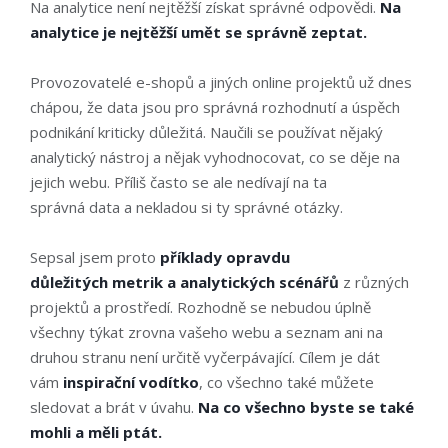
Na analytice není nejtěžší získat správné odpovědi.
Na
analytice je nejtěžší umět se správně zeptat.
Provozovatelé e-shopů a jiných online projektů už dnes
chápou, že data jsou pro správná rozhodnutí a úspěch
podnikání kriticky důležitá. Naučili se používat nějaký
analytický nástroj a nějak vyhodnocovat, co se děje na
jejich webu. Příliš často se ale nedívají na ta
správná data a nekladou si ty správné otázky.
Sepsal jsem proto
příklady opravdu
důležitých metrik a analytických scénářů
z různých
projektů a prostředí. Rozhodně se nebudou úplně
všechny týkat zrovna vašeho webu a seznam ani na
druhou stranu není určitě vyčerpávající. Cílem je dát
vám
inspirační vodítko
, co všechno také můžete
sledovat a brát v úvahu.
Na co všechno byste se také
mohli a měli ptát.