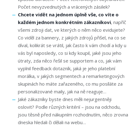
Počet nevyzvednutých a vrácených zásilek?
Chcete vidět na jednom úplně vše, co víte o
každém jednom konkrétním zákazníkovi
, napříč
všemi zdroji dat, ve kterých o něm něco evidujete?
Co viděl za bannery, z jakých zdrojů přišel, na co se
díval, kolikrát se vrátil, jak často k vám chodí a kdy u
vás byl naposledy, co si kdy koupil, jaké jsou jeho
útraty, zda něco řešil se supportem a co, jak vám
vyplnil feedback dotazník, jaká je jeho platební
morálka, v jakých segmentech a remarketingových
skupinách ho máte zařazeného, co mu posíláte za
personalizované maily, jak na ně reaguje…
Jaké zákazníky byste dnes měli nejurgentněji
oslovit? Podle různých kritérií – jsou na odchodu,
jsou těsně před nákupním rozhodnutím, něco zrovna
dneska hledali či dělali na webu…