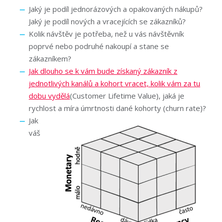
Jaký je podíl jednorázových a opakovaných nákupů?
Jaký je podíl nových a vracejících se zákazníků?
Kolik návštěv je potřeba, než u vás návštěvník
poprvé nebo podruhé nakoupí a stane se
zákazníkem?
Jak dlouho se k vám bude získaný zákazník z
jednotlivých kanálů a kohort vracet, kolik vám za tu
dobu vydělá
(Customer Lifetime Value), jaká je
rychlost a míra úmrtnosti dané kohorty (churn rate)?
Jak
váš