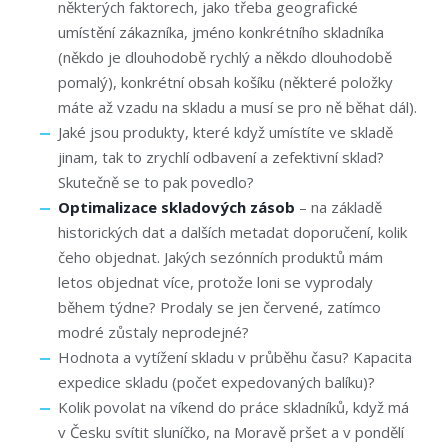
některých faktorech, jako třeba geografické
umístění zákazníka, jméno konkrétního skladníka
(někdo je dlouhodobě rychlý a někdo dlouhodobě
pomalý), konkrétní obsah košíku (některé položky
máte až vzadu na skladu a musí se pro ně běhat dál).
Jaké jsou produkty, které když umístíte ve skladě
jinam, tak to zrychlí odbavení a zefektivní sklad?
Skutečně se to pak povedlo?
Optimalizace skladových zásob
– na základě
historických dat a dalších metadat doporučení, kolik
čeho objednat. Jakých sezónních produktů mám
letos objednat více, protože loni se vyprodaly
během týdne? Prodaly se jen červené, zatímco
modré zůstaly neprodejné?
Hodnota a vytížení skladu v průběhu času? Kapacita
expedice skladu (počet expedovaných balíku)?
Kolik povolat na víkend do práce skladníků, když má
v Česku svítit sluníčko, na Moravě pršet a v pondělí