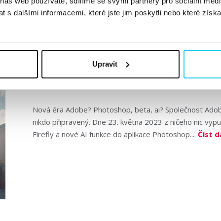
 náš web používáte, sdílíme se svými partnery pro sociální média
 s dalšími informacemi, které jste jim poskytli nebo které získa
AI Inside Out #10: Photoshop Beta
neboli vše, o čem jste kdy snili
Upravit
Vít Hanuš
AI
7. 6. 2023
Nová éra Adobe? Photoshop, beta, ai? Společnost Adobe
nikdo připravený. Dne 23. května 2023 z ničeho nic vypu
Firefly a nové AI funkce do aplikace Photoshop....
Číst d