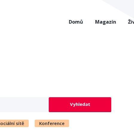
Domů
Magazín
Ži
Vyhledat
ociální sítě
Konference