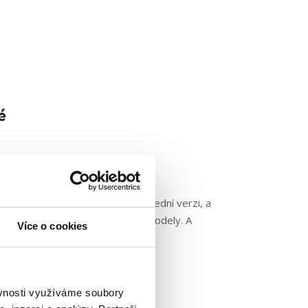
é
ý ten pátek kamarádíme. V poslední verzi, a
rozšířila o takzvané partnerské modely. A
Více o cookies
Číst dále »
ěvnosti využíváme soubory