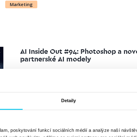
Marketing
AI Inside Out #94: Photoshop a nov
partnerské AI modely
Vít Hanuš
AI
27. 11. 2025
Se současnými AI funkcemi Adobe Photoshop se už nějak
hlavně v beta verzi, se ale nabídka dostupných modelů 
Detaily
zároveň se podíváme i na nový systém kreditů, který...
klam, poskytování funkcí sociálních médií a analýze naší návšt