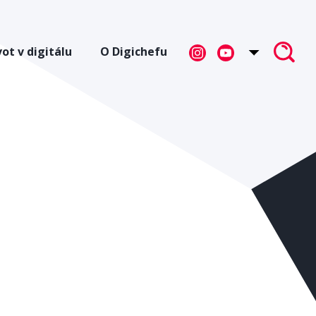
vot v digitálu
O Digichefu