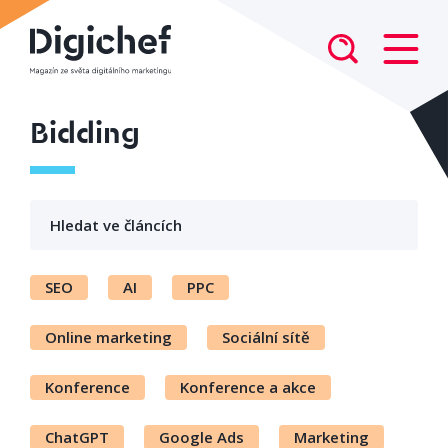
Bidding
SEO
AI
PPC
Online marketing
Sociální sítě
Konference
Konference a akce
ChatGPT
Google Ads
Marketing