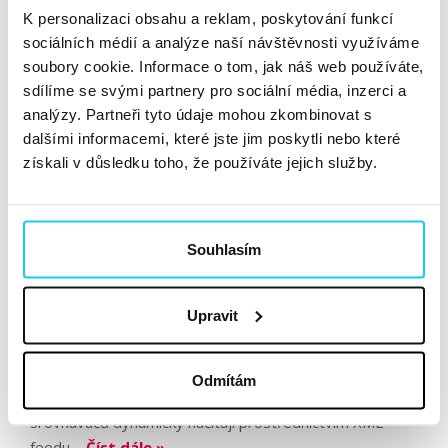
K personalizaci obsahu a reklam, poskytování funkcí
Honzy Janouška. A podívejte se na zajímavé...
sociálních médií a analýze naší návštěvnosti využíváme
Číst dále »
soubory cookie. Informace o tom, jak náš web používáte,
sdílíme se svými partnery pro sociální média, inzerci a
analýzy. Partneři tyto údaje mohou zkombinovat s
Tipy na optimalizaci cenových
dalšími informacemi, které jste jim poskytli nebo které
srovnávačů
získali v důsledku toho, že používáte jejich služby.
Článek
Veronika Maryníková
PPC
Souhlasím
22. 3. 2019
Upravit
Cenové srovnávače neboli „zbožáky“ se těší velké
popularitě jak u českých zákazníků, tak u e-shopů. Je ale
práce s nimi opravdu tak jednoduchá, jak se na první
Odmítám
pohled zdá? Produktová data se do cenových
srovnávačů dynamicky načítají prostřednictvím XML
feedu....
Číst dále »