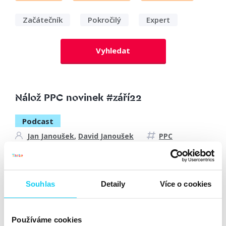
Začátečník
Pokročilý
Expert
Vyhledat
Nálož PPC novinek #září22
Podcast
Jan Janoušek
,
David Janoušek
PPC
9. 9. 2022
Souhlas
Detaily
Více o cookies
V digitálním světě nezůstává kámen na kameni déle než
pár dnů. Proto přinášíme nálož novinek ze světa PPC.
Přemýšlíte, co do sluchátek? Jste na správném místě!
Používáme cookies
Poslechněte si rozhovor bratrské dvojice Davida a