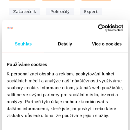
Začátečník
Pokročilý
Expert
Vyhledat
Souhlas
Detaily
Více o cookies
AI Inside Out #78: Kdy (ne)používat
AI obrázky z hlediska SEO?
Používáme cookies
K personalizaci obsahu a reklam, poskytování funkcí
Článek
sociálních médií a analýze naší návštěvnosti využíváme
David Bureš
SEO
9. 4. 2025
soubory cookie. Informace o tom, jak náš web používáte,
sdílíme se svými partnery pro sociální média, inzerci a
Obsah generovaný prostřednictvím AI je velkým
analýzy. Partneři tyto údaje mohou zkombinovat s
tématem posledních měsíců, na který se dá dívat
dalšími informacemi, které jste jim poskytli nebo které
různorodým pohledem. Velkým tématem je i v oblasti
získali v důsledku toho, že používáte jejich služby.
optimalizace webu, kdy se jedni SEO konzultanti
předhánějí v argumentech, proč AI generovaný content