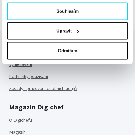
vytvářet, aby druzí kontrovali...
Číst dále »
Souhlasím
Upravit
Důležité odkazy
Odmítám
Vyhledávání
Podmínky používání
Zásady zpracování osobních údajů
Magazín Digichef
O Digichefu
Magazín