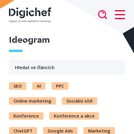
Ideogram
SEO
AI
PPC
Online marketing
Sociální sítě
Konference
Konference a akce
ChatGPT
Google Ads
Marketing