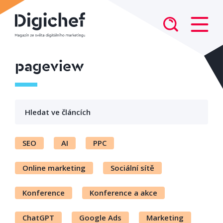
pageview
SEO
AI
PPC
Online marketing
Sociální sítě
Konference
Konference a akce
ChatGPT
Google Ads
Marketing