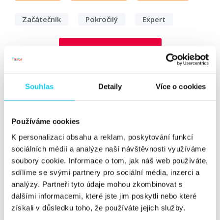
Začátečník
Pokročilý
Expert
Vyhledat
Souhlas
Detaily
Více o cookies
Jak zjistit skutečný propad dat po
nasazení cookie lišty
Používáme cookies
Článek
K personalizaci obsahu a reklam, poskytování funkcí
Radek Kupr
Google Analytics
sociálních médií a analýze naší návštěvnosti využíváme
soubory cookie. Informace o tom, jak náš web používáte,
20. 4. 2022
sdílíme se svými partnery pro sociální média, inzerci a
analýzy. Partneři tyto údaje mohou zkombinovat s
Od minulého roku, souběžně s informacemi o novele
dalšími informacemi, které jste jim poskytli nebo které
zákona o cookies, jsem stál před problémem, jak
získali v důsledku toho, že používáte jejich služby.
přistoupit k vyhodnocování nasazení cookie lišt a hlavně