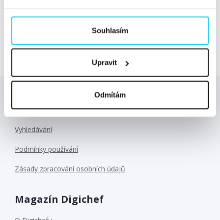
poklesu dat. Klienti se na mě obracejí s požadavkem
vyhodnocování poklesu výkonu webů a možnost
Souhlasím
doměřovat...
Číst dále »
Upravit
Odmítám
Důležité odkazy
Vyhledávání
Podmínky používání
Zásady zpracování osobních údajů
Magazín Digichef