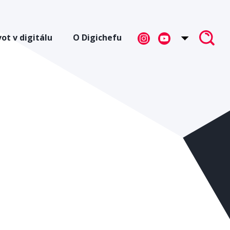
vot v digitálu
O Digichefu