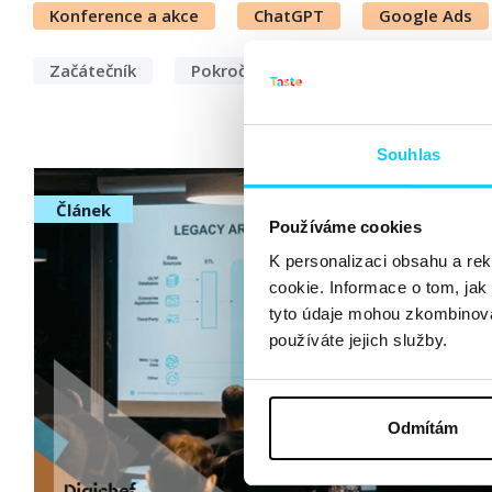
Konference a akce
ChatGPT
Google Ads
Začátečník
Pokročilý
Expert
Souhlas
Článek
Používáme cookies
K personalizaci obsahu a re
cookie. Informace o tom, jak
tyto údaje mohou zkombinovat
používáte jejich služby.
Odmítám