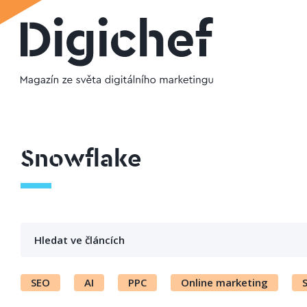
Snowflake
SEO
AI
PPC
Online marketing
S