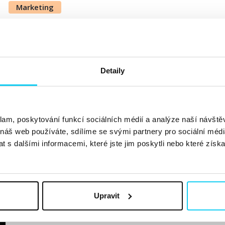
Marketing
Detaily
Fenomén Snowflake. Proč byste ho
znát?
klam, poskytování funkcí sociálních médií a analýze naší návšt
Přemysl Horáček
Data
8. 11. 2019
 náš web používáte, sdílíme se svými partnery pro sociální média
 s dalšími informacemi, které jste jim poskytli nebo které získa
Před týdnem proběhl první Data Punkers Meetup. Téma
světa posledních několika málo let – Snowflake. Co to vl
slabiny? To se dočtete v textu níže. Snowflake v...
Číst 
Upravit