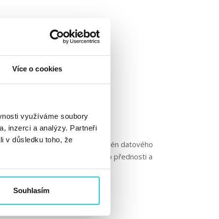
Více o cookies
 měli
ěvnosti využíváme soubory
, inzerci a analýzy. Partneři
li v důsledku toho, že
tem nebylo nic jiného než fenomén datového
astně Snowflake je? Jaké jsou jeho přednosti a
dále »
Souhlasím