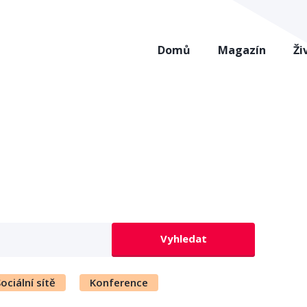
Domů
Magazín
Ži
Vyhledat
ociální sítě
Konference