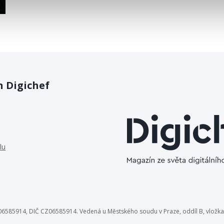
 Digichef
lu
O 06585914, DIČ CZ06585914. Vedená u Městského soudu v Praze, oddíl B, vložka