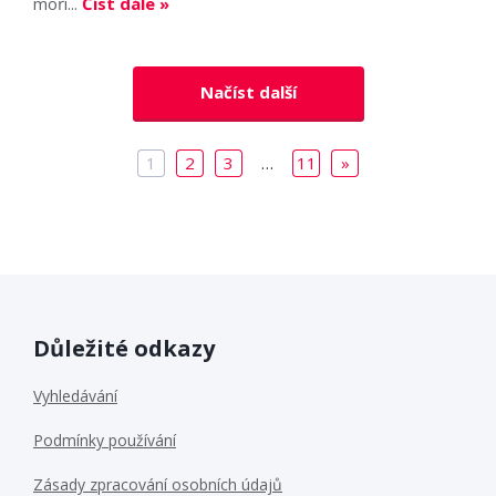
moři...
Číst dále »
Načíst další
1
2
3
…
11
»
Důležité odkazy
Vyhledávání
Podmínky používání
Zásady zpracování osobních údajů