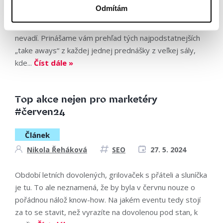
Dňa 14. novembra 2024 sa konala konferencia
Odmítám
WebTop100, ktorá sa niesla v duchu inovácií, merania
dát a samozrejme AI. Ak ste sa nemohli zúčastniť,
nevadí. Prinášame vám prehľad tých najpodstatnejších
„take aways“ z každej jednej prednášky z veľkej sály,
kde...
Číst dále »
Top akce nejen pro marketéry
#červen24
Článek
Nikola Řeháková
SEO
27. 5. 2024
Období letních dovolených, grilovaček s přáteli a sluníčka
je tu. To ale neznamená, že by byla v červnu nouze o
pořádnou nálož know-how. Na jakém eventu tedy stojí
za to se stavit, než vyrazíte na dovolenou pod stan, k