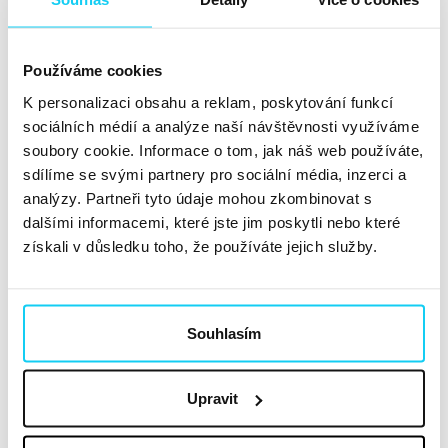
Článek
Martin Paukert
AI
3. 4. 2025
Používáme cookies
Správná práce s klíčovými slovy představuje jeden ze
K personalizaci obsahu a reklam, poskytování funkcí
základních stavebních kamenů úspěšné PPC kampaně.
sociálních médií a analýze naší návštěvnosti využíváme
Rozhoduje o tom, zda kampaň osloví správné publikum,
soubory cookie. Informace o tom, jak náš web používáte,
nebo naopak přivede návštěvníky, kteří s vysokou
sdílíme se svými partnery pro sociální média, inzerci a
analýzy. Partneři tyto údaje mohou zkombinovat s
pravděpodobností nekonvertují. Při výběru klíčových
dalšími informacemi, které jste jim poskytli nebo které
slov bychom měli v ideálním případě...
Číst dále »
získali v důsledku toho, že používáte jejich služby.
WebTop100: AI, dáta a budúcnosť
marketingového mixu
Souhlasím
Reportáž
Martina Rypáková
AI
19. 11. 2024
Upravit