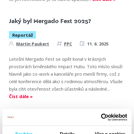
Jaký byl Mergado Fest 2025?
Reportáž
Martin Paukert
PPC
11. 6. 2025
Letošní Mergado Fest se opět konal v krásných
prostorách brněnského Impact Hubu. Toto místo slouží
hlavně jako co-work a kanceláře pro menší firmy, což z
celé konference dělá akci s rodinnou atmosférou. Všude
byla cítit otevřenost všech účastníků a následné...
Číst dále »
AI Inside Out #77: Efektivní práce s
klíčovými slovy v době AI
Souhlas
Detaily
Více o cookies