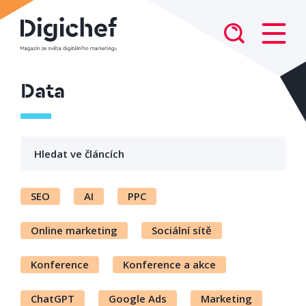
Data
SEO
AI
PPC
Online marketing
Sociální sítě
Konference
Konference a akce
ChatGPT
Google Ads
Marketing