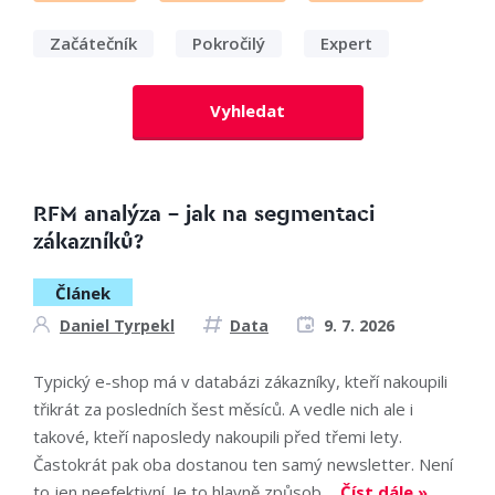
Začátečník
Pokročilý
Expert
Vyhledat
RFM analýza – jak na segmentaci
zákazníků?
Článek
Daniel Tyrpekl
Data
9. 7. 2026
Typický e-shop má v databázi zákazníky, kteří nakoupili
třikrát za posledních šest měsíců. A vedle nich ale i
takové, kteří naposledy nakoupili před třemi lety.
Častokrát pak oba dostanou ten samý newsletter. Není
to jen neefektivní. Je to hlavně způsob,...
Číst dále »