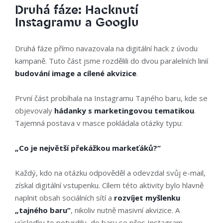
Druhá fáze: Hacknutí
Instagramu a Googlu
Druhá fáze přímo navazovala na digitální hack z úvodu
kampaně. Tuto část jsme rozdělili do dvou paralelních linií
budování image a cílené akvizice
.
První část probíhala na Instagramu Tajného baru, kde se
objevovaly
hádanky s marketingovou tematikou
.
Tajemná postava v masce pokládala otázky typu:
„Co je největší překážkou markeťáků?“
Každý, kdo na otázku odpověděl a odevzdal svůj e-mail,
získal digitální vstupenku. Cílem této aktivity bylo hlavně
naplnit obsah sociálních sítí a
rozvíjet myšlenku
„tajného baru“
, nikoliv nutně masivní akvizice. A
výsledky to potvrdily, do baru se přes Instagram