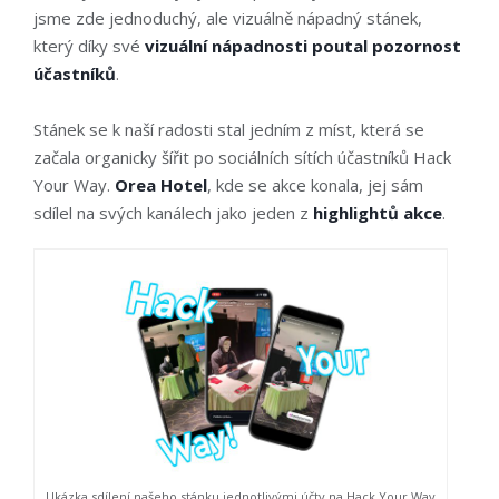
jsme zde jednoduchý, ale vizuálně nápadný stánek,
který díky své
vizuální nápadnosti poutal pozornost
účastníků
.
Stánek se k naší radosti stal jedním z míst, která se
začala organicky šířit po sociálních sítích účastníků Hack
Your Way.
Orea Hotel
, kde se akce konala, jej sám
sdílel na svých kanálech jako jeden z
highlightů akce
.
Ukázka sdílení našeho stánku jednotlivými účty na Hack Your Way