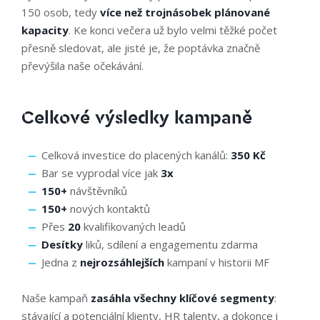
150 osob
, tedy
více než trojnásobek plánované
kapacity
. Ke konci večera už bylo velmi těžké počet
přesně sledovat, ale jisté je, že poptávka značně
převýšila naše očekávání.
Celkové výsledky kampaně
Celková investice do placených kanálů:
350 Kč
Bar se vyprodal více jak
3x
150+
návštěvníků
150+
nových kontaktů
Přes
20
kvalifikovaných leadů
Desítky
liků, sdílení a engagementu zdarma
Jedna z
nejrozsáhlejších
kampaní v historii MF
Naše kampaň
zasáhla všechny klíčové segmenty
:
stávající a potenciální klienty, HR talenty, a dokonce i