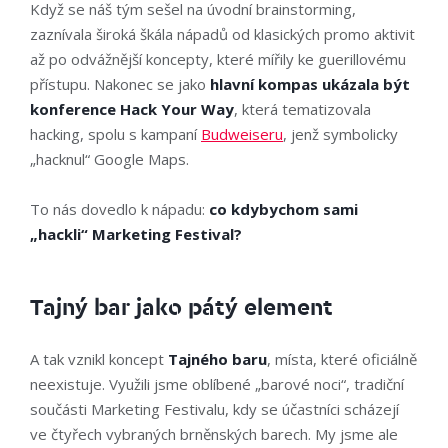
Když se náš tým sešel na úvodní brainstorming,
zaznívala široká škála nápadů od klasických promo aktivit
až po odvážnější koncepty, které mířily ke guerillovému
přístupu. Nakonec se jako
hlavní kompas ukázala být
konference Hack Your Way
, která tematizovala
hacking, spolu s kampaní
Budweiseru
, jenž symbolicky
„hacknul“ Google Maps.
To nás dovedlo k nápadu:
co kdybychom sami
„hackli“ Marketing Festival?
Tajný bar jako pátý element
A tak vznikl koncept
Tajného baru
, místa, které oficiálně
neexistuje. Využili jsme oblíbené „barové noci“, tradiční
součásti Marketing Festivalu, kdy se účastníci scházejí
ve čtyřech vybraných brněnských barech. My jsme ale