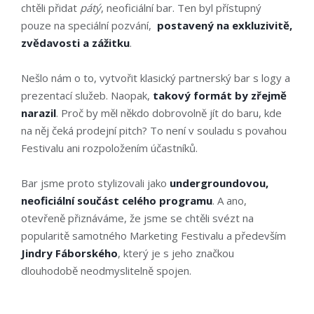
chtěli přidat
pátý
, neoficiální bar. Ten byl přístupný
pouze na speciální pozvání,
postavený na exkluzivitě,
zvědavosti a zážitku
.
Nešlo nám o to, vytvořit klasický partnerský bar s logy a
prezentací služeb. Naopak,
takový formát by zřejmě
narazil
. Proč by měl někdo dobrovolně jít do baru, kde
na něj čeká prodejní pitch? To není v souladu s povahou
Festivalu ani rozpoložením účastníků.
Bar jsme proto stylizovali jako
undergroundovou,
neoficiální součást
celého programu
. A ano,
otevřeně přiznáváme, že jsme se chtěli svézt na
popularitě samotného Marketing Festivalu a především
Jindry Fáborského
, který je s jeho značkou
dlouhodobě neodmyslitelně spojen.