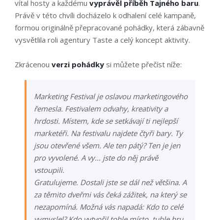
vítal hosty a každému
vyprávěl příběh Tajného baru
.
Právě v této chvíli docházelo k odhalení celé kampaně,
formou originálně přepracované pohádky, která zábavně
vysvětlila roli agentury Taste a celý koncept aktivity.
Zkrácenou
verzi pohádky
si můžete přečíst níže:
Marketing Festival je oslavou marketingového
řemesla. Festivalem odvahy, kreativity a
hrdosti. Místem, kde se setkávají ti nejlepší
marketéři. Na festivalu najdete čtyři bary. Ty
jsou otevřené všem. Ale ten pátý? Ten je jen
pro vyvolené. A vy… jste do něj právě
vstoupili.
Gratulujeme. Dostali jste se dál než většina. A
za těmito dveřmi vás čeká zážitek, na který se
nezapomíná. Možná vás napadá: Kdo to celé
vymyslel? Kdo vytvořil tohle místo, tuhle hru,