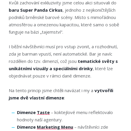
Kvůli zachování exkluzivity jsme celou akci situovali do
baru Super Panda Cirkus
, jednoho z nejikoničtějších
podniků brněnské barové scény. Místo s mimořádnou
atmosférou a omezenou kapacitou, které samo o sobě
funguje na bázi „tajemství“.
I běžní návštěvníci musí pro vstup zvonit, a rozhodnutí,
zda je barman vpustí, není automatické. Bar je navíc
rozdělen do tzv.
dimenzí
, což jsou
tematické světy s
unikátními vizuály a speciálními drinky
, které lze
objednávat pouze v rámci dané dimenze.
Na tento princip jsme chtěli navázat i my a
vytvořili
jsme dvě vlastní dimenze
:
Dimenze
Taste
– koktejlové menu reflektovalo
hodnoty naší agentury.
Dimenze
Marketing Menu
– návštěvníci zde