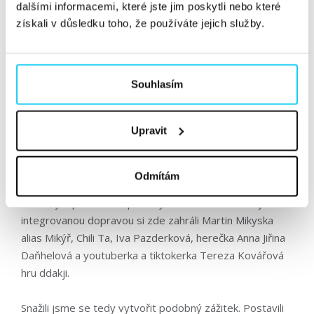
Třetí fáze: Offline aktivace ve
dalšími informacemi, které jste jim poskytli nebo které
získali v důsledku toho, že používáte jejich služby.
stylu Squid Game
Součástí našeho partnerství s Marketing Festivalem byla
i účast na konferenci
Hack Your Way
, která mu
Souhlasím
předcházela. Rozhodli jsme se tuto příležitost
využít k
výrazné offline aktivaci
, která by nejen zaujala
Upravit
návštěvníky, ale zároveň udržela Tajný bar v centru
pozornosti.
Odmítám
Inspirací nám byla letošní kampaň Netflixu k seriálu
Squid
Game, jež prochazela pražským metrem. S cestujícími
integrovanou dopravou si zde zahráli Martin Mikyska
alias Mikýř, Chili Ta, Iva Pazderková, herečka Anna Jiřina
Daňhelová a youtuberka a tiktokerka Tereza Kovářová
hru ddakji
.
Snažili jsme se tedy vytvořit podobný zážitek. Postavili