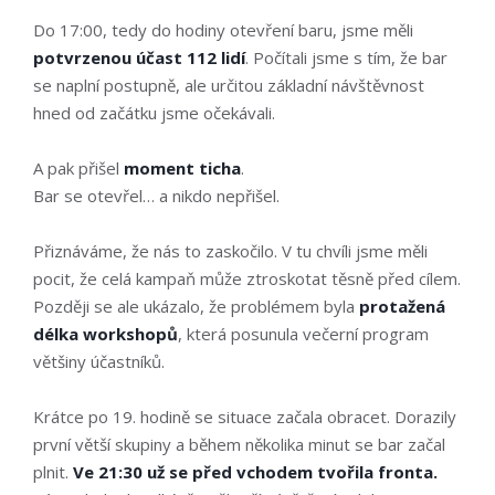
Do 17:00, tedy do hodiny otevření baru, jsme měli
potvrzenou účast 112 lidí
. Počítali jsme s tím, že bar
se naplní postupně, ale určitou základní návštěvnost
hned od začátku jsme očekávali.
A pak přišel
moment ticha
.
Bar se otevřel… a nikdo nepřišel.
Přiznáváme, že nás to zaskočilo. V tu chvíli jsme měli
pocit, že celá kampaň může ztroskotat těsně před cílem.
Později se ale ukázalo, že problémem byla
protažená
délka workshopů
, která posunula večerní program
většiny účastníků.
Krátce po 19. hodině se situace začala obracet. Dorazily
první větší skupiny a během několika minut se bar začal
plnit.
Ve 21:30 už se před vchodem tvořila fronta.