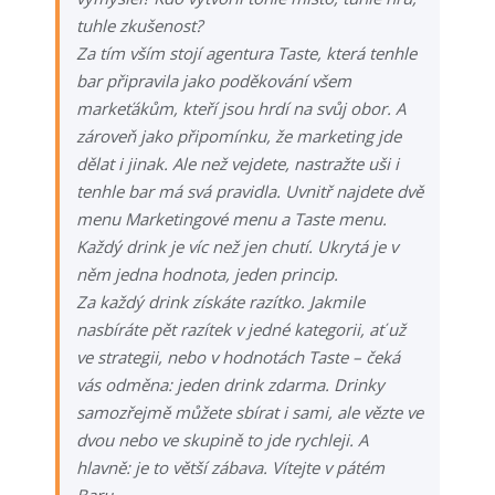
tuhle zkušenost?
Za tím vším stojí agentura Taste, která tenhle
bar připravila jako poděkování všem
markeťákům, kteří jsou hrdí na svůj obor. A
zároveň jako připomínku, že marketing jde
dělat i jinak. Ale než vejdete, nastražte uši i
tenhle bar má svá pravidla. Uvnitř najdete dvě
menu Marketingové menu a Taste menu.
Každý drink je víc než jen chutí. Ukrytá je v
něm jedna hodnota, jeden princip.
Za každý drink získáte razítko. Jakmile
nasbíráte pět razítek v jedné kategorii, ať už
ve strategii, nebo v hodnotách Taste – čeká
vás odměna: jeden drink zdarma. Drinky
samozřejmě můžete sbírat i sami, ale vězte ve
dvou nebo ve skupině to jde rychleji. A
hlavně: je to větší zábava. Vítejte v pátém