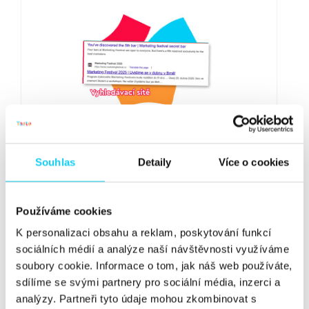
Ukázka reklamy ve vyhledávací síti lákající do Tajného baru
Souhlas
Detaily
Více o cookies
V návaznosti na nízkou konkurenci byly náklady na tuto
kampaň nadměrně nízké.
Pouhých 350 Kč
. Výsledkem
Používáme cookies
ale bylo dalších
20 potvrzených registrací
, čímž jsme
téměř
zdvojnásobili kapacitu baru
. Právě tento kanál
K personalizaci obsahu a reklam, poskytování funkcí
se ukázal jako klíčový pro oslovení těch, kteří náš první
sociálních médií a analýze naší návštěvnosti využíváme
soubory cookie. Informace o tom, jak náš web používáte,
„hack“ nezachytili.
sdílíme se svými partnery pro sociální média, inzerci a
analýzy. Partneři tyto údaje mohou zkombinovat s