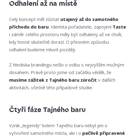
Odhalení až na místě
Celý koncept měl zůstat
utajený až do samotného
příchodu do baru
. Identita pořadatele, zapojení
Taste
i záměr celého prostoru měly být odhaleny až ve chvíli,
kdy hosté skutečně dorazí. O přesném způsobu
odhalení budeme mluvit později.
Z hlediska brandingu nešlo o volbu s nejvyšším možným
dosahem. Právě proto jsme od začátku věděli, že
musíme zážitek z Tajného baru zúročit
v dalších
aktivitách, včetně této případové studie.
Čtyři fáze Tajného baru
Vznik „legendy“ kolem Tajného baru nebyl jen o
vytvoření samotného místa, ale i o
pečlivě připravené