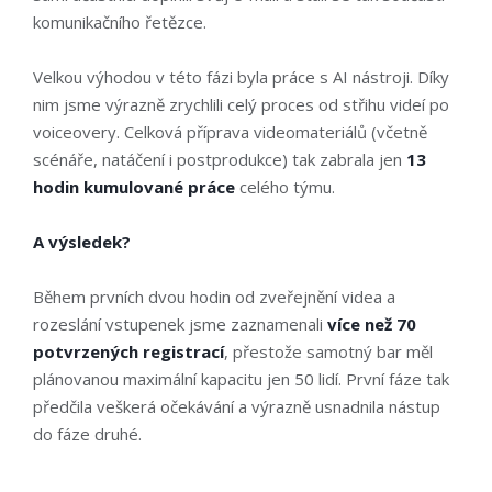
komunikačního řetězce.
Velkou výhodou v této fázi byla práce s AI nástroji. Díky
nim jsme výrazně zrychlili celý proces od střihu videí po
voiceovery. Celková příprava videomateriálů (včetně
scénáře, natáčení i postprodukce) tak zabrala jen
13
hodin kumulované práce
celého týmu.
A výsledek?
Během prvních dvou hodin
od zveřejnění videa a
rozeslání vstupenek jsme zaznamenali
více než
70
potvrzených registrací
, přestože samotný bar měl
plánovanou maximální kapacitu jen 50 lidí. První fáze tak
předčila veškerá očekávání a výrazně usnadnila nástup
do fáze druhé.