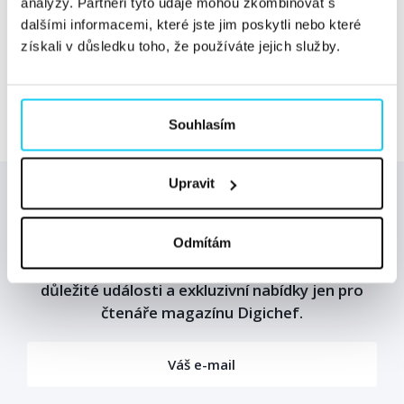
analýzy. Partneři tyto údaje mohou zkombinovat s
dalšími informacemi, které jste jim poskytli nebo které
Sdílejte článek
získali v důsledku toho, že používáte jejich služby.
Facebook
Twitter
Souhlasím
Upravit
Odebírejte newsletter od Digichefu! Čeká vás
Odmítám
pravidelná nálož novinek z oboru, pozvánky na
důležité události a exkluzivní nabídky jen pro
čtenáře magazínu Digichef.