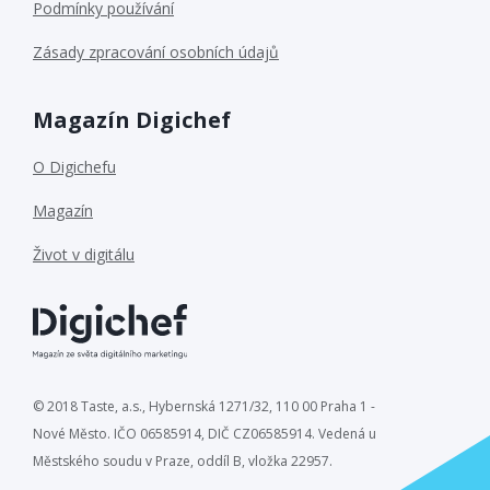
Podmínky používání
Zásady zpracování osobních údajů
Magazín Digichef
O Digichefu
Magazín
Život v digitálu
© 2018 Taste, a.s., Hybernská 1271/32, 110 00 Praha 1 -
Nové Město. IČO 06585914, DIČ CZ06585914. Vedená u
Městského soudu v Praze, oddíl B, vložka 22957.