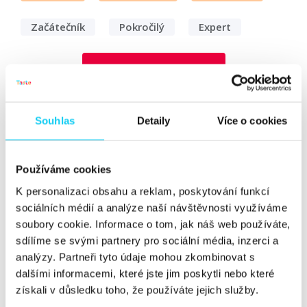
Začátečník
Pokročilý
Expert
Vyhledat
Souhlas
Detaily
Více o cookies
„V lidské dobro určitě věřím,“ říká
zakladatel crowdfundingového
projektu Donio David Procházka
Používáme cookies
K personalizaci obsahu a reklam, poskytování funkcí
Rozhovor
sociálních médií a analýze naší návštěvnosti využíváme
Michael Koch
crowdfunding
soubory cookie. Informace o tom, jak náš web používáte,
sdílíme se svými partnery pro sociální média, inzerci a
9. 11. 2020
analýzy. Partneři tyto údaje mohou zkombinovat s
dalšími informacemi, které jste jim poskytli nebo které
15 % Čechů pravidelně přispívá na charitu. „Chceme lidi
získali v důsledku toho, že používáte jejich služby.
naučit, aby se příspěvky dostaly na 30 až 40 %," říká