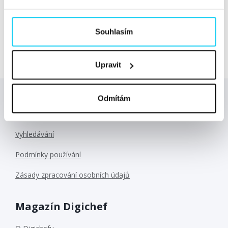
David Procházka, zakladatel projektu Donio. Víte, že do
projektu Donio vstoupila skupina Miton jako investor?
Souhlasím
„Dva roky zpět bych neřekl,...
Číst dále »
Upravit
Odmítám
Důležité odkazy
Vyhledávání
Podmínky používání
Zásady zpracování osobních údajů
Magazín Digichef