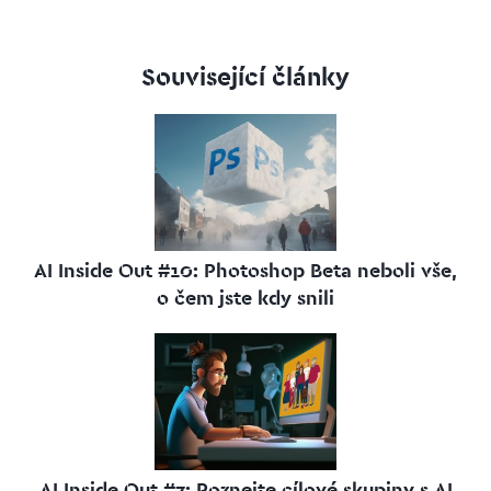
Související články
AI Inside Out #10: Photoshop Beta neboli vše,
o čem jste kdy snili
AI Inside Out #7: Poznejte cílové skupiny s AI