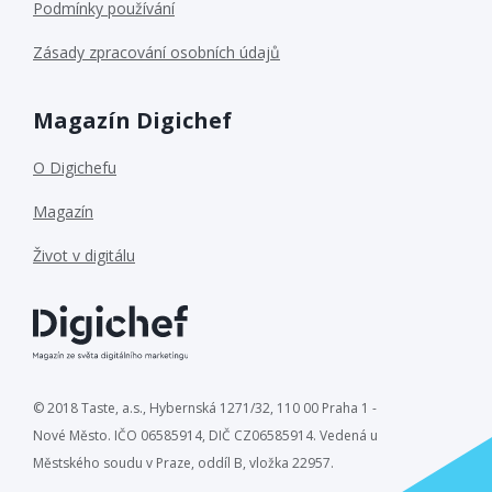
Podmínky používání
Zásady zpracování osobních údajů
Magazín Digichef
O Digichefu
Magazín
Život v digitálu
© 2018 Taste, a.s., Hybernská 1271/32, 110 00 Praha 1 -
Nové Město. IČO 06585914, DIČ CZ06585914. Vedená u
Městského soudu v Praze, oddíl B, vložka 22957.