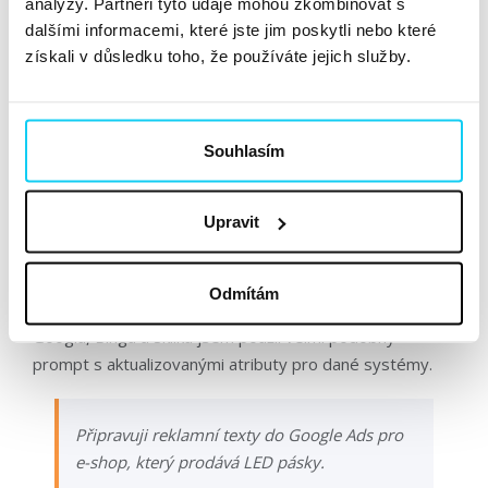
analýzy. Partneři tyto údaje mohou zkombinovat s
dalšími informacemi, které jste jim poskytli nebo které
získali v důsledku toho, že používáte jejich služby.
Souhlasím
Výstup reklamních textů pro Facebook
Upravit
Vytvořte si texty na míru
Odmítám
Pro vytvoření textací do vyhledávacích kampaní na
Googlu, Bingu a Skliku jsem použil velmi podobný
prompt s aktualizovanými atributy pro dané systémy.
Připravuji reklamní texty do Google Ads pro
e-shop, který prodává LED pásky.