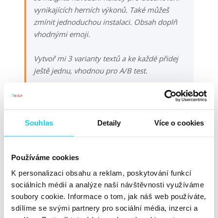
vynikajících herních výkonů. Také můžeš
zmínit jednoduchou instalaci. Obsah doplň
vhodnými emoji.
Vytvoř mi 3 varianty textů a ke každé přidej
ještě jednu, vhodnou pro A/B test.
Výstupem jsou 3 varianty, které jsem si pro porovnání a
dosažení lepšího výsledk
u nechal přes tlačítko
Souhlas
Detaily
Více o cookies
Regenerate response
vygenerovat znovu. Výstupy
hodnotím velmi kvalitně a je možné je bez jakýchkoliv
dalších úprav nasadit do reklamy.
Používáme cookies
K personalizaci obsahu a reklam, poskytování funkcí
sociálních médií a analýze naší návštěvnosti využíváme
soubory cookie. Informace o tom, jak náš web používáte,
sdílíme se svými partnery pro sociální média, inzerci a