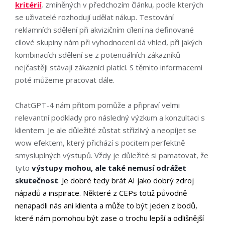
kritérií
, zmíněných v předchozím článku, podle kterých
se uživatelé rozhodují udělat nákup. Testování
reklamních sdělení při akvizičním cílení na definované
cílové skupiny nám při vyhodnocení dá vhled, při jakých
kombinacích sdělení se z potenciálních zákazníků
nejčastěji stávají zákazníci platící. S těmito informacemi
poté můžeme pracovat dále.
ChatGPT-4 nám přitom pomůže a připraví velmi
relevantní podklady pro následný výzkum a konzultaci s
klientem. Je ale důležité zůstat střízlivý a neopíjet se
wow efektem, který přichází s pocitem perfektně
smysluplných výstupů. Vždy je důležité si pamatovat, že
tyto
výstupy mohou, ale také nemusí odrážet
skutečnost
.
Je dobré tedy brát AI jako dobrý zdroj
nápadů a inspirace. Některé z CEPs totiž původně
nenapadli nás ani klienta a může to být jeden z bodů,
které nám pomohou být zase o trochu lepší a odlišnější