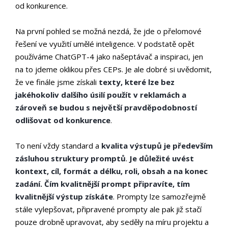
od konkurence.
Na první pohled se možná nezdá, že jde o přelomové
řešení ve využití umělé inteligence. V podstatě opět
používáme ChatGPT-4 jako našeptávač a inspiraci, jen
na to jdeme oklikou přes CEPs. Je ale dobré si uvědomit,
že ve finále jsme získali
texty, které lze bez
jakéhokoliv dalšího úsilí použít v reklamách a
zároveň se budou s největší pravděpodobností
odlišovat od konkurence
.
To není vždy standard a
kvalita výstupů je především
zásluhou struktury promptů
.
Je důležité uvést
kontext, cíl, formát a délku, roli, obsah a na konec
zadání. Čím kvalitnější prompt připravíte, tím
kvalitnější výstup získáte
. Prompty lze samozřejmě
stále vylepšovat, připravené prompty ale pak již stačí
pouze drobně upravovat, aby seděly na míru projektu a