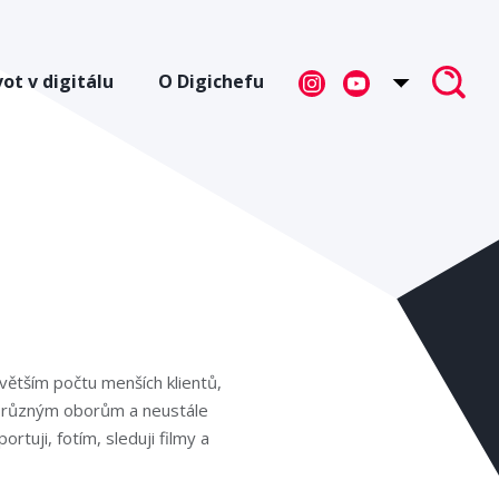
vot v digitálu
O Digichefu
větším počtu menších klientů,
ha různým oborům a neustále
tuji, fotím, sleduji filmy a