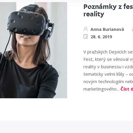
Poznámky z fest
reality
Anna Burianová
28. 6. 2019
V pražských Dejvicích se
Fest, který se věnoval vy
reality v businessu i vz
tematicky velmi lišily – o
novým technologiím neb
marketingového...
Číst 