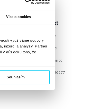
Více o cookies
cí chat v Instastories?
Sociální sítě
26. 7. 2019
ěvnosti využíváme soubory
, inzerci a analýzy. Partneři
ries na Instagramu využívat funkci
li v důsledku toho, že
á úplně všem, ale to je
 několika týdnů. Jak ji použít? A na co
nstagram/status/1146104886339096577
Souhlasím
tories stačí...
Číst dále »