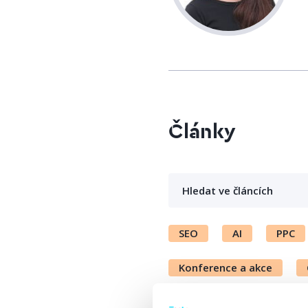
Články
SEO
AI
PPC
Konference a akce
Začátečník
Pokročil