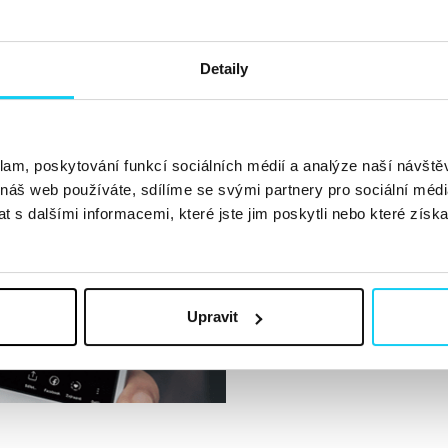
Detaily
Co s novou funk
Anna Burianová
klam, poskytování funkcí sociálních médií a analýze naší návšt
 náš web používáte, sdílíme se svými partnery pro sociální média
Už chvilku můžete ve Sto
 s dalšími informacemi, které jste jim poskytli nebo které získa
chat. Zatím není dostupn
pravděpodobně záležitost
si dát pozor? 🤔
https://twitter.com/i
Upravit
Jak ji použít? Při úpravě S