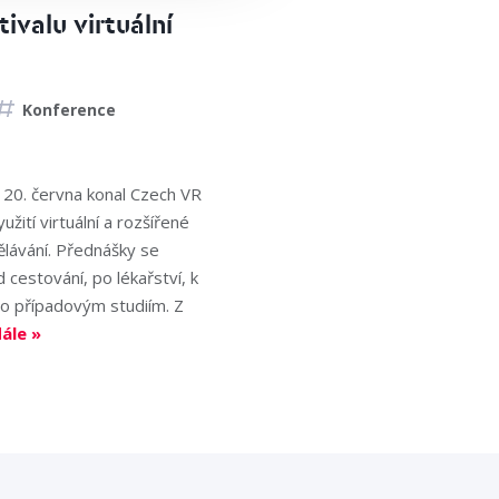
ivalu virtuální
Konference
 20. června konal Czech VR
užití virtuální a rozšířené
dělávání. Přednášky se
d cestování, po lékařství, k
o případovým studiím. Z
dále »