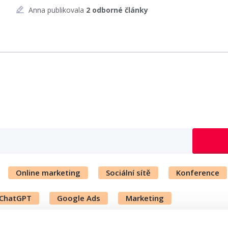
Anna publikovala
2 odborné články
Online marketing
Sociální sítě
Konference
ChatGPT
Google Ads
Marketing
ý
Expert