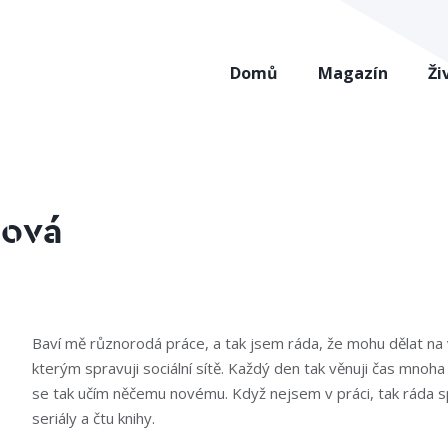
Domů
Magazín
Ži
nová
Baví mě různorodá práce, a tak jsem ráda, že mohu dělat na 
kterým spravuji sociální sítě. Každý den tak věnuji čas mno
se tak učím něčemu novému. Když nejsem v práci, tak ráda spor
seriály a čtu knihy.