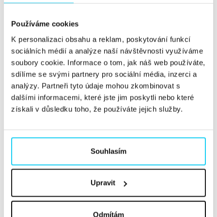
Online marketing
Sociální sítě
Používáme cookies
Konference
Konference a akce
K personalizaci obsahu a reklam, poskytování funkcí
sociálních médií a analýze naší návštěvnosti využíváme
ChatGPT
Google Ads
Marketing
soubory cookie. Informace o tom, jak náš web používáte,
sdílíme se svými partnery pro sociální média, inzerci a
Začátečník
Pokročilý
Expert
analýzy. Partneři tyto údaje mohou zkombinovat s
dalšími informacemi, které jste jim poskytli nebo které
získali v důsledku toho, že používáte jejich služby.
Vyhledat
Souhlasím
Mentální a fyzická dostupnost
značek v digitálním prostředí
Upravit
Článek
Hana Fialová
Strategie
26. 2. 2020
Odmítám