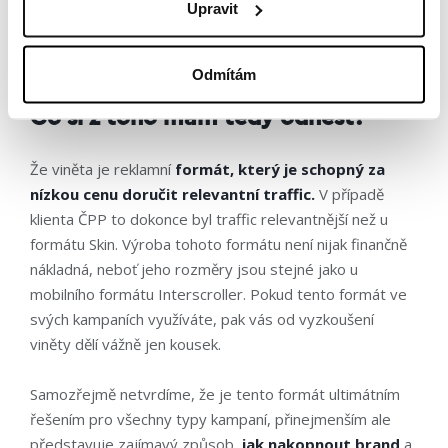
Upravit
omylem a dostane se na web, vidí a vnímá logo a sdělení
klienta.
Odmítám
Co si z toho mám tedy odnést?
Že viněta je reklamní
formát, který je schopný za
nízkou cenu doručit relevantní traffic.
V případě
klienta ČPP to dokonce byl traffic relevantnější než u
formátu Skin. Výroba tohoto formátu není nijak finančně
nákladná, neboť jeho rozměry jsou stejné jako u
mobilního formátu Interscroller. Pokud tento formát ve
svých kampaních využíváte, pak vás od vyzkoušení
viněty dělí vážně jen kousek.
Samozřejmě netvrdíme, že je tento formát ultimátním
řešením pro všechny typy kampaní, přinejmenším ale
představuje zajímavý způsob,
jak nakopnout brand
a