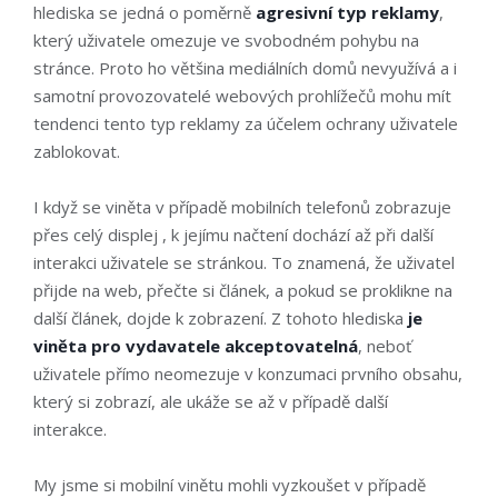
hlediska se jedná o poměrně
agresivní typ reklamy
,
který uživatele omezuje ve svobodném pohybu na
stránce. Proto ho většina mediálních domů nevyužívá a i
samotní provozovatelé webových prohlížečů mohu mít
tendenci tento typ reklamy za účelem ochrany uživatele
zablokovat.
I když se viněta v případě mobilních telefonů zobrazuje
přes celý displej , k jejímu načtení dochází až při další
interakci uživatele se stránkou. To znamená, že uživatel
přijde na web, přečte si článek, a pokud se proklikne na
další článek, dojde k zobrazení. Z tohoto hlediska
je
viněta pro vydavatele akceptovatelná
, neboť
uživatele přímo neomezuje v konzumaci prvního obsahu,
který si zobrazí, ale ukáže se až v případě další
interakce.
My jsme si mobilní vinětu mohli vyzkoušet v případě