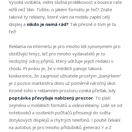
Vysoká vizibilita, velmi slušná proklikovost a bounce rate
nižší než Skin. Tušíte, o jakém formátu je řeč? Znáte
takové ty reklamy, které vám na mobilu zaplní celý
displej a
nikdo je nemá rád?
Tak přesně o tom je tu
řeč!
Reklama na internetu je pro mnoho lidí synonymem pro
obtěžující hmyz, leč pro mnoho vydavatelů je to
nezbytný zdroj příjmů, který udržuje jejich redakci v
chodu. Pravdou je, že v médiích panuje taková
konkurence, že zaujmout uživatele prostým „banýrkem“
je z pozice marketéra dnes už poměrně náročný úkol.
Kromě toho v reklamním prostoru vzniká přetlak, kdy
poptávka převyšuje nabízený prostor
. To platí
zejména u mobilních formátů a videoreklamy. Lidé se od
notebooků a osobních počítačů přesunují do světa
dotykových displejů a chytrých telefonů. I pouhé čekání
na autobus je pro mnoho příslušníků generací Y a Z