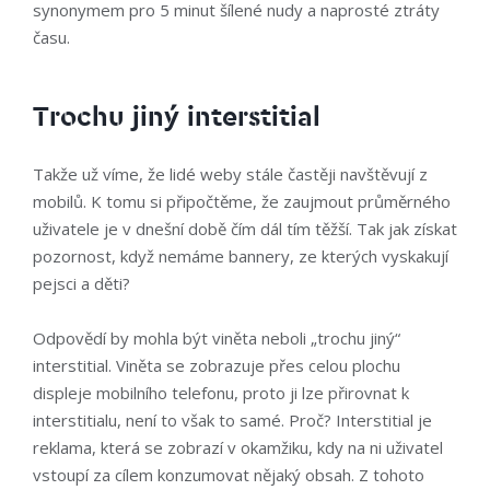
synonymem pro 5 minut šílené nudy a naprosté ztráty
času.
Trochu jiný interstitial
Takže už víme, že lidé weby stále častěji navštěvují z
mobilů. K tomu si připočtěme, že zaujmout průměrného
uživatele je v dnešní době čím dál tím těžší. Tak jak získat
pozornost, když nemáme bannery, ze kterých vyskakují
pejsci a děti?
Odpovědí by mohla být viněta neboli „trochu jiný“
interstitial. Viněta se zobrazuje přes celou plochu
displeje mobilního telefonu, proto ji lze přirovnat k
interstitialu, není to však to samé. Proč? Interstitial je
reklama, která se zobrazí v okamžiku, kdy na ni uživatel
vstoupí za cílem konzumovat nějaký obsah. Z tohoto