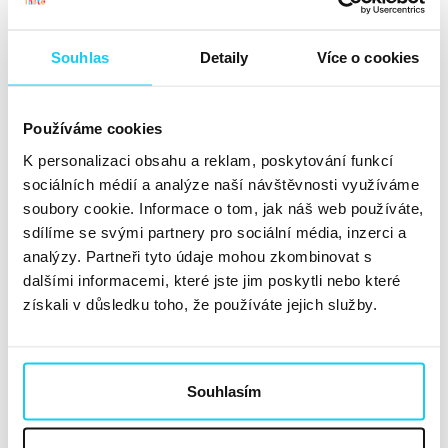
webu?
Souhlas
Detaily
Více o cookies
Překvapivě dobře. Bounce rate je podobný a v
některých případech nižší než u formátu skin. Náš
předpoklad byl, že se budeme pohybovat kolem téměř
Používáme cookies
100 % hodnoty, ale nebylo tomu tak, bavíme se o
K personalizaci obsahu a reklam, poskytování funkcí
hodnotách kolem 80 %. Je dále důležité zmínit, že tento
sociálních médií a analýze naší návštěvnosti využíváme
formát je schopný doručovat soft konverze, ať už se
soubory cookie. Informace o tom, jak náš web používáte,
bavíme o času stráveném na stránce, nebo o
sdílíme se svými partnery pro sociální média, inzerci a
odeslaných formulářích. Samozřejmě že v hodnotách
analýzy. Partneři tyto údaje mohou zkombinovat s
výkonu se nemůžeme přibližovat např. retargetingovým
dalšími informacemi, které jste jim poskytli nebo které
bannerům, nicméně jak zmiňujeme v case study,
cena
získali v důsledku toho, že používáte jejich služby.
za proklik byla v případě klienta ČPP 1,21 Kč
. To
znamená že i kdyby více jak polovina lidí přišla na stránku
omylem, pořád se tu pohybuje skutečně velice levný
traffic, který na stránce zůstává a zajímá se o produkt a
Souhlasím
značku. Důležitý je samozřejmě i brandový efektu
tohoto typu reklamy. I uživatel, který na reklamu klikne