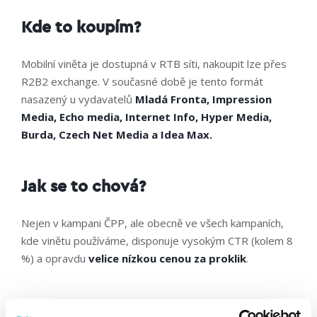
Kde to koupím?
Mobilní viněta je dostupná v RTB síti, nakoupit lze přes
R2B2 exchange. V současné době je tento formát
nasazený u vydavatelů
Mladá Fronta, Impression
Media, Echo media, Internet Info, Hyper Media,
Burda, Czech Net Media a Idea Max.
Jak se to chová?
Nejen v kampani ČPP, ale obecně ve všech kampaních,
kde vinětu používáme, disponuje vysokým CTR (kolem 8
%) a opravdu
velice nízkou cenou za proklik
.
To zní hezky, ale jak se to chová na