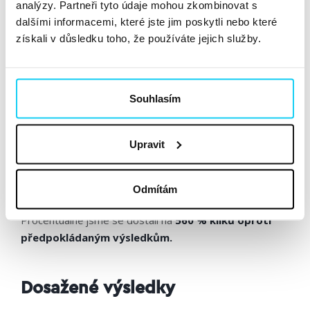
analýzy. Partneři tyto údaje mohou zkombinovat s
disponují dobrou vizibilitou,
a zároveň jsme sledovali
dalšími informacemi, které jste jim poskytli nebo které
chování uživatelů na webu.
získali v důsledku toho, že používáte jejich služby.
Při dalších fázích a podrobnějším cílení jsme
private dealy
kumulovali v jedné reklamní sestavě a
porovnávali CTR
a chování jednotlivých cílových skupin
.
Souhlasím
Upravit
Co fungovalo
Během kampaně nás překvapilo množství prokliků z
Odmítám
videa, které nemizelo i přes vysoké procento zhlédnutí.
Procentuálně jsme se dostali na
560 % kliků oproti
předpokládaným výsledkům.
Dosažené výsledky