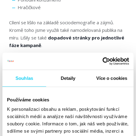
Hračičkové
Cílení se lišilo na základě sociodemografie a zájmů.
Kromě toho jsme využili také namodelovaná publika na
míru. Lišily se také
dopadové stránky pro jednotlivé
fáze kampaně
.
Souhlas
Detaily
Více o cookies
Používáme cookies
Přehled stanovených KPIs a jejich reálné plnění.
K personalizaci obsahu a reklam, poskytování funkcí
sociálních médií a analýze naší návštěvnosti využíváme
V první fázi kampaně jsme cílili na uživatele starší 30 let a
soubory cookie. Informace o tom, jak náš web používáte,
využili při tom
private dealy
konkrétních vydavatelů. To
sdílíme se svými partnery pro sociální média, inzerci a
nám umožnilo sledovat, kteří vydavatelé a weby