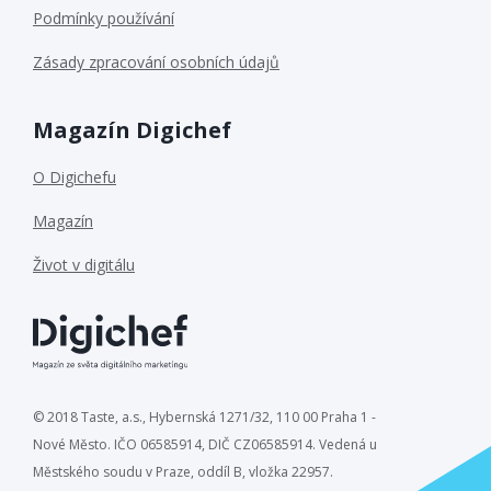
Podmínky používání
Zásady zpracování osobních údajů
Magazín Digichef
O Digichefu
Magazín
Život v digitálu
© 2018 Taste, a.s., Hybernská 1271/32, 110 00 Praha 1 -
Nové Město. IČO 06585914, DIČ CZ06585914. Vedená u
Městského soudu v Praze, oddíl B, vložka 22957.