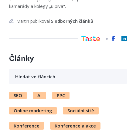
kamarády a kolegy „u piva".
Martin publikoval
5 odborných článků
Články
SEO
AI
PPC
Online marketing
Sociální sítě
Konference
Konference a akce