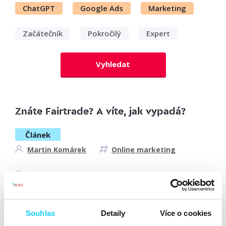
ChatGPT
Google Ads
Marketing
Začátečník
Pokročilý
Expert
Vyhledat
Znáte Fairtrade? A víte, jak vypadá?
Článek
Martin Komárek
Online marketing
2. 2. 2022
Když nás v loňském roce oslovili zástupci Fairtrade
Česko a Slovensko, bylo akorát po konci klíčové
Souhlas
Detaily
Více o cookies
komunikační kampaně Moje férová volba 2020. A jaké