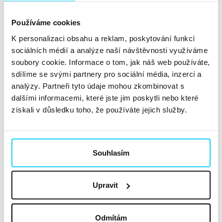
bylo zadání? Provést evaluaci celé kampaně a doporučit
Používáme cookies
vhodné kroky k zapracování pro další rok. Primárním...
Číst dále »
K personalizaci obsahu a reklam, poskytování funkcí
sociálních médií a analýze naší návštěvnosti využíváme
soubory cookie. Informace o tom, jak náš web používáte,
Aplikace, která pomáhá
sdílíme se svými partnery pro sociální média, inzerci a
analýzy. Partneři tyto údaje mohou zkombinovat s
Článek
dalšími informacemi, které jste jim poskytli nebo které
získali v důsledku toho, že používáte jejich služby.
Kristýna Vitvarová
,
Martin Komárek
Sociální sítě
12. 10. 2021
Souhlasím
V první polovině tohoto roku jsme ve spolupráci se
společností Takeda a pacientskou organizací Pacienti
IBD zrealizovali osvětovou kampaň pro pacienty trpící
Upravit
Crohnovou chorobou a Ulcerózní kolitidou (IBD). V Taste
nás prvotní myšlenka kampaně velmi oslovila a společně
Odmítám