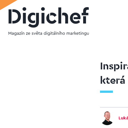
Inspi
která
Luká