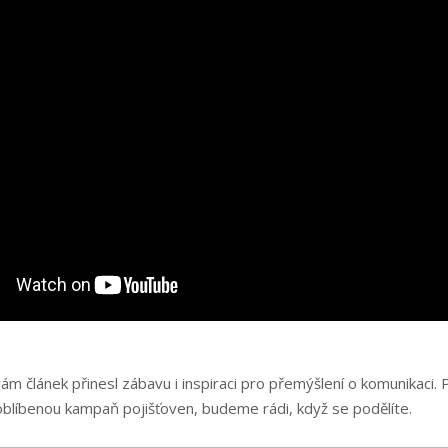
m článek přinesl zábavu i inspiraci pro přemýšlení o komunikaci.
oblíbenou kampaň pojišťoven, budeme rádi, když se podělíte.