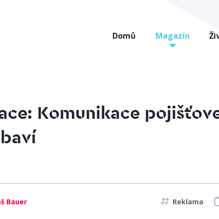
Domů
Magazín
Ži
race: Komunikace pojišťov
 baví
š Bauer
Reklama