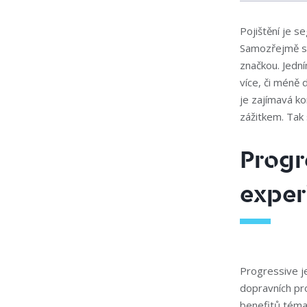
Pojištění je s
Samozřejmě se 
značkou. Jedn
více, či méně
je zajímavá ko
zážitkem. Tak 
Progr
exper
Progressive je
dopravních pro
benefitů téma