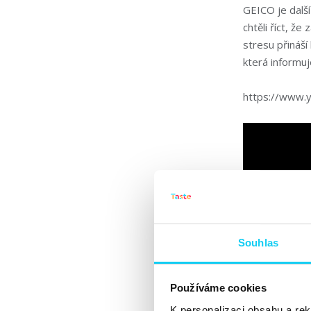
GEICO je další
chtěli říct, že
stresu přináš
která informuj
https://www
Souhlas
Používáme cookies
K personalizaci obsahu a re