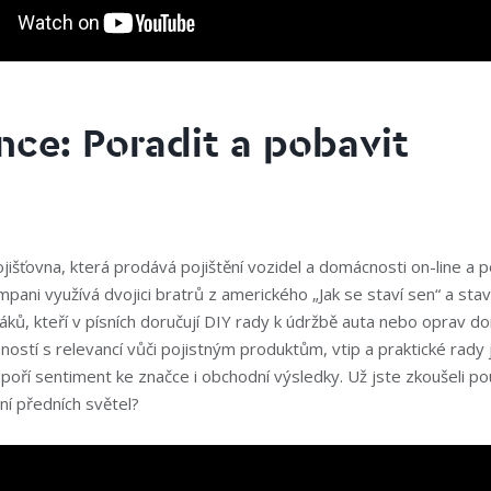
nce: Poradit a pobavit
jišťovna, která prodává pojištění vozidel a domácnosti on-line a p
pani využívá dvojici bratrů z amerického „Jak se staví sen“ a staví
áků, kteří v písních doručují DIY rady k údržbě auta nebo oprav d
stí s relevancí vůči pojistným produktům, vtip a praktické rady 
poří sentiment ke značce i obchodní výsledky. Už jste zkoušeli po
ění předních světel?