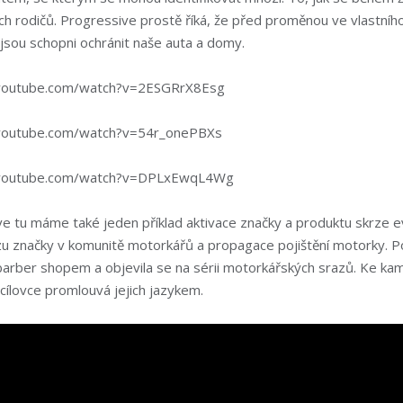
ch rodičů. Progressive prostě říká, že před proměnou ve vlastníh
 jsou schopni ochránit naše auta a domy.
youtube.com/watch?v=2ESGRrX8Esg
youtube.com/watch?v=54r_onePBXs
.youtube.com/watch?v=DPLxEwqL4Wg
e tu máme také jeden příklad aktivace značky a produktu skrze ev
zu značky v komunitě motorkářů a propagace pojištění motorky. P
 barber shopem a objevila se na sérii motorkářských srazů. Ke kam
 cílovce promlouvá jejich jazykem.