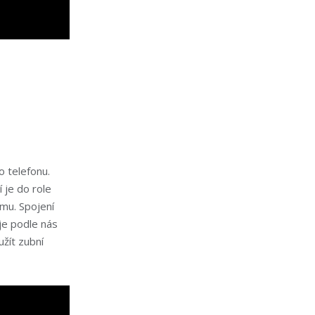
o telefonu.
 je do role
omu. Spojení
je podle nás
užít zubní