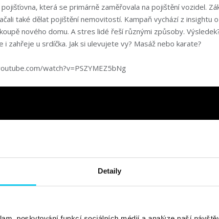
 pojišťovna, která se primárně zaměřovala na pojištění vozidel. Z
 začali také dělat pojištění nemovitostí. Kampaň vychází z insightu o
í koupě nového domu. A stres lidé řeší různými způsoby. Výslede
e i zahřeje u srdíčka. Jak si ulevujete vy? Masáž nebo karate?
.youtube.com/watch?v=PSZYMEZ5bNg
Detaily
klam, poskytování funkcí sociálních médií a analýze naší návšt