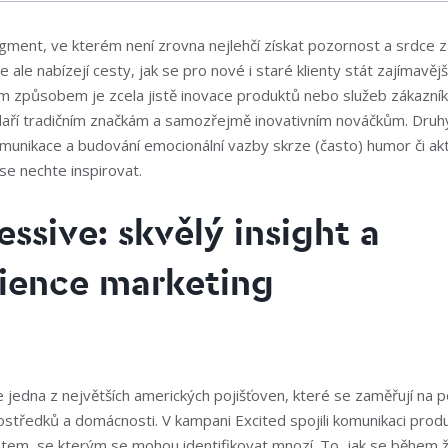
egment, ve kterém není zrovna nejlehčí získat pozornost a srdce z
ale nabízejí cesty, jak se pro nové i staré klienty stát zajímavější
ím způsobem je zcela jistě inovace produktů nebo služeb zákazní
 daří tradičním značkám a samozřejmě inovativním nováčkům. Dr
munikace a budování emocionální vazby skrze (často) humor či akt
se nechte inspirovat.
essive: skvělý insight a
ience marketing
 jedna z největších amerických pojišťoven, které se zaměřují na po
středků a domácnosti. V kampani Excited spojili komunikaci prod
tem, se kterým se mohou identifikovat mnozí. To, jak se během 