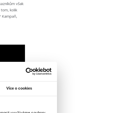
ákazníkům však
 tom, kolik
k? Kampaň,
Více o cookies
ěvnosti využíváme soubory