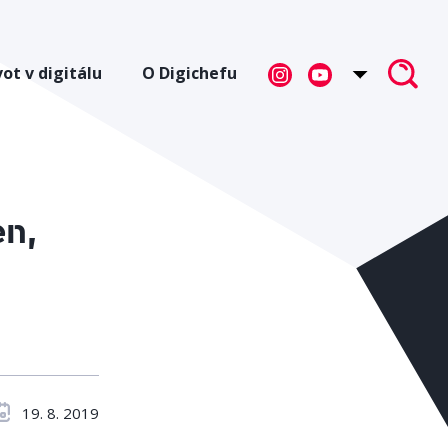
vot v digitálu
O Digichefu
en,
19. 8. 2019