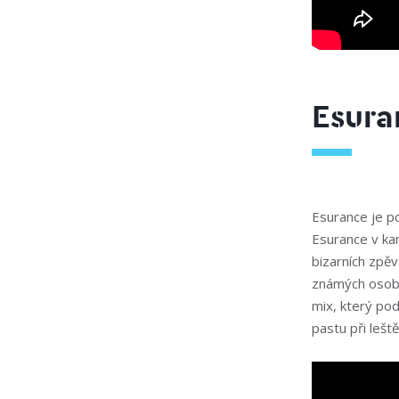
Esura
Esurance je po
Esurance v kam
bizarních zpěv
známých osobno
mix, který pod
pastu při lešt