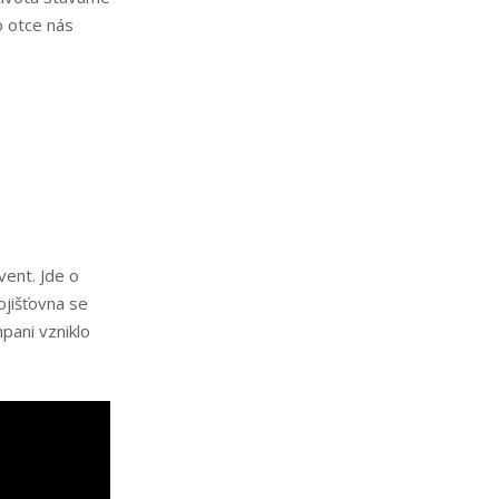
o otce nás
ent. Jde o
ojišťovna se
pani vzniklo