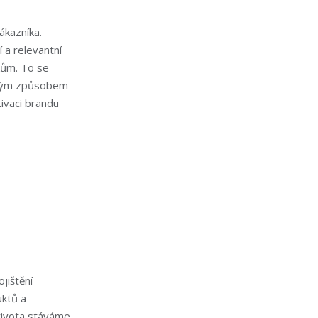
ákazníka.
 a relevantní
kům. To se
uhým způsobem
ivaci brandu
jištění
uktů a
života stáváme