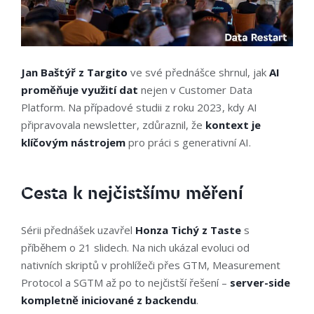
Jan Baštýř z Targito
ve své přednášce shrnul, jak
AI
proměňuje využití dat
nejen v Customer Data
Platform. Na případové studii z roku 2023, kdy AI
připravovala newsletter, zdůraznil, že
kontext je
klíčovým nástrojem
pro práci s generativní AI.
Cesta k nejčistšímu měření
Sérii přednášek uzavřel
Honza Tichý z Taste
s
příběhem o 21 slidech. Na nich ukázal evoluci od
nativních skriptů v prohlížeči přes GTM, Measurement
Protocol a SGTM až po to nejčistší řešení –
server-side
kompletně iniciované z backendu
.