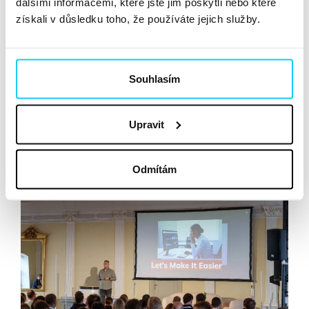
dalšími informacemi, které jste jim poskytli nebo které
TRKKN
. Ten s týmem připravil realtime report pro
získali v důsledku toho, že používáte jejich služby.
klienta Forbes, který usnadnil plánování obsahu na webu.
Ještě o krok dál se ale podle Pavola mohou klienti
posunout s Google Agentspace – platformou určenou
Souhlasím
pro podnikové prostředí, která slouží jako
centrální
uzel pro specializované AI agenty
. Na tento koncept
navázal i
Ivan Kutil z AppSatori
. Podle něj je
model
Upravit
A2A
, kdy si firmy postaví vlastní agenty, kteří pak budou
spolu komunikovat napřímo, očekávanou budoucností.
Odmítám