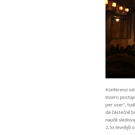
Konferenci od
inzerci postup
per user“, tud
dá částečně b
naučili sledov
2,5x levnější 