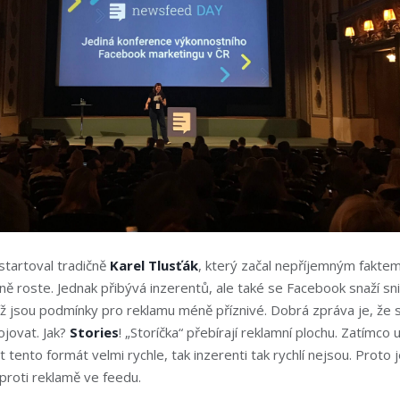
startoval tradičně
Karel Tlusťák
, který začal nepříjemným faktem
ně roste. Jednak přibývá inzerentů, ale také se Facebook snaží sn
íž jsou podmínky pro reklamu méně příznivé. Dobrá zpráva je, že 
ojovat. Jak?
Stories
! „Storíčka“ přebírají reklamní plochu. Zatímco 
at tento formát velmi rychle, tak inzerenti tak rychlí nejsou. Proto
oproti reklamě ve feedu.