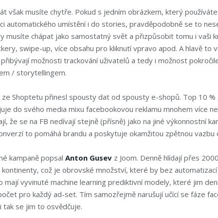
át však musíte chytře. Pokud s jedním obrázkem, který používáte
ci automatického umístění i do stories, pravděpodobně se to nes
 musíte chápat jako samostatný svět a přizpůsobit tomu i vaši kr
ckery, swipe-up, více obsahu pro kliknutí vpravo apod. A hlavě to 
řibývají možnosti trackování uživatelů a tedy i možnost pokročile
em / storytellingem.
k
ze Shoptetu přinesl spousty dat od spousty e-shopů. Top 10 % 
uje do svého media mixu facebookovou reklamu mnohem více ne
jí, že se na FB nedívají stejně (přísně) jako na jiné výkonnostní ka
onverzí to pomáhá brandu a poskytuje okamžitou zpětnou vazbu od
ené kampaně popsal
Anton Gusev
z Joom. Denně hlídají přes 200
a kontinenty, což je obrovské množství, které by bez automatizací
to mají vyvinuté machine learning prediktivní modely, které jim de
zpočet pro každý ad-set. Tím samozřejmě narušují učící se fáze f
i tak se jim to osvědčuje.