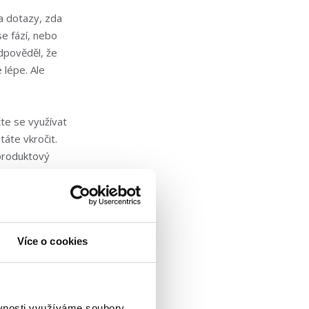
a dotazy, zda
se fází, nebo
dpověděl, že
lépe. Ale
te se využívat
áte vkročit.
 produktový
opu popsal
randové a
Více o cookies
 U brandových
využívají při
ěvnosti využíváme soubory