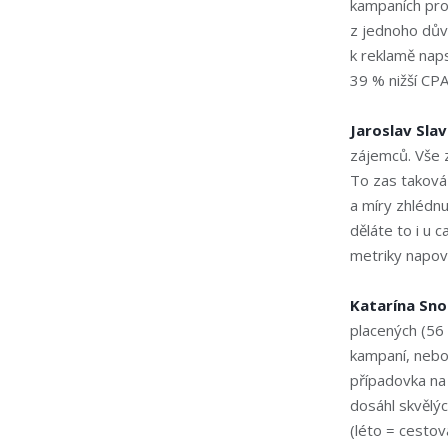
kampaních pro s
z jednoho důvo
k reklamě naps
39 % nižší CP
Jaroslav Sla
zájemců. Vše z
To zas taková
a míry zhlédn
děláte to i u 
metriky napov
Katarína Sn
placených (56 
kampaní, nebo 
případovka na 
dosáhl skvělýc
(léto = cestov