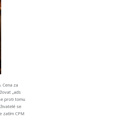
. Cena za
ižovat „ads
se proti tomu
uživatelé se
 je zatím CPM