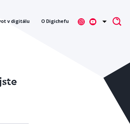
vot v digitálu
O Digichefu
jste