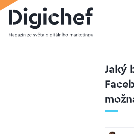
Jaký 
Faceb
možná