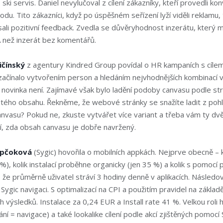
ki servis. Daniel nevylučoval z cílení zákazníky, kteří provedli kon
du. Tito zákazníci, když po úspěšném seřízení lyží viděli reklamu,
ali pozitivní feedback. Zvedla se důvěryhodnost inzerátu, který 
A než inzerát bez komentářů.
vičínský
z agentury Kindred Group povídal o HR kampaních s cílem
ačínalo vytvořením person a hledáním nejvhodnějších kombinací vi
 novinka není. Zajímavé však bylo ladění podoby canvasu podle s
utého obsahu. Řekněme, že webové stránky se snažíte ladit z pohl
canvasu? Pokud ne, zkuste vytvářet více variant a třeba vám ty d
í, zda obsah canvasu je dobře navržený.
opčoková
(Sygic) hovořila o mobilních appkách. Nejprve obecně – ko
%), kolik instalací proběhne organicky (jen 35 %) a kolik s pomocí 
že průměrně uživatel stráví 3 hodiny denně v aplikacích. Následov
Sygic navigaci. S optimalizací na CPI a použitím pravidel na základ
h výsledků. Instalace za 0,24 EUR a Install rate 41 %. Velkou roli 
ání = navigace) a také lookalike cílení podle akcí zjištěných pomocí