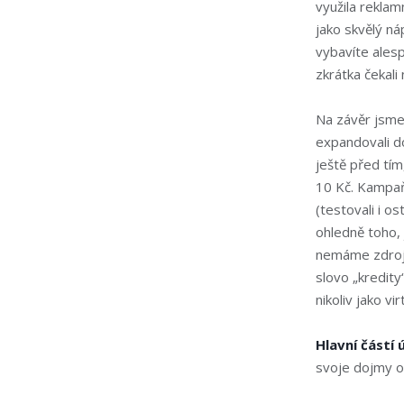
využila reklam
jako skvělý ná
vybavíte alespo
zkrátka čekali
Na závěr jsme 
expandovali do
ještě před tím
10 Kč. Kampaň
(testovali i os
ohledně toho,
nemáme zdroj u
slovo „kredity
nikoliv jako vi
Hlavní částí
svoje dojmy o 