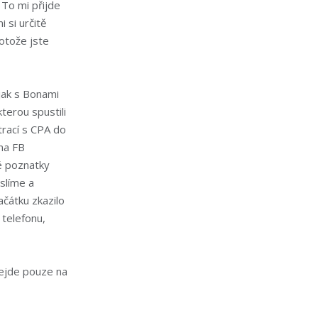
 To mi přijde
 si určitě
rotože jste
 jak s Bonami
terou spustili
trací s CPA do
na FB
vé poznatky
slíme a
ačátku zkazilo
 telefonu,
ejde pouze na