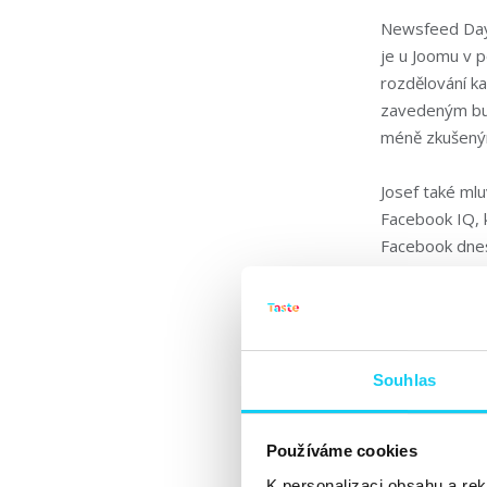
Newsfeed Day
je u Joomu v p
rozdělování k
zavedeným bus
méně zkušeným
Josef také mlu
Facebook IQ, k
Facebook dnes
katalog pro ví
Přišla řeč i n
jejich spolupr
Souhlas
výkonnostní kl
to je dosah a
Používáme cookies
Mluvil také o 
K personalizaci obsahu a re