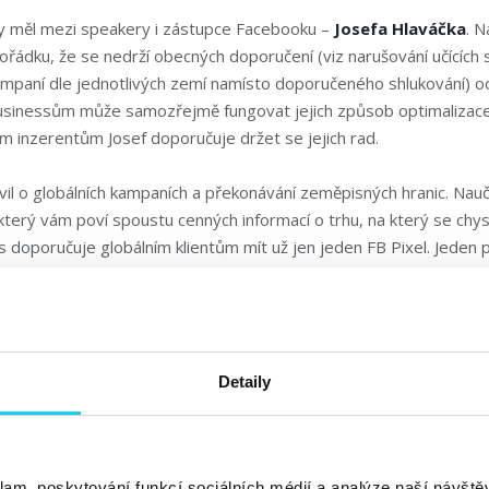
 měl mezi speakery i zástupce Facebooku –
Josefa Hlaváčka
. N
ořádku, že se nedrží obecných doporučení (viz narušování učících 
ampaní dle jednotlivých zemí namísto doporučeného shlukování) o
inessům může samozřejmě fungovat jejich způsob optimalizace 
 inzerentům Josef doporučuje držet se jejich rad.
vil o globálních kampaních a překonávání zeměpisných hranic. Nauč
terý vám poví spoustu cenných informací o trhu, na který se chyst
 doporučuje globálním klientům mít už jen jeden FB Pixel. Jeden
ce zemí je teprve hudbou budoucnosti, ale i to se chystá.
a influencery ve výkonnostním marketingu.
Martin Paukrt
z Footsh
áci se 43 influencery. Zajímavým bylo jejich interní rozdělení na b
Detaily
ienty, kde ke každé skupině mají přiřazené metriky, které sledují.
 engagement a u výkonových přímý vliv na konverze.
zajímavé metrice SAVE (zveřejněná Richardem Margeticem), kterou 
klam, poskytování funkcí sociálních médií a analýze naší návšt