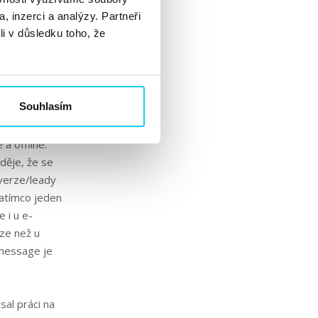
, inzerci a analýzy. Partneři
ichard-
li v důsledku toho, že
usí se umět
ztah
Souhlasím
rteru.
a offline.
děje, že se
verze/leady
zatímco jeden
 i u e-
rze než u
 message je
sal práci na