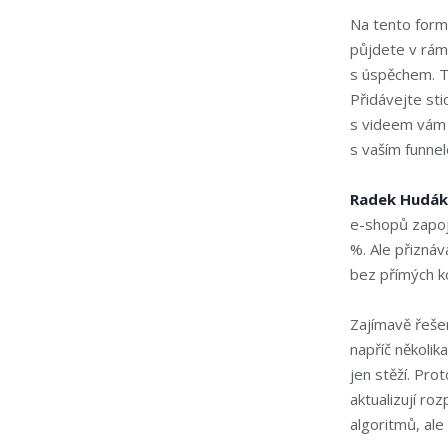
Na tento form
půjdete v rám
s úspěchem. Ty
Přidávejte sti
s videem vám p
s vaším funnel
Radek Hudá
e-shopů zapoj
%. Ale přiznáva
bez přímých k
Zajímavě řeš
napříč několik
jen stěží. Pro
aktualizují ro
algoritmů, ale 