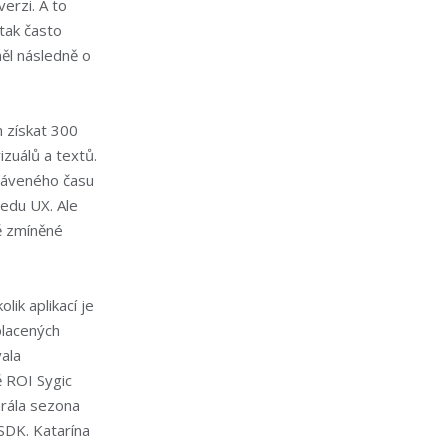
verzi. A to
 tak často
měl následně o
 získat 300
zuálů a textů.
tráveného času
edu UX. Ale
vě zmíněné
lik aplikací je
placených
ala
ě ROI Sygic
hrála sezona
 SDK. Katarína