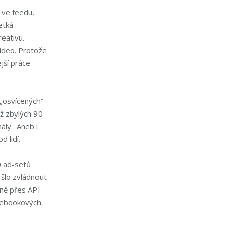
 ve feedu,
etká
eativu.
video. Protože
jší práce
„osvícených“
ž zbylých 90
nály. Aneb i
 lidí.
0 ad-setů
 šlo zvládnout
nně přes API
acebookových