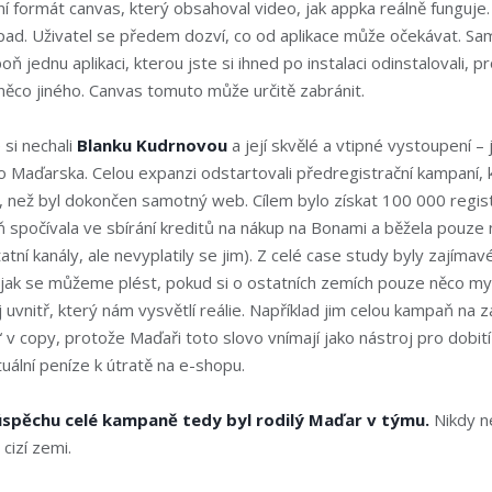
ní formát canvas, který obsahoval video, jak appka reálně funguje.
pad. Uživatel se předem dozví, co od aplikace může očekávat. Sami
ň jednu aplikaci, kterou jste si ihned po instalaci odinstalovali, p
 něco jiného. Canvas tomuto může určitě zabránit.
si nechali
Blanku Kudrnovou
a její skvělé a vtipné vystoupení –
 Maďarska. Celou expanzi odstartovali předregistrační kampaní, k
, než byl dokončen samotný web. Cílem bylo získat 100 000 regis
 spočívala ve sbírání kreditů na nákup na Bonami a běžela pouze 
tatní kanály, ale nevyplatily se jim). Z celé case study byly zajíma
 jak se můžeme plést, pokud si o ostatních zemích pouze něco my
vnitř, který nám vysvětlí reálie. Například jim celou kampaň ­­­na z
“ v copy, protože Maďaři toto slovo vnímají jako nástroj pro dobití
rtuální peníze k útratě na e-shopu.
 úspěchu celé kampaně tedy byl rodilý Maďar v týmu.
Nikdy n
cizí zemi.