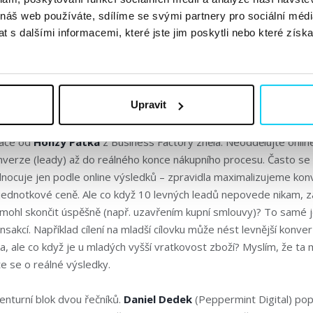
polupráce s influencery na Footshop.
 náš web používáte, sdílíme se svými partnery pro sociální média
inkedin.com/pulse/introducing-social-ad-value-equivalence-save-r
 s dalšími informacemi, které jste jim poskytli nebo které získa
mněl zdůraznit, že influencer marketing je skvělý nástroj, ale m
ocovat všechny aktivity do hloubky. A hlavně
nezapomeňte na v
Upravit
 vaší značce.
I proto se jim daří mít 95 % spolupráce ve formě ba
mace od
Honzy Pátka
z Business Factory zněla: Neoddělujte online 
verze (leady) až do reálného konce nákupního procesu. Často se 
nocuje jen podle online výsledků – zpravidla maximalizujeme kon
í jednotkové ceně. Ale co když 10 levných leadů nepovede nikam, 
mohl skončit úspěšně (např. uzavřením kupní smlouvy)? To samé je
sakcí. Například cílení na mladší cílovku může nést levnější konve
ka, ale co když je u mladých vyšší vratkovost zboží? Myslím, že ta
te se o reálné výsledky.
enturní blok dvou řečníků.
Daniel Dedek
(Peppermint Digital) pop