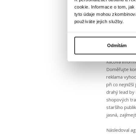
měření vlivu s
cookie. Informace o tom, jak
https://www.l
tyto údaje mohou zkombinovat
margetic/
používáte jejich služby.
Nakonec nezapo
měřit a vyhodn
Odmítám
influencera k
Klíčová infor
Doměřujte kon
reklama vyhod
při co nejnižš
drahý lead by 
shopových tran
staršího publi
jasná, zajímej
Následoval ag