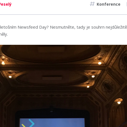
Veselý
Konference
 letošním Newsfeed Day? Nesmutněte, tady je souhrn nejdůležitěj
ěly.