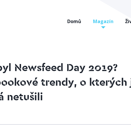
Domů
Magazín
Ži
byl Newsfeed Day 2019?
ookové trendy, o kterých 
 netušili