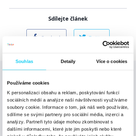
Sdílejte článek
Facebook
Twitter
Souhlas
Detaily
Více o cookies
Používáme cookies
Odebírejte newsletter od Digichefu! Čeká vás
K personalizaci obsahu a reklam, poskytování funkcí
pravidelná nálož novinek z oboru, pozvánky na
sociálních médií a analýze naší návštěvnosti využíváme
důležité události a exkluzivní nabídky jen pro
soubory cookie. Informace o tom, jak náš web používáte,
čtenáře magazínu Digichef.
sdílíme se svými partnery pro sociální média, inzerci a
analýzy. Partneři tyto údaje mohou zkombinovat s
dalšími informacemi, které jste jim poskytli nebo které