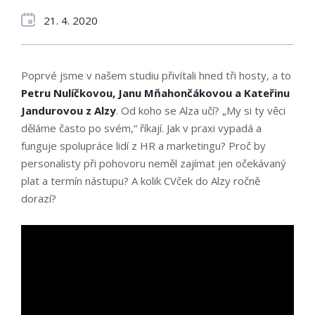
21. 4. 2020
Poprvé jsme v našem studiu přivítali hned tři hosty, a to
Petru Nulíčkovou, Janu Mňahončákovou a Kateřinu
Jandurovou z Alzy
. Od koho se Alza učí? „My si ty věci
děláme často po svém,“ říkají. Jak v praxi vypadá a
funguje spolupráce lidí z HR a marketingu? Proč by
personalisty při pohovoru neměl zajímat jen očekávaný
plat a termín nástupu? A kolik CVček do Alzy ročně
dorazí?