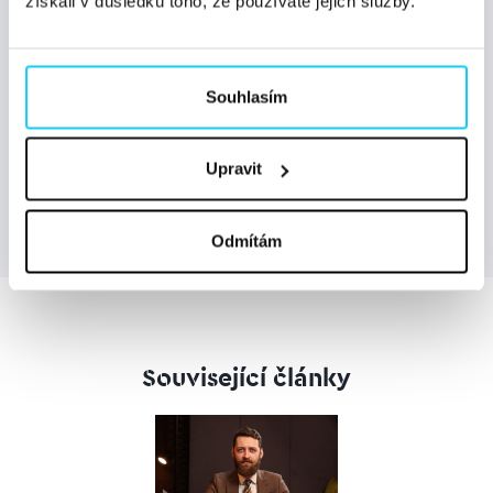
získali v důsledku toho, že používáte jejich služby.
Přihlásit se k odběru
Souhlasím
Odesláním formuláře souhlasíte se
zpracováním
osobních údajů.
Upravit
Odmítám
Související články