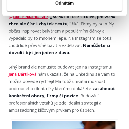
jak takový profilový trychtýř sestavit třeba na
Odmítám
Instagramu? O tom přednášela Karolína Kachyňová z
@jaknareklamuasite
.
„80 % lidí čte titulek, jen 20 %
chce ale číst i zbytek textu,“
říká. Firmy by se měly
občas inspirovat bulvárem a populárními články a
vypadalo by to mnohem lépe. Na Instagram se totiž
chodí lidé převážně bavit a vzdělávat.
Nemůžete si
dovolit být jen jeden z davu.
Silný brand ale nemusíte budovat jen na Instagramu!
Jana Bártíková
nám ukázala, že na LinkedInu se vám to
možná povede rychleji! Má totiž unikátní možnost
podrobného cílení, díky kterému dokážete
zasáhnout
konkrétní obory, firmy či pozice.
Budování
profesionálních vztahů je zde ideální strategií a
ambasadoring klíčovým prvkem pro úspěch.