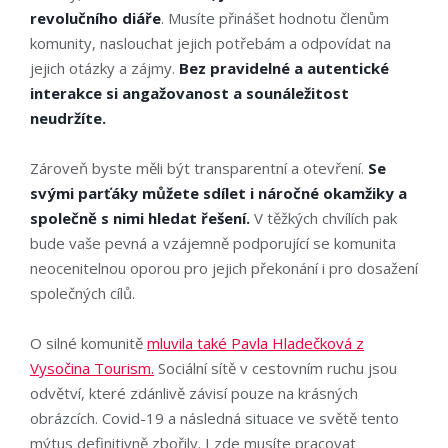
revolučního diáře
. Musíte přinášet hodnotu členům
komunity, naslouchat jejich potřebám a odpovídat na
jejich otázky a zájmy.
Bez pravidelné a autentické
interakce si angažovanost a sounáležitost
neudržíte.
Zároveň byste měli být transparentní a otevření.
Se
svými parťáky můžete sdílet i náročné okamžiky a
společně s nimi hledat řešení.
V těžkých chvílích pak
bude vaše pevná a vzájemně podporující se komunita
neocenitelnou oporou pro jejich překonání i pro dosažení
společných cílů.
O silné komunitě
mluvila také Pavla Hladečková z
Vysočina Tourism.
Sociální sítě v cestovním ruchu jsou
odvětví, které zdánlivě závisí pouze na krásných
obrázcích. Covid-19 a následná situace ve světě tento
mýtus definitivně zbořily. I zde musíte pracovat