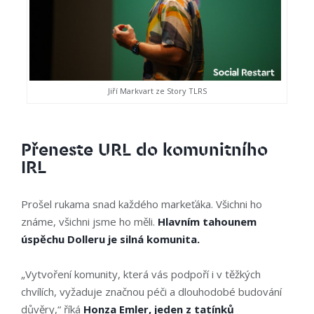
Jiří Markvart ze Story TLRS
Přeneste URL do komunitního
IRL
Prošel rukama snad každého markeťáka. Všichni ho
známe, všichni jsme ho měli.
Hlavním tahounem
úspěchu Dolleru je silná komunita.
„Vytvoření komunity, která vás podpoří i v těžkých
chvílích, vyžaduje značnou péči a dlouhodobé budování
důvěry,“ říká
Honza Emler, jeden z tatínků