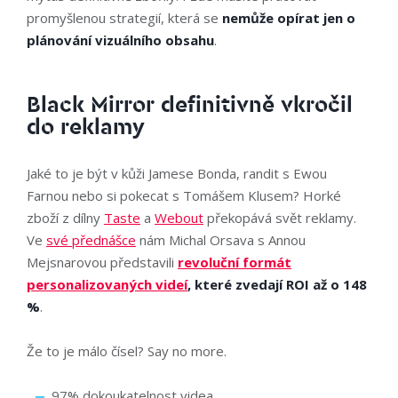
promyšlenou strategií, která se
nemůže opírat jen o
plánování vizuálního obsahu
.
Black Mirror definitivně vkročil
do reklamy
Jaké to je být v kůži Jamese Bonda, randit s Ewou
Farnou nebo si pokecat s Tomášem Klusem? Horké
zboží z dílny
Taste
a
Webout
překopává svět reklamy.
Ve
své přednášce
nám Michal Orsava s Annou
Mejsnarovou představili
revoluční formát
personalizovaných videí
, které zvedají ROI až o 148
%
.
Že to je málo čísel? Say no more.
97% dokoukatelnost videa