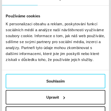
„Dvojnásobný budget se nerovná dvojnásobnému
výkonu,“
zdůrazňoval ve
své přednášce
i
Tomáš
Karásek.
Podle něj je důležité si s klientem nejprve
Používáme cookies
stanovit přesné cíle – zvláště, zda je pro něj důležitější
K personalizaci obsahu a reklam, poskytování funkcí
růst, nebo zisk. Vysvětlil také, jak zvolit správný
sociálních médií a analýze naší návštěvnosti využíváme
výkonnostní kanál a proč nastavovat PNO podle
soubory cookie. Informace o tom, jak náš web používáte,
Facebook Ads Manageru než podle Google Analytics.
sdílíme se svými partnery pro sociální média, inzerci a
analýzy. Partneři tyto údaje mohou zkombinovat s
Pomyslný datový trojúhelník doplnil i
Petr Handlíř,
dalšími informacemi, které jste jim poskytli nebo které
podle kterého algoritmus nepřechytračíme
. Spíše
získali v důsledku toho, že používáte jejich služby.
bychom měli svou energii investovat do správného
nastavení strategie a kvalitních kreativ. Klikání na
reklamu je až pomyslná třešnička na dortu.
Souhlasím
Sáhněte po správném kanálu
Upravit
Jak získávat zákazníky pomocí profilového trychtýře? A