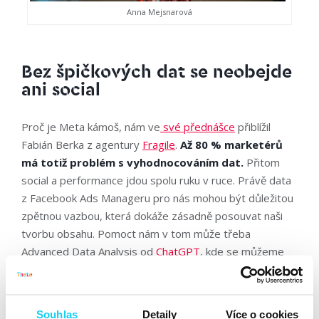
Anna Mejsnarová
Bez špičkových dat se neobejde
ani social
Proč je Meta kámoš, nám ve
své přednášce
přiblížil
Fabián Berka z agentury
Fragile
.
Až 80 % marketérů
má totiž problém s vyhodnocováním dat.
Přitom
social a performance jdou spolu ruku v ruce. Právě data
z Facebook Ads Manageru pro nás mohou být důležitou
zpětnou vazbou, která dokáže zásadně posouvat naši
tvorbu obsahu. Pomoct nám v tom může třeba
Advanced Data Analysis od
ChatGPT
, kde se můžeme
umělé inteligence doptávat, co jednotlivá čísla v
reportu znamenají
.
Souhlas
Detaily
Více o cookies