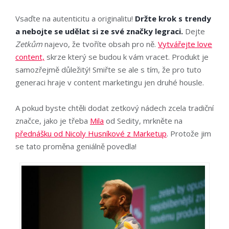
Vsaďte na autenticitu a originalitu!
Držte krok s trendy
a nebojte se udělat si ze své značky legraci.
Dejte
Zetkům
najevo, že tvoříte obsah pro ně.
Vytvářejte love
content,
skrze který se budou k vám vracet. Produkt je
samozřejmě důležitý! Smiřte se ale s tím, že pro tuto
generaci hraje v content marketingu jen druhé housle.
A pokud byste chtěli dodat zetkový nádech zcela tradiční
značce, jako je třeba
Mila
od Sedity, mrkněte na
přednášku od Nicoly Husníkové z Marketup
. Protože jim
se tato proměna geniálně povedla!