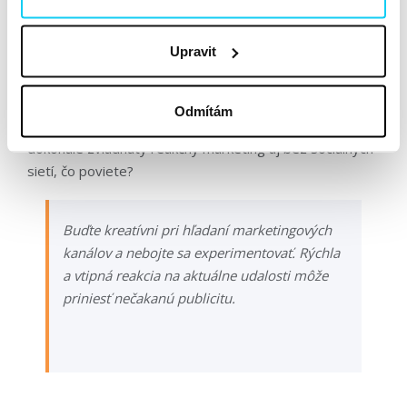
ponožky s vtipnými príbehmi
. Neskôr pohotovo
zareagoval aj na deravé ponožky prezidenta Svetovej
Upravit
banky. Podobné
situácie
využíval ako príklady na
propagáciu svojho podnikania a zdôrazňoval, že aj
významné osobnosti môžu čeliť rovnakým bežným
Odmítám
problémom s ponožkami ako ktokoľvek iný. V tom čase
dokonale zvládnutý reakčný marketing aj bez sociálnych
sietí, čo poviete?
Buďte kreatívni pri hľadaní marketingových
kanálov a nebojte sa experimentovať. Rýchla
a vtipná reakcia na aktuálne udalosti môže
priniesť nečakanú publicitu.