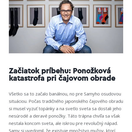
Začiatok príbehu: Ponožková
katastrofa pri čajovom obrade
Všetko sa to začalo banálnou, no pre Samyho osudovou
situáciou. Počas tradičného japonského čajového obradu
si musel vyzuť topánky a na svetlo sveta sa dostali jeho
nesúrodé a deravé ponožky. Táto trápna chvíľa sa však
nestala koncom sveta, ale iskrou pre revolučný nápad.
Samy si uvedomil, že existuje množstvo mužov, ktorí