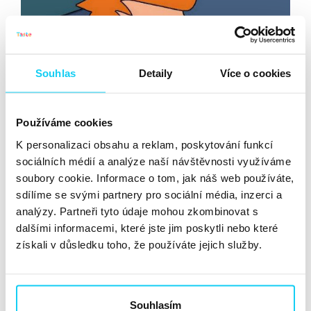
Souhlas
Detaily
Více o cookies
Používáme cookies
K personalizaci obsahu a reklam, poskytování funkcí
sociálních médií a analýze naší návštěvnosti využíváme
soubory cookie. Informace o tom, jak náš web používáte,
sdílíme se svými partnery pro sociální média, inzerci a
analýzy. Partneři tyto údaje mohou zkombinovat s
Netradičné PR a reakčný
dalšími informacemi, které jste jim poskytli nebo které
marketing: Využite nečakané
získali v důsledku toho, že používáte jejich služby.
príležitosti
V čase, keď bol internet v plienkach,
Samy posielal
tlačové správy faxom a novinárom zasielal
Souhlasím