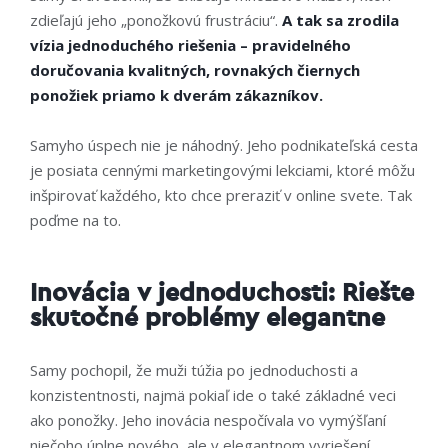
zdieľajú jeho „ponožkovú frustráciu
“
.
A tak sa zrodila
vízia jednoduchého riešenia – pravidelného
doručovania kvalitných, rovnakých čiernych
ponožiek priamo k dverám zákazníkov.
Samyho úspech nie je náhodný. Jeho podnikateľská cesta
je posiata cennými marketingovými lekciami, ktoré môžu
inšpirovať každého, kto chce preraziť v online svete. Tak
poďme na to.
Inovácia v jednoduchosti: Riešte
skutočné problémy elegantne
Samy pochopil, že muži túžia po jednoduchosti a
konzistentnosti, najmä pokiaľ ide o také základné veci
ako ponožky. Jeho inovácia nespočívala vo vymýšľaní
niečoho úplne nového, ale v elegantnom vyriešení