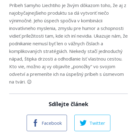
Príbeh Samyho Liechtiho je živým dôkazom toho, že aj z
najobyčajnejšieho produktu sa dá vytvoriť niečo
výnimočné. Jeho úspech spočíva v kombinácii
inovatívneho myslenia, zmyslu pre humor a schopnosti
vidieť príležitosti tam, kde ich iní nevidia. Ukazuje nám, že
podnikanie nemusí byť len o vážnych číslach a
komplikovaných stratégiách. Niekedy stačí jednoduchý
nápad, štipka drzosti a odhodlanie ísť vlastnou cestou.
Kto vie, možno aj vy objavíte „ponožky“ vo svojom
odvetví a premeníte ich na úspešný príbeh s úsmevom
na tvári. 😉
Sdílejte článek
Facebook
Twitter