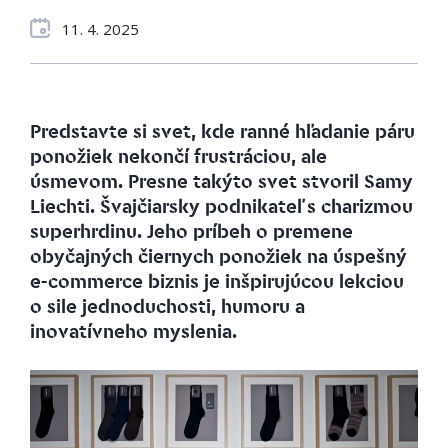
11. 4. 2025
Predstavte si svet, kde ranné hľadanie páru
ponožiek nekončí frustráciou, ale
úsmevom. Presne takýto svet stvoril Samy
Liechti. Švajčiarsky podnikateľ s charizmou
superhrdinu. Jeho príbeh o premene
obyčajných čiernych ponožiek na úspešný
e-commerce biznis je inšpirujúcou lekciou
o sile jednoduchosti, humoru a
inovatívneho myslenia.