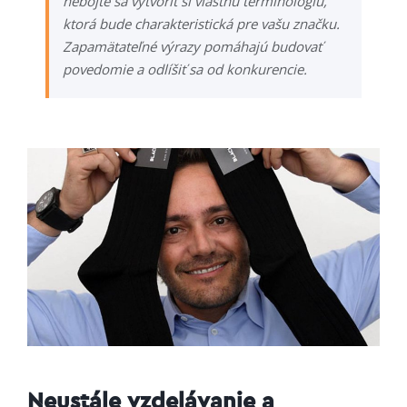
nebojte sa vytvoriť si vlastnú terminológiu,
ktorá bude charakteristická pre vašu značku.
Zapamätateľné výrazy pomáhajú budovať
povedomie a odlíšiť sa od konkurencie.
Neustále vzdelávanie a