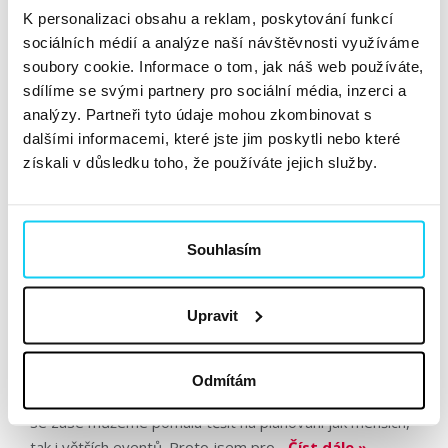
K personalizaci obsahu a reklam, poskytování funkcí
evenťačky Káju Kováčovou z CzechCrunch a Andreu
sociálních médií a analýze naší návštěvnosti využíváme
Vyhnalovou z Taste. Jak Kája, tak Andrea za sebou mají
soubory cookie. Informace o tom, jak náš web používáte,
organizaci větších i menších akcí. Chcete vědět,...
sdílíme se svými partnery pro sociální média, inzerci a
Číst dále »
analýzy. Partneři tyto údaje mohou zkombinovat s
dalšími informacemi, které jste jim poskytli nebo které
získali v důsledku toho, že používáte jejich služby.
Desatero Event Managera
Článek
Veronika Havlíčková
Konference
Souhlasím
24. 6. 2020
Upravit
Eventům nebylo v posledních několika měsících přáno.
Vše se ale pomalu začíná vracet do normálu, tedy
Odmítám
stadia, které panovalo před pandemií. To znamená, že
se zase můžeme pomalu těšit na plánování jak menších,
tak i větších eventů. Proto jsem pro...
Číst dále »