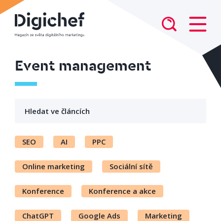
Event management
SEO
AI
PPC
Online marketing
Sociální sítě
Konference
Konference a akce
ChatGPT
Google Ads
Marketing