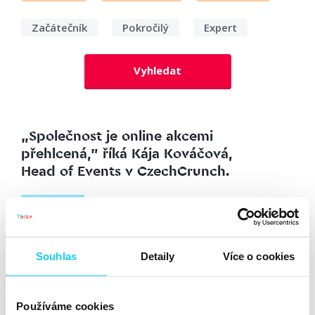
Začátečník
Pokročilý
Expert
Vyhledat
„Společnost je online akcemi
přehlcená,” říká Kája Kováčová,
Head of Events v CzechCrunch.
Duel
Gabriela Kunstová
Marketing
Souhlas
Detaily
Více o cookies
1. 11. 2022
Zajímá vás zákulisí pořádání eventů? Nás také. Do
Používáme cookies
dalšího dílu našeho podcastu jsme si proto pozvali