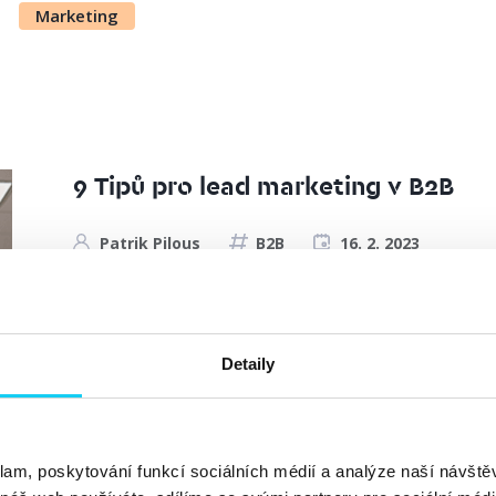
Marketing
9 Tipů pro lead marketing v B2B
Patrik Pilous
B2B
16. 2. 2023
Leady jsou středobodem mnoha business modelů a v B2B
populárnější disciplína, která řeší problematiku genero
několik ověřených tipů, jak posunout váš lead marketing a
Detaily
klam, poskytování funkcí sociálních médií a analýze naší návšt