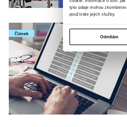
cookie. Informace o tom, jak
tyto údaje mohou zkombinovat
používáte jejich služby.
Článek
Odmítám