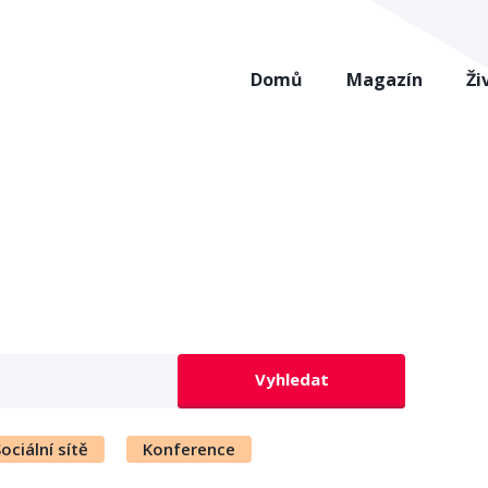
Domů
Magazín
Ži
Vyhledat
ociální sítě
Konference