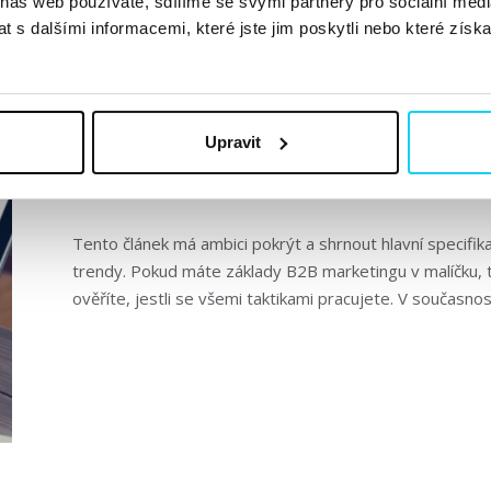
 náš web používáte, sdílíme se svými partnery pro sociální média
 s dalšími informacemi, které jste jim poskytli nebo které získa
B2B marketing: Nejlepší strategie a
trendy #2024
Upravit
Patrik Pilous
B2B
1. 1. 2023
Tento článek má ambici pokrýt a shrnout hlavní specifi
trendy. Pokud máte základy B2B marketingu v malíčku, t
ověříte, jestli se všemi taktikami pracujete. V současnos