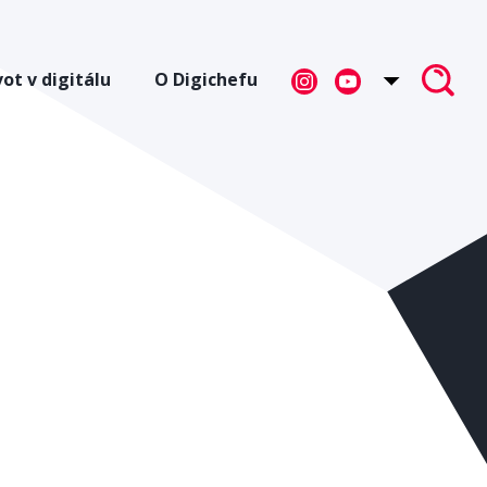
vot v digitálu
O Digichefu