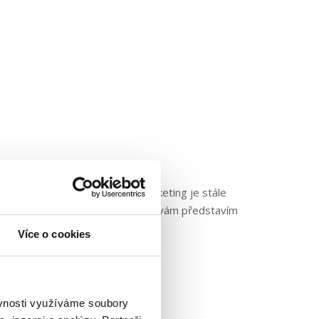
 to platí dvojnásob. Lead marketing je stále
vání a sběru leadů. V tomto článku vám představím
 zvýšit...
Číst dále »
Více o cookies
ěvnosti využíváme soubory