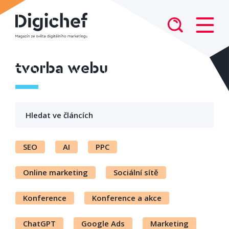
tvorba webu
SEO
AI
PPC
Online marketing
Sociální sítě
Konference
Konference a akce
ChatGPT
Google Ads
Marketing