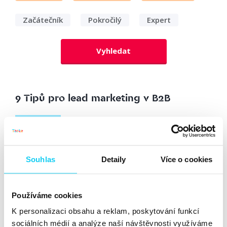
Začátečník
Pokročilý
Expert
Vyhledat
9 Tipů pro lead marketing v B2B
Článek
Patrik Pilous
B2B
16. 2. 2023
Souhlas
Detaily
Více o cookies
Leady jsou středobodem mnoha business modelů a v
B2B to platí dvojnásob. Lead marketing je stále
populárnější disciplína, která řeší problematiku
Používáme cookies
generování a sběru leadů. V tomto článku vám
K personalizaci obsahu a reklam, poskytování funkcí
představím několik ověřených tipů, jak posunout váš
sociálních médií a analýze naší návštěvnosti využíváme
lead marketing a zvýšit...
Číst dále »