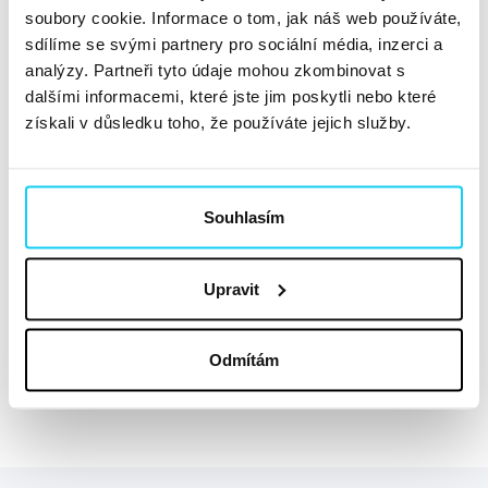
soubory cookie. Informace o tom, jak náš web používáte,
sdílíme se svými partnery pro sociální média, inzerci a
analýzy. Partneři tyto údaje mohou zkombinovat s
Od myšlenky až po spuštění
dalšími informacemi, které jste jim poskytli nebo které
projektu
získali v důsledku toho, že používáte jejich služby.
Zbyněk Římal
Strategie značky
12. 11. 2021
Souhlasím
Zakladatelé České podnikatelské aliance Libor Zinkaizl a
Upravit
Jan Laibl nás oslovili s jejich vizí založit podnikatelský
klub, který svým členům dá mnohem více než jen to, co
většina podnikatelských klubů v ČR nabízí. Ideu měli
Odmítám
jasnou, ale bylo potřeba dodat jí...
Číst dále »