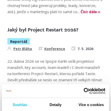
chutnají hned (aka generují prokliky, leady, konverze,
atd.). Jenže v marketingu platí to samé co...
Číst dále »
Jaký byl Project Restart 2026?
Reportáž
Petr Bláha
Konference
7. 5. 2026
22. dubna 2026 se ve Spojce Karlín sešli projektoví
manažeři, key accounti, team leadeři i C-level manažeři
na konferenci Project Restart, kterou pořádá Taste.
Devět přednášek se neslo ve znamení tří velkých témat:
jak v AI éře nezůstat pozadu, jak...
Číst dále »
Jaký byl PPC Restart 2026?
Souhlas
Detaily
Více o cookies