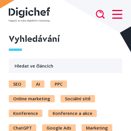
Vyhledávání
SEO
AI
PPC
Online marketing
Sociální sítě
Konference
Konference a akce
ChatGPT
Google Ads
Marketing