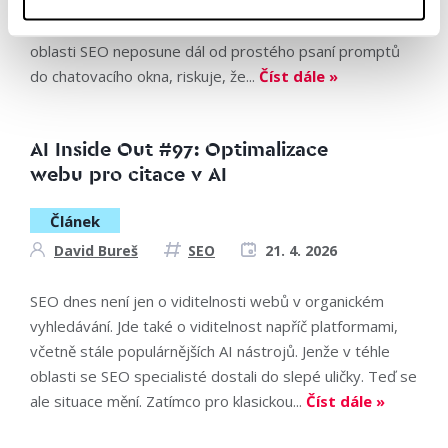
pivem v ruce, uvolněnou náladou a jasnou zprávou, která
by měla rozhýbat každého SEO specialistu. Kdo se v
oblasti SEO neposune dál od prostého psaní promptů
do chatovacího okna, riskuje, že...
Číst dále »
AI Inside Out #97: Optimalizace
webu pro citace v AI
Článek
David Bureš
SEO
21. 4. 2026
SEO dnes není jen o viditelnosti webů v organickém
vyhledávání. Jde také o viditelnost napříč platformami,
včetně stále populárnějších AI nástrojů. Jenže v téhle
oblasti se SEO specialisté dostali do slepé uličky. Teď se
ale situace mění. Zatímco pro klasickou...
Číst dále »