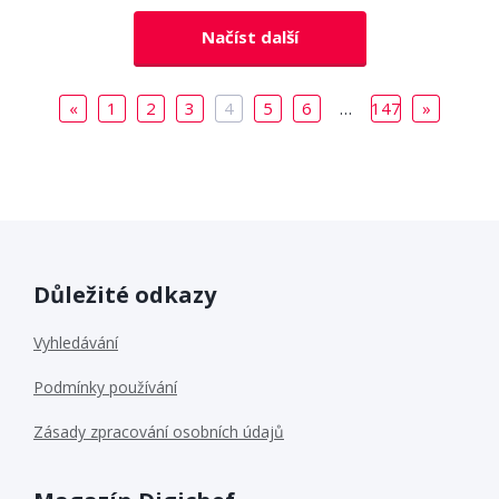
Načíst další
«
1
2
3
4
5
6
…
147
»
Důležité odkazy
Vyhledávání
Podmínky používání
Zásady zpracování osobních údajů