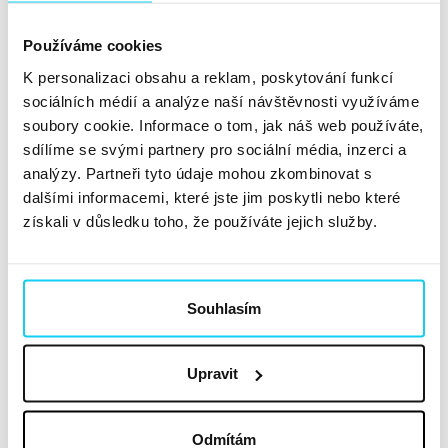
Reportáž
Používáme cookies
Adam Tomášek
PPC
29. 4. 2026
K personalizaci obsahu a reklam, poskytování funkcí
Z PPC specialistů se stávají byznysoví stratégové a
sociálních médií a analýze naší návštěvnosti využíváme
umělá inteligence už není strašákem, ale každodenním
soubory cookie. Informace o tom, jak náš web používáte,
parťákem. Letošní PPC Restart šel hluboko pod povrch
sdílíme se svými partnery pro sociální média, inzerci a
analýzy. Partneři tyto údaje mohou zkombinovat s
reklamních systémů a ukázal, že éra slepého klikání je
dalšími informacemi, které jste jim poskytli nebo které
definitivně pryč. Konference přinesla tvrdá data,
získali v důsledku toho, že používáte jejich služby.
spoustu nečekaných...
Číst dále »
Jaký byl SEO Date #6?
Souhlasím
Reportáž
Lucie Šedivá
SEO
23. 4. 2026
Upravit
Na dubnovém Datu se sešla česká SEO komunita. S
Odmítám