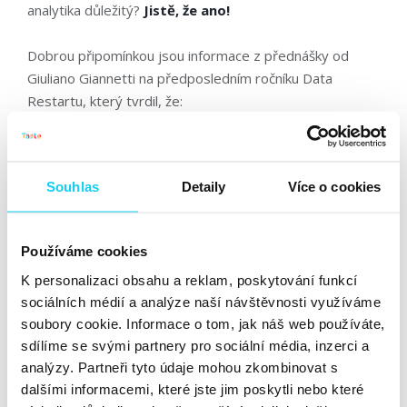
analytika důležitý?
Jistě, že ano!
Dobrou připomínkou jsou informace z přednášky od
Giuliano Giannetti na předposledním ročníku Data
Restartu, který tvrdil, že:
8 %
společností používá
„Big Data“
pouze
3 % firem používá social data
Souhlas
Detaily
Více o cookies
Zároveň zde zopakoval tvrzení, že „
ani firmy často
samy nevědí, co je důležité pro jejich business a že fakta
Používáme cookies
a čísla, která by je měla zajímat, jsou ve skutečnosti
K personalizaci obsahu a reklam, poskytování funkcí
naprosto základní a jednoduchá
“. Více z této přednášky
sociálních médií a analýze naší návštěvnosti využíváme
shrnul
v článku
kolega
Přemysl Horáček
, specialista na
soubory cookie. Informace o tom, jak náš web používáte,
Business Inteligence.
sdílíme se svými partnery pro sociální média, inzerci a
analýzy. Partneři tyto údaje mohou zkombinovat s
dalšími informacemi, které jste jim poskytli nebo které
Jak je na tom SEO?