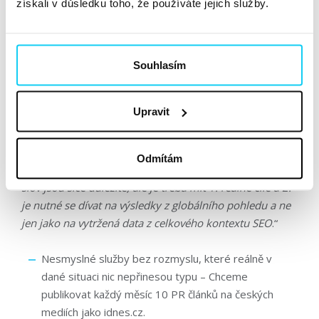
získali v důsledku toho, že používáte jejich služby.
A jaké situace potkávají naše kolegy v SEO
oddělení
, které nejsou úplně šťastné?
Nikol Fialová
,
specialistka na SEO a linkbuilding v Taste komentuje
Souhlasím
příkladem tyto:
Upravit
Nereálné a nesmyslné cíle typu – Chceme být na
první pozici na klíčové slovo „pojištění“.
Odmítám
„
Vždy se snažíme klientům vysvětlit, že pozice klíčových
slov jsou sice důležité, ale je třeba mít 1. reálné cíle a 2.
je nutné se dívat na výsledky z globálního pohledu a ne
jen jako na vytržená data z celkového kontextu SEO
.“
Nesmyslné služby bez rozmyslu, které reálně v
dané situaci nic nepřinesou typu – Chceme
publikovat každý měsíc 10 PR článků na českých
mediích jako idnes.cz.