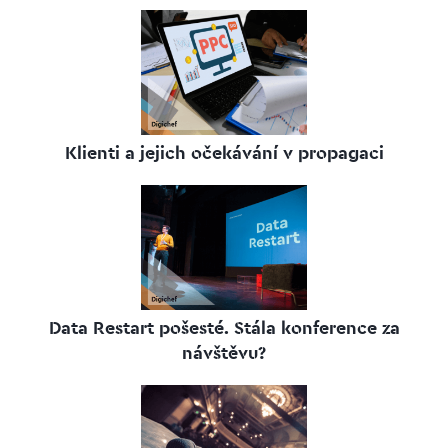
Klienti a jejich očekávání v propagaci
Data Restart pošesté. Stála konference za
návštěvu?