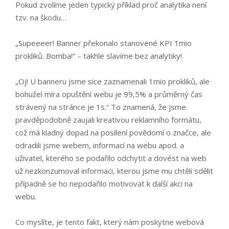
Pokud zvolíme jeden typický příklad proč analytika není
tzv. na škodu…
„Supeeeer! Banner překonalo stanovené KPI 1mio
prokliků. Bomba!“ – takhle slavíme bez analytiky!
„Oj! U banneru jsme sice zaznamenali 1mio prokliků, ale
bohužel míra opuštění webu je 99,5% a průměrný čas
strávený na stránce je 1s.“ To znamená, že jsme
pravděpodobně zaujali kreativou reklamního formátu,
což má kladný dopad na posílení povědomí o značce, ale
odradili jsme webem, informací na webu apod. a
uživatel, kterého se podařilo odchytit a dovést na web
už nezkonzumoval informaci, kterou jsme mu chtěli sdělit
případně se ho nepodařilo motivovat k další akci na
webu.
Co myslíte, je tento fakt, který nám poskytne webová