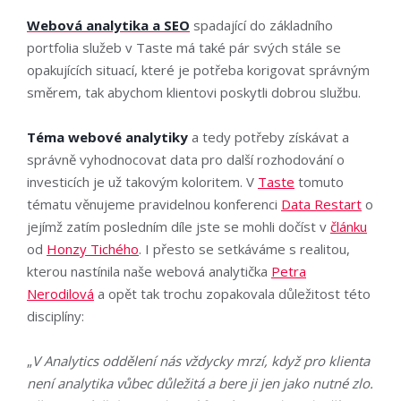
Webová analytika a SEO
spadající do základního
portfolia služeb v Taste má také pár svých stále se
opakujících situací, které je potřeba korigovat správným
směrem, tak abychom klientovi poskytli dobrou službu.
Téma webové analytiky
a tedy potřeby získávat a
správně vyhodnocovat data pro další rozhodování o
investicích je už takovým koloritem. V
Taste
tomuto
tématu věnujeme pravidelnou konferenci
Data Restart
o
jejímž zatím posledním díle jste se mohli dočíst v
článku
od
Honzy Tichého
. I přesto se setkáváme s realitou,
kterou nastínila naše webová analytička
Petra
Nerodilová
a opět tak trochu zopakovala důležitost této
disciplíny:
„
V Analytics oddělení nás vždycky mrzí, když pro klienta
není analytika vůbec důležitá a bere ji jen jako nutné zlo.