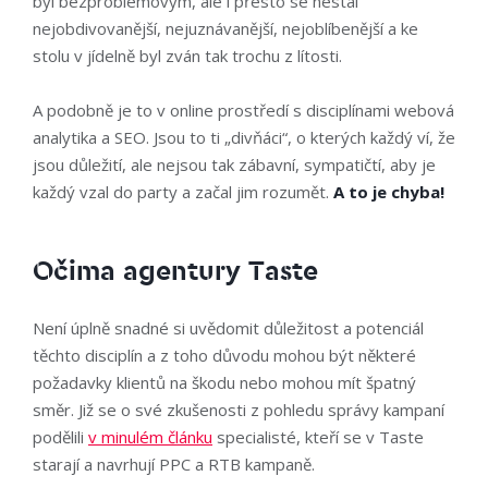
byl bezproblémovým, ale i přesto se nestal
nejobdivovanější, nejuznávanější, nejoblíbenější a ke
stolu v jídelně byl zván tak trochu z lítosti.
A podobně je to v online prostředí s disciplínami webová
analytika a SEO. Jsou to ti „divňáci“, o kterých každý ví, že
jsou důležití, ale nejsou tak zábavní, sympatičtí, aby je
každý vzal do party a začal jim rozumět.
A to je chyba!
Očima agentury Taste
Není úplně snadné si uvědomit důležitost a potenciál
těchto disciplín a z toho důvodu mohou být některé
požadavky klientů na škodu nebo mohou mít špatný
směr. Již se o své zkušenosti z pohledu správy kampaní
podělili
v minulém článku
specialisté, kteří se v Taste
starají a navrhují PPC a RTB kampaně.