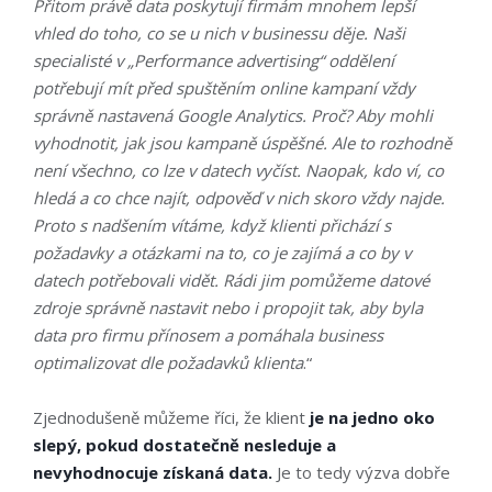
Přitom právě data poskytují firmám mnohem lepší
vhled do toho, co se u nich v businessu děje. Naši
specialisté v „Performance advertising“ oddělení
potřebují mít před spuštěním online kampaní vždy
správně nastavená Google Analytics. Proč? Aby mohli
vyhodnotit, jak jsou kampaně úspěšné. Ale to rozhodně
není všechno, co lze v datech vyčíst. Naopak, kdo ví, co
hledá a co chce najít, odpověď v nich skoro vždy najde.
Proto s nadšením vítáme, když klienti přichází s
požadavky a otázkami na to, co je zajímá a co by v
datech potřebovali vidět. Rádi jim pomůžeme datové
zdroje správně nastavit nebo i propojit tak, aby byla
data pro firmu přínosem a pomáhala business
optimalizovat dle požadavků klienta
.“
Zjednodušeně můžeme říci, že klient
je na jedno oko
slepý, pokud dostatečně nesleduje a
nevyhodnocuje získaná data.
Je to tedy výzva dobře