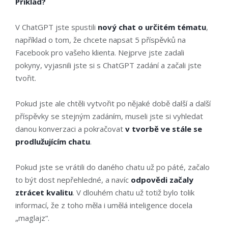
Příklad?
V ChatGPT jste spustili
nový chat o určitém tématu
,
například o tom, že chcete napsat 5 příspěvků na
Facebook pro vašeho klienta. Nejprve jste zadali
pokyny, vyjasnili jste si s ChatGPT zadání a začali jste
tvořit.
Pokud jste ale chtěli vytvořit po nějaké době další a další
příspěvky se stejným zadáním, museli jste si vyhledat
danou konverzaci a pokračovat
v tvorbě ve stále se
prodlužujícím chatu
.
Pokud jste se vrátili do daného chatu už po páté, začalo
to být dost nepřehledné, a navíc
odpovědi začaly
ztrácet kvalitu
. V dlouhém chatu už totiž bylo tolik
informací, že z toho měla i umělá inteligence docela
„maglajz“.