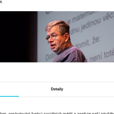
t
.
Detaily
klam, poskytování funkcí sociálních médií a analýze naší návšt