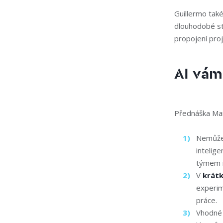
Guillermo také
dlouhodobé st
propojení pro
AI vám
Přednáška Mar
Nemůže
intelige
týmem r
V
krátk
experim
práce.
Vhodné 