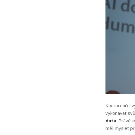
Konkurenční v
vykonávat svůj
data
.
Právě ko
měli myslet pr