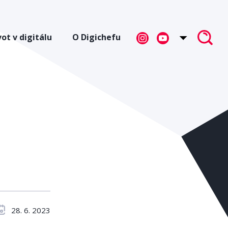
vot v digitálu
O Digichefu
28. 6. 2023