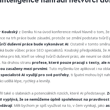
inteligence nahradí netvůrčí du
r Koubský
z Deníku N na úvod konference mluvil hlavně o tom, ž
nce na trh práce bude zásadní, protože se změní podstata tvůrčí 
ůrčí duševní práce bude vykonávat AI
. Ostatně v tomto směru
jaká bude vůbec práce SEO specialistů. Koubský předpokládá, že 
na pro lidi, kteří se věnují tvůrčí duševní práci, ale neumí se do
. Na druhou stranu
profese, které pouze pracují s texty, ale 
dou zasaženy mezi prvními
. Tuto myšlenku lze aplikovat i na obl
 specialisté AI využijí pro své potřeby
, ti špatní mohou být nah
áci udělá lépe, rychleji a levněji.
l také o slabinách a potenciálních rizicích, které AI představuje.
Z
 vyplývá, že se nemůžeme úplně spolehnout na pravdivost 
dávají
. Měli bychom je spíš využívat na to, v čem vynikají,
jako
as