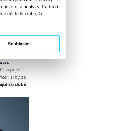
, inzerci a analýzy. Partneři
li v důsledku toho, že
aruby
ntaci AI
Souhlasím
stínil roli
AI
víc prostoru
ci s
tší zapojení
ficer
. Ti by se
jbližší době