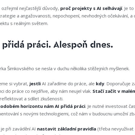
 ozřejmil nejčastější důvody,
proč projekty s AI selhávají
. Je to
rategie a angažovanosti, nepochopení, nevhodných očekávání, a c
jektu s reálným světem.
 přidá práci. Alespoň dnes.
ka Šimkovského se nesla v duchu několika stěžejních myšlenek.
me si vybrat,
jestli
AI zařadíme do práce, ale
kdy
. Doporučuje z
nci do práce co nejdříve, aby nám neujel vlak.
Stačí začít v malé
eflektovat a sdílet zkušenosti.
odobém horizontu nám AI přidá práci
. Je nutné investovat ča
entování s novými technologiemi, což nám v budoucnu umožní zbav
je při zavádění AI
nastavit základní pravidla
(třeba nevyužívat c