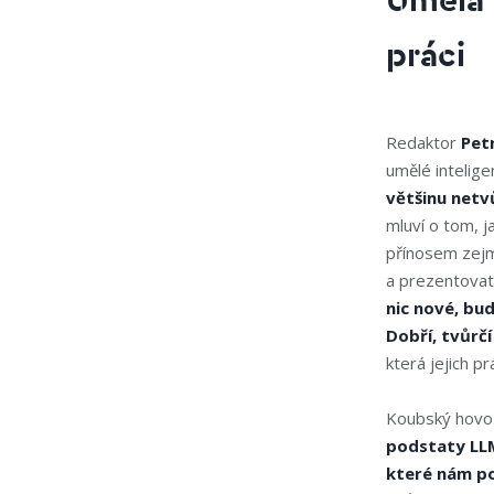
Umělá 
práci
Redaktor
Pet
umělé intelige
většinu netv
mluví o tom, 
přínosem zejmé
a prezentovat
nic nové, bu
Dobří, tvůrčí
která jejich pr
Koubský hovoři
podstaty LLM
které nám po