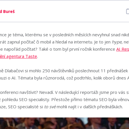
d Bureš
nce je téma, kterému se v posledních měsících nevyhnul snad nik
rát zapnul počítač či mobil a hledal na internetu. Je to jen
hype
, n
e napořád počítat? Také o tom byl první ročník konference
AI Res
ální agentura Taste
.
ně Dlabačovi si mohlo 250 návštěvníků poslechnout 11 přednášek 
uzi o AI. Témata byla různorodá, což podtrhlo, kolik oborů dnes A
onferenci navštívit? Nevadí. V následující reportáži jsme pro vás s
 z pohledu SEO specialisty. Přestože přímo tématu SEO byla věno
ze, SEO specialisté si
to své
mohli najít i v dalších přednáškách.