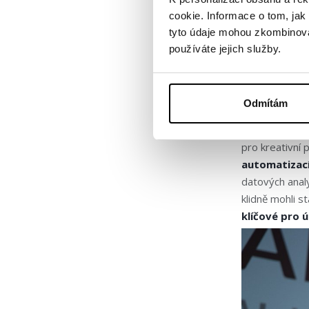
cookie. Informace o tom, jak
tyto údaje mohou zkombinovat
Umělá 
používáte jejich služby.
Expert na uměl
Odmítám
nástrojů ve fi
jako
kopilota
pro kreativní p
automatizací
datových analy
klidně mohli s
klíčové pro 