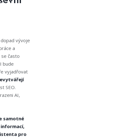
ševní
e dopad vývoje
práce a
 se často
AI bude
bře vyjadřovat
nevytvářejí
ast SEO.
razeni AI,
e samotné
informací,
istenta pro