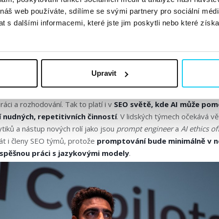
 náš web používáte, sdílíme se svými partnery pro sociální média
 s dalšími informacemi, které jste jim poskytli nebo které získa
inteligence mění společnosti n
ou inteligenci
Guillermo Alda
představil framework pro impleme
Upravit
rmách a reálné příklady úspěšných projektů v různých odvětvích. Na
, který odvádí těžkou a špinavou práci, díky čemuž lidem zůstává 
ráci a rozhodování. Tak to platí i v
SEO světě, kde AI může pomo
 nudných, repetitivních činností
. V lidských týmech očekává vě
tiků a nástup nových rolí jako jsou
prompt engineer
a
AI ethics of
tát i členy SEO týmů, protože
promptování bude minimálně v ne
úspěšnou práci s jazykovými modely
.