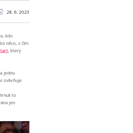
28. 6. 2023
do, kdo
ebo něco, s čím
tart
, který
a jednu
I ovlivňuje.
hrnuli to
vána jen