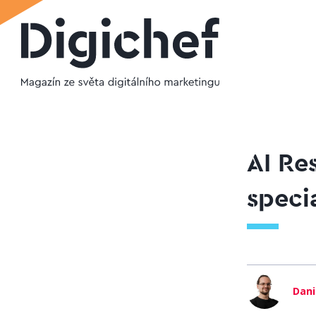
AI Re
specia
Dani