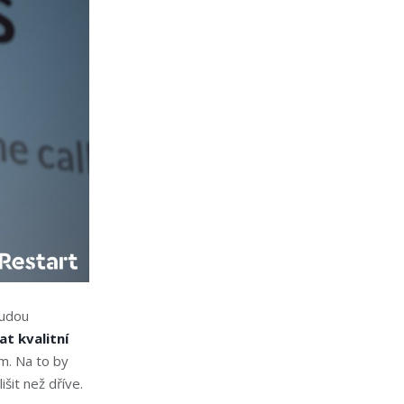
budou
vat
kvalitní
em. Na to by
šit než dříve.