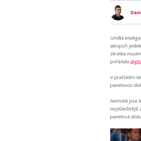
Davi
Umělá intelige
alespoň jedink
zkrátka musím
pořádala
digit
V pražském ki
panelovou disk
Nemohli jste k
nejdůležitější
panelová disku