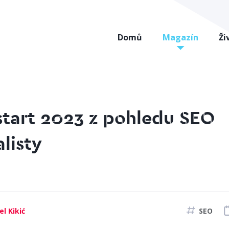
Domů
Magazín
Ži
start 2023 z pohledu SEO
listy
el Kikić
SEO