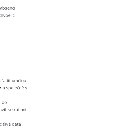
absencí
hybějící
ařadit umělou
m
a společně s
s do
it se rutinní
itlivá data