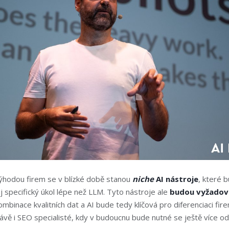
ýhodou firem se v blízké době stanou
niche
AI nástroje
, které 
 specifický úkol lépe než LLM. Tyto nástroje ale
budou vyžado
mbinace kvalitních dat a AI bude tedy klíčová pro diferenciaci fir
ávě i SEO specialisté, kdy v budoucnu bude nutné se ještě více odli