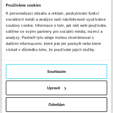
Používáme cookies
hlavním tématem červnové epizody SEO podcastu stalo
právě AI Overviews. O tématu generovaných odpovědí
K personalizaci obsahu a reklam, poskytování funkcí
pomocí AI...
Číst dále »
sociálních médií a analýze naší návštěvnosti využíváme
soubory cookie. Informace o tom, jak náš web používáte,
sdílíme se svými partnery pro sociální média, inzerci a
Nálož SEO novinek #květen25
analýzy. Partneři tyto údaje mohou zkombinovat s
dalšími informacemi, které jste jim poskytli nebo které
Podcast
získali v důsledku toho, že používáte jejich služby.
David Bureš
,
Oleksandr Dzjula
SEO
14. 5. 2025
Souhlasím
Je tu květen, nedávno proběhly Velikonoce i oblíbené
státní svátky. Svět SEO se ale pořád rychle točí a
Upravit
novinek je spousta. Ty nejdůležitější za poslední týdny
shrnuli v květnové epizodě novinkového SEO podcastu
Odmítám
specialisté David Bureš a Oleksandr Dzjula. Kluci shrnuli...