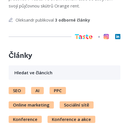
svojí půjčovnou skútrů Orange rent.
Oleksandr publikoval
3 odborné články
Články
SEO
AI
PPC
Online marketing
Sociální sítě
Konference
Konference a akce