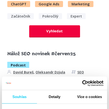
ChatGPT
Google Ads
Marketing
Začátečník
Pokročilý
Expert
Vyhledat
Nálož SEO novinek #červen25
Podcast
David Bureš
,
Oleksandr Dzjula
SEO
18. 6. 2025
Česká SEO komunita v posledních týdnech nežije ničím
Souhlas
Detaily
Více o cookies
jiným než tématem AI Overviews, respektive jejich
spuštěním v českém a slovenském prostředí. I proto se