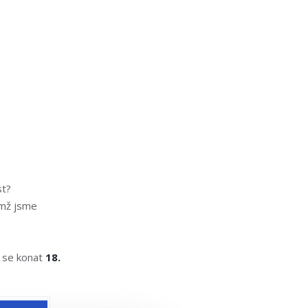
st?
ěmž jsme
 se konat
18.