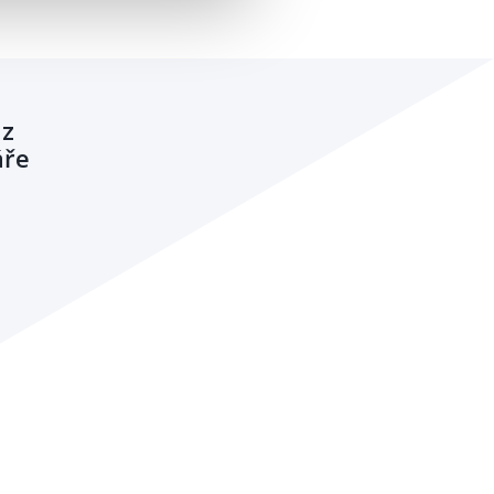
 z
áře