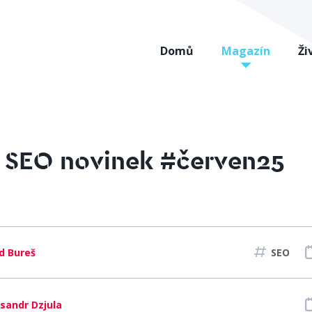
Domů
Magazín
Ži
 SEO novinek #červen25
d Bureš
SEO
sandr Dzjula