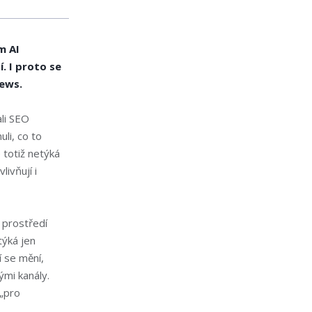
m AI
. I proto se
ews.
li SEO
li, co to
 totiž netýká
ivňují i
m prostředí
týká jen
í se mění,
ými kanály.
 „pro