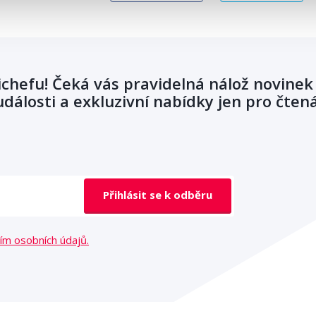
ichefu! Čeká vás pravidelná nálož novinek
dálosti a exkluzivní nabídky jen pro čten
Přihlásit se k odběru
ím osobních údajů.