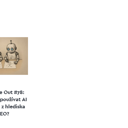
de Out #78:
používat AI
 z hlediska
SEO?