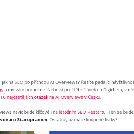
, jak na SEO po příchodu AI Overviews? Řešíte padající návštěvno
ás
a my vám poradíme. Nebo si přečtěte článek na Digichefu, v n
a
10 nejčastějších otázek na AI Overviews v Česku
.
iews navíc bude klíčové i na
letošním SEO Restartu
. Ten se bude
Pivovaru Staropramen
. Ostatně, už máte koupené lístky?