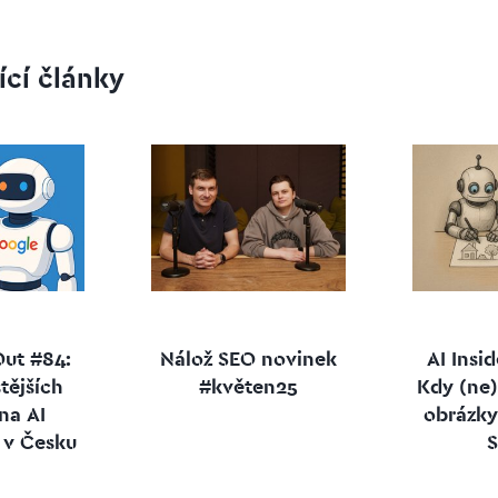
ící články
Out #84:
Nálož SEO novinek
AI Insi
tějších
#květen25
Kdy (ne)
na AI
obrázky
 v Česku