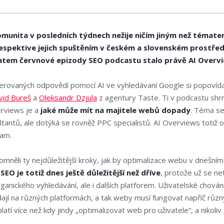
munita v posledních týdnech nežije ničím jiným než témate
espektive jejich spuštěním v českém a slovenském prostředí
tem červnové epizody SEO podcastu stalo právě AI Overvi
rovaných odpovědí pomocí AI ve vyhledávaní Google si popovída
vid Bureš
a
Oleksandr Dzjula
z agentury Taste. Ti v podcastu shrnu
erviews je a
jaké může mít na majitele webů dopady
. Téma se
tantů, ale dotýká se rovněž PPC specialistů. AI Overviews totiž ovl
lam.
pomněli ty nejdůležitější kroky, jak by optimalizace webu v dnešní
.
SEO je totiž dnes ještě důležitější než dříve
, protože už se ne
rganického vyhledávání, ale i dalších platforem. Uživatelské chován
ají na různých platformách, a tak weby musí fungovat napříč různ
latí více než kdy jindy „optimalizovat web pro uživatele“, a nikoliv