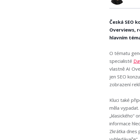
Česká SEO ko
Overviews, r
hlavním téma
O tématu gene
specialisté
Da
vlastně AI Ov
jen SEO konzul
zobrazení rek
Kluci také při
měla vypadat
„klasického“ o
informace hled
Zkrátka dnes p
vyhledávače“.