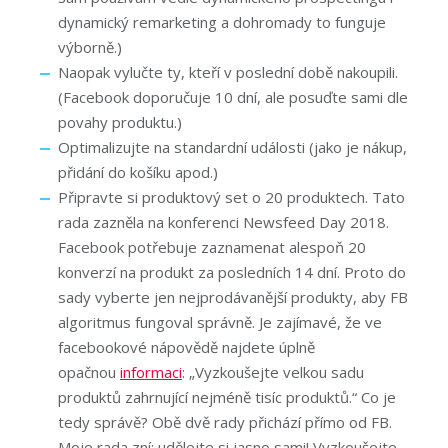
dynamický remarketing a dohromady to funguje
výborně.)
Naopak vylučte ty, kteří v poslední době nakoupili.
(Facebook doporučuje 10 dní, ale posuďte sami dle
povahy produktu.)
Optimalizujte na standardní události (jako je nákup,
přidání do košíku apod.)
Připravte si produktový set o 20 produktech. Tato
rada zazněla na konferenci Newsfeed Day 2018.
Facebook potřebuje zaznamenat alespoň 20
konverzí na produkt za posledních 14 dní. Proto do
sady vyberte jen nejprodávanější produkty, aby FB
algoritmus fungoval správně. Je zajímavé, že ve
facebookové nápovědě najdete úplně
opačnou
informaci
: „Vyzkoušejte velkou sadu
produktů zahrnující nejméně tisíc produktů.“ Co je
tedy správě? Obě dvě rady přichází přímo od FB.
Moje rada zní: udělejte si jasno sami! Vyzkoušejte