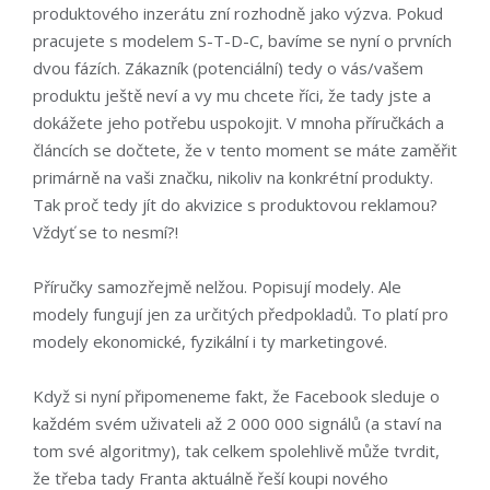
produktového inzerátu zní rozhodně jako výzva. Pokud
pracujete s modelem S-T-D-C, bavíme se nyní o prvních
dvou fázích. Zákazník (potenciální) tedy o vás/vašem
produktu ještě neví a vy mu chcete říci, že tady jste a
dokážete jeho potřebu uspokojit. V mnoha příručkách a
článcích se dočtete, že v tento moment se máte zaměřit
primárně na vaši značku, nikoliv na konkrétní produkty.
Tak proč tedy jít do akvizice s produktovou reklamou?
Vždyť se to nesmí?!
Příručky samozřejmě nelžou. Popisují modely. Ale
modely fungují jen za určitých předpokladů. To platí pro
modely ekonomické, fyzikální i ty marketingové.
Když si nyní připomeneme fakt, že Facebook sleduje o
každém svém uživateli až 2 000 000 signálů (a staví na
tom své algoritmy), tak celkem spolehlivě může tvrdit,
že třeba tady Franta aktuálně řeší koupi nového