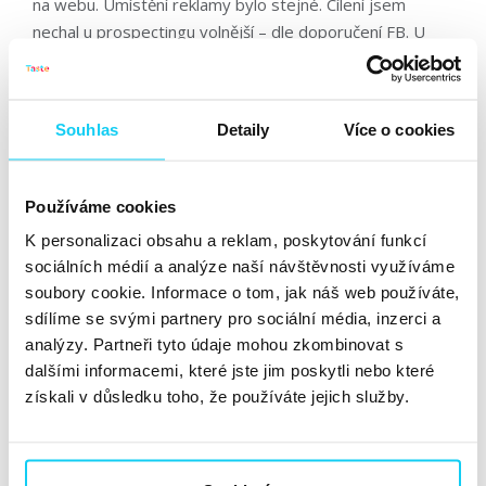
na webu. Umístění reklamy bylo stejné. Cílení jsem
nechal u prospectingu volnější – dle doporučení FB. U
konverzních kampaní šlo nejčastěji o cílení demografické,
zájmové a lookalike dle návštěv a nákupů. Níže
odkrývám čísla.
Souhlas
Detaily
Více o cookies
Používáme cookies
K personalizaci obsahu a reklam, poskytování funkcí
sociálních médií a analýze naší návštěvnosti využíváme
Ukazuji čísla za celkové období, kdy prospecting běžel
soubory cookie. Informace o tom, jak náš web používáte,
déle. Proto je celková investice do DABA zhruba 4×
sdílíme se svými partnery pro sociální média, inzerci a
vyšší. Nicméně tempo (průměrná denní útrata) bylo
analýzy. Partneři tyto údaje mohou zkombinovat s
velmi podobné. Ale dívejme se především na poměrové
dalšími informacemi, které jste jim poskytli nebo které
ukazatele. Pomocí dynamického prospectingu jsme
získali v důsledku toho, že používáte jejich služby.
získávali téměř
2× levnější návštěvy
na webu. Míra
prokliku byla také o něco zajímavější a i CPM vycházelo
podstatně lépe u prospectingu – téměř o 40 %.