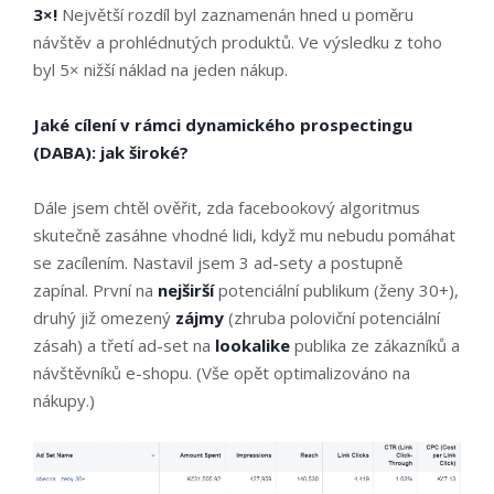
3×!
Největší rozdíl byl zaznamenán hned u poměru
návštěv a prohlédnutých produktů. Ve výsledku z toho
byl 5× nižší náklad na jeden nákup.
Jaké cílení v rámci dynamického prospectingu
(DABA): jak široké?
Dále jsem chtěl ověřit, zda facebookový algoritmus
skutečně zasáhne vhodné lidi, když mu nebudu pomáhat
se zacílením. Nastavil jsem 3 ad-sety a postupně
zapínal. První na
nejširší
potenciální publikum (ženy 30+),
druhý již omezený
zájmy
(zhruba poloviční potenciální
zásah) a třetí ad-set na
lookalike
publika ze zákazníků a
návštěvníků e-shopu. (Vše opět optimalizováno na
nákupy.)