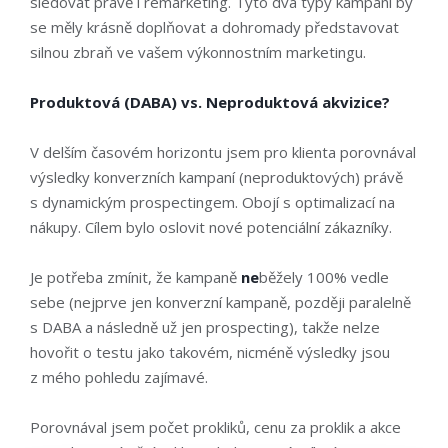
sledovat právě i remarketing. Tyto dva typy kampaní by
se měly krásně doplňovat a dohromady představovat
silnou zbraň ve vašem výkonnostním marketingu.
Produktová (DABA) vs. Neproduktová akvizice?
V delším časovém horizontu jsem pro klienta porovnával
výsledky konverzních kampaní (neproduktových) právě
s dynamickým prospectingem. Obojí s optimalizací na
nákupy. Cílem bylo oslovit nové potenciální zákazníky.
Je potřeba zmínit, že kampaně
ne
běžely 100% vedle
sebe (nejprve jen konverzní kampaně, později paralelně
s DABA a následně už jen prospecting), takže nelze
hovořit o testu jako takovém, nicméně výsledky jsou
z mého pohledu zajímavé.
Porovnával jsem počet prokliků, cenu za proklik a akce