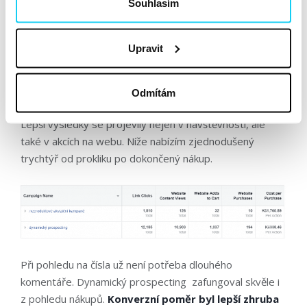
Souhlasím
Samozřejmě bylo mnoho cest, jak neproduktové
kampaně vylepšovat. Dalo se hrát s kreativou, zacílením,
Upravit
další optimalizací dle umístění a tak dále. Ale dynamický
prospecting nabídnul lepší výsledky hned od začátku, s
mnohem menším úsilím. A to mě hodně bavilo.
Odmítám
Lepší výsledky se projevily nejen v návštěvnosti, ale
také v akcích na webu. Níže nabízím zjednodušený
trychtýř od prokliku po dokončený nákup.
Při pohledu na čísla už není potřeba dlouhého
komentáře. Dynamický prospecting zafungoval skvěle i
z pohledu nákupů.
Konverzní poměr byl lepší zhruba