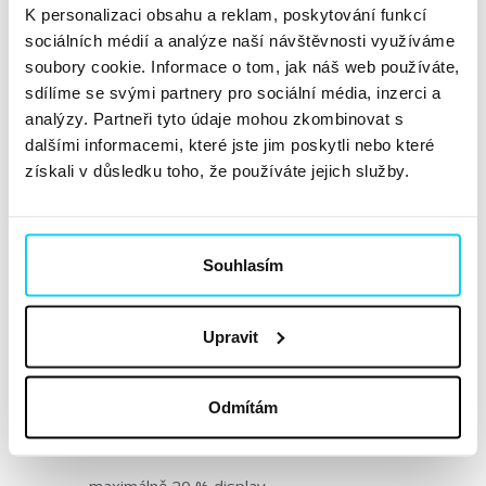
K personalizaci obsahu a reklam, poskytování funkcí
sociálních médií a analýze naší návštěvnosti využíváme
soubory cookie. Informace o tom, jak náš web používáte,
sdílíme se svými partnery pro sociální média, inzerci a
Věkové rozdělení uživatelů na Spotify v ČR 2023
analýzy. Partneři tyto údaje mohou zkombinovat s
dalšími informacemi, které jste jim poskytli nebo které
získali v důsledku toho, že používáte jejich služby.
Správný mix na Spotify
Obecně platí, čím více formátů, tím lepší brand outcome.
Souhlasím
V Spotify každý rok analyzují kampaně z předešlého
roku, aby
identifikovaly ideální channel mix
.
Upravit
Nejlepší
výsledky pro brandové kampaně od Q1
2018 do Q1 2023
dosáhly značky, které obsahovaly:
Odmítám
– alespoň 70 % audio