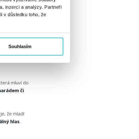
, inzerci a analýzy. Partneři
li v důsledku toho, že
ýkyv. Včasné
ku
, která chce
Souhlasím
která mluví do
marádem či
e, že mladí
álný hlas
.