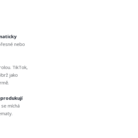
maticky
epřesné nebo
olou. TikTok,
ýbrž jako
ormě.
produkují
e se míchá
ématy.