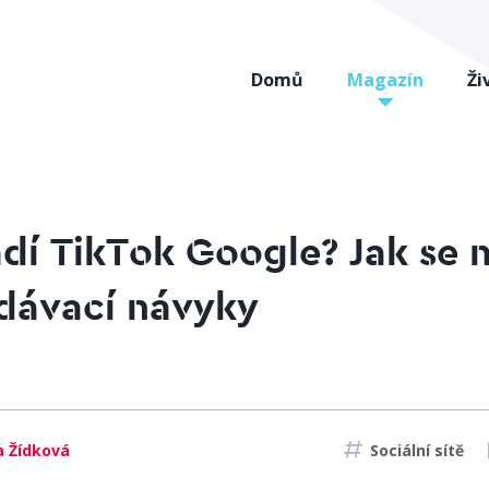
Domů
Magazín
Ži
dí TikTok Google? Jak se 
dávací návyky
 Žídková
Sociální sítě