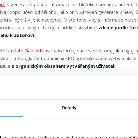
orů
s generací Z působí informace na TikToku osobněji a autentičtěj
ávají doporučení od někoho „jako oni“. Zároveň generace Z nevyrů
ficitu, nýbrž v jeho nadbytku. Místo toho, aby si informace museli
ročítat se dlouhými texty, mladí lidé si vybírají
zdroje podle for
ahu k autorovi
.
ketérka
Kate Garland
navíc upozorňuje na rozdíl v tom, jak fungují a
sledcích Googlu často dominují SEO optimalizované weby a place
racuje
s organickým obsahem vytvářeným uživateli
.
 gen Z, která
ztratila důvěru
v tradiční reklamu a raději hledá přím
ledu a vizuální vyprávění. Nepleťme si ale důvěru se spolehlivostí
ční reklamu ztratila, stále ale považuje Google za
spolehlivější z
Detaily
y může být toto chování důležitým indikátorem. I když většina stud
vyhledávacího chování se na našem lokálním trhu časem také pro
5 ukazují, jak počet dospělých uživatelů TikToku
v Česku vzrost
klam, poskytování funkcí sociálních médií a analýze naší návšt