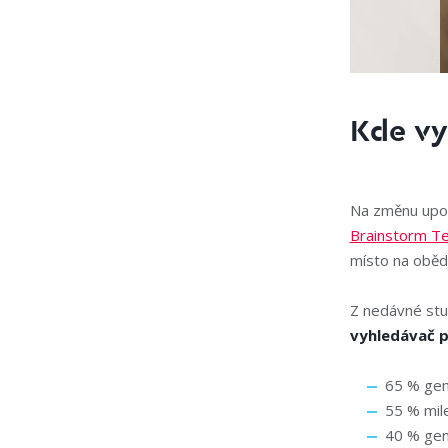
Kde vy
Na změnu upoz
Brainstorm Te
místo na oběd
Z nedávné st
vyhledávač p
65 % gen
55 % mile
40 % gen