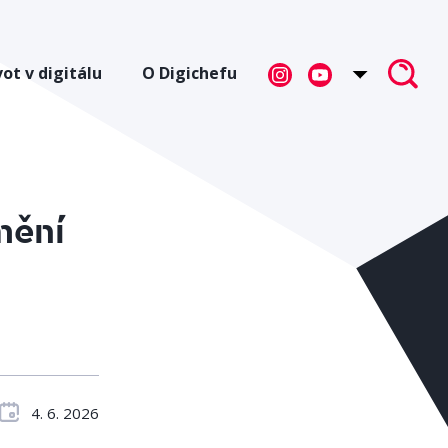
vot v digitálu
O Digichefu
mění
4. 6. 2026