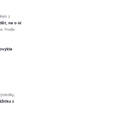
dním z
dět, ne o ní
te. Podle
bvykle
ýsledky,
ážitku z