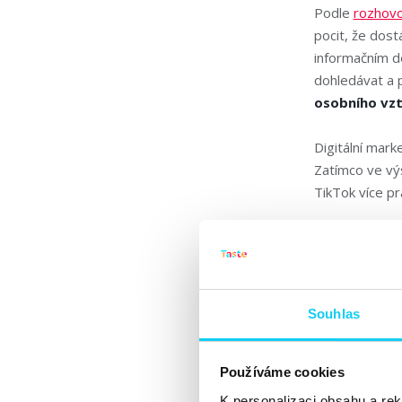
Podle
rozhov
pocit, že dost
informačním de
dohledávat a p
osobního vzt
Digitální mar
Zatímco ve vý
TikTok více p
To preferuje i
různé úhly poh
důvěru v tradi
informací
.
Souhlas
Pro české firm
USA, proměna 
Používáme cookies
konce roku 202
K personalizaci obsahu a re