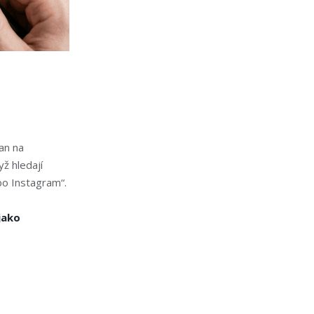
an na
yž hledají
o Instagram“.
jako