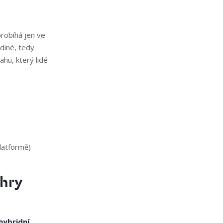
robíhá jen ve
ediné, tedy
ahu, který lidé
latformě)
 hry
hybridní