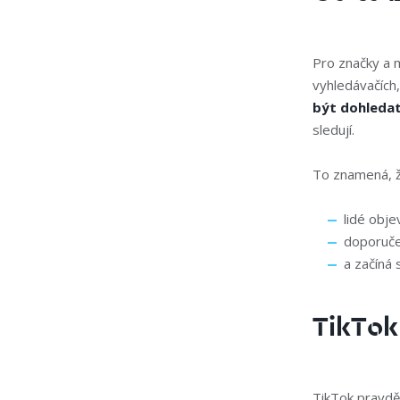
Pro značky a 
vyhledávačích,
být dohledat
sledují.
To znamená, ž
lidé obje
doporučen
a začíná 
TikTok
TikTok pravdě