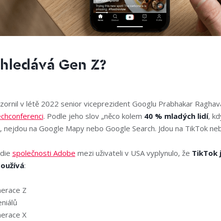
hledává Gen Z?
ornil v létě 2022 senior viceprezident Googlu Prabhakar Raghav
chconferenci
. Podle jeho slov „něco kolem
40 % mladých lidí
, kd
, nejdou na Google Mapy nebo Google Search. Jdou na TikTok neb
udie
společnosti Adobe
mezi uživateli v USA vyplynulo, že
TikTok 
oužívá
:
erace Z
niálů
erace X