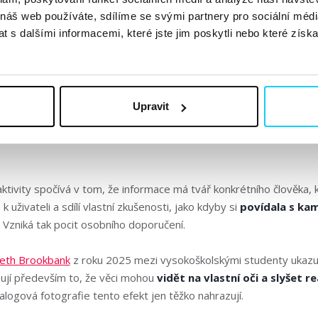
%
.
 náš web používáte, sdílíme se svými partnery pro sociální média
 s dalšími informacemi, které jste jim poskytli nebo které získa
azuje, že přesun k vizuálnímu vyhledávání není jen krátkodobý v
ndu se tak stává jistou
konkurenční výhodou pro každou znač
tní a být dohledatelná tam, kde se tito lidé skutečně pohybují.
Upravit
itucí k lidem
aktivity spočívá v tom, že informace má tvář konkrétního člověka, 
 uživateli a sdílí vlastní zkušenosti, jako kdyby si
povídala s ka
. Vzniká tak pocit osobního doporučení.
beth Brookbank
z roku 2025 mezi vysokoškolskými studenty ukazuj
ňují především to, že věci mohou
vidět na vlastní oči a slyšet re
logová fotografie tento efekt jen těžko nahrazují.