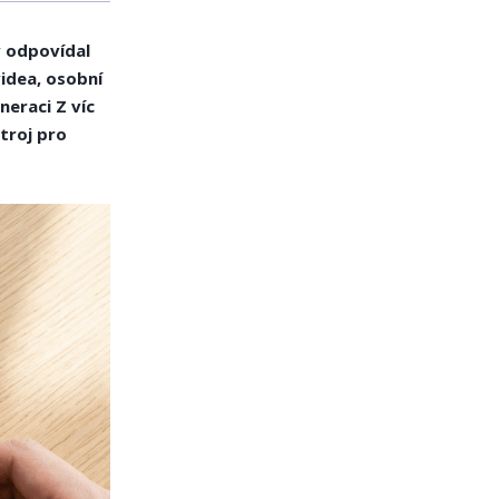
v odpovídal
videa, osobní
neraci Z víc
troj pro