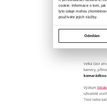
necelých 10 
cookie. Informace o tom, jak
tyto údaje mohou zkombinovat
Tento růst dok
používáte jejich služby.
pochopení tre
zůstat relevan
Odmítám
Od inst
Velká část atr
kamery, přímo k
kamarádkou
Výzkum
Eliza
uživatelé oce
Text nebo kata