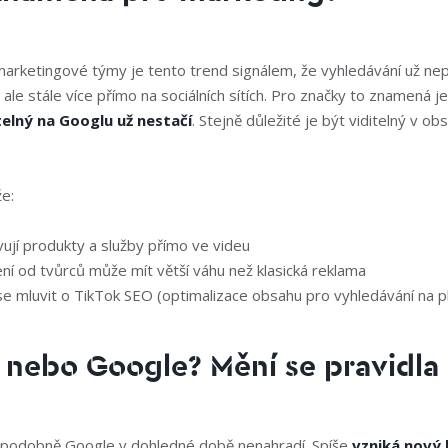
marketingové týmy je tento trend signálem, že vyhledávání už nep
 ale stále více přímo na sociálních sítích. Pro značky to znamená j
elný na Googlu už nestačí
. Stejně důležité je být viditelný v obs
e:
vují produkty a služby přímo ve videu
í od tvůrců může mít větší váhu než klasická reklama
se mluvit o TikTok SEO (optimalizace obsahu pro vyhledávání na p
 nebo Google? Mění se pravidla
podobně Google v dohledné době nenahradí. Spíše
vzniká nový 