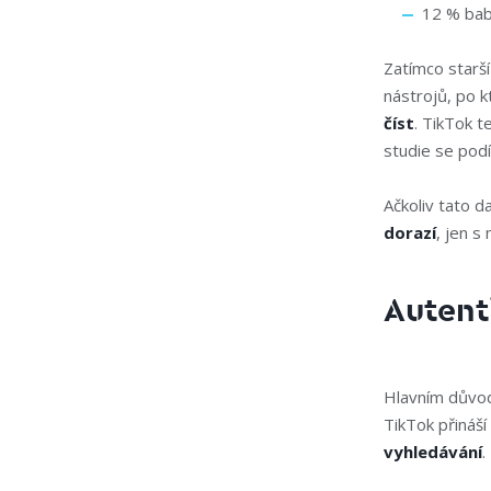
12 % ba
Zatímco starší
nástrojů, po k
číst
. TikTok t
studie se podí
Ačkoliv tato da
dorazí
, jen s
Autent
Hlavním důvod
TikTok přináší
vyhledávání
.