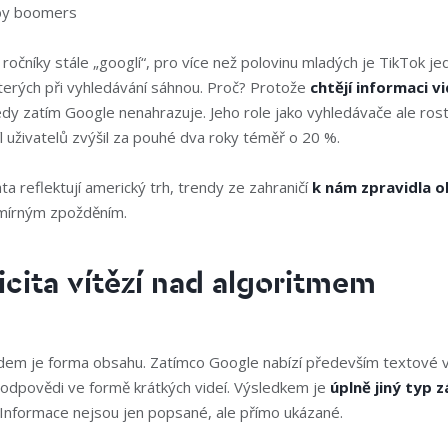
by boomers
 ročníky stále „googlí“, pro více než polovinu mladých je TikTok je
terých při vyhledávání sáhnou. Proč? Protože
chtějí informaci vi
edy zatím Google nenahrazuje. Jeho role jako vyhledávače ale ros
l uživatelů zvýšil za pouhé dva roky téměř o 20 %.
ta reflektují americký trh, trendy ze zahraničí
k nám zpravidla o
 mírným zpožděním.
icita vítězí nad algoritmem
em je forma obsahu. Zatímco Google nabízí především textové v
 odpovědi ve formě krátkých videí. Výsledkem je
úplně jiný typ z
 Informace nejsou jen popsané, ale přímo ukázané.