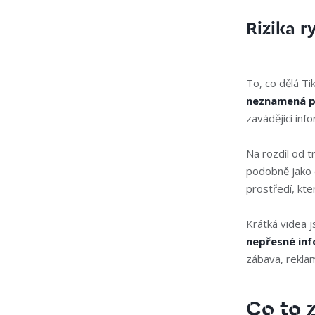
Rizika r
To, co dělá Tik
neznamená p
zavádějící inf
Na rozdíl od t
podobně jako da
prostředí, kte
Krátká videa j
nepřesné in
zábava, rekla
Co to 