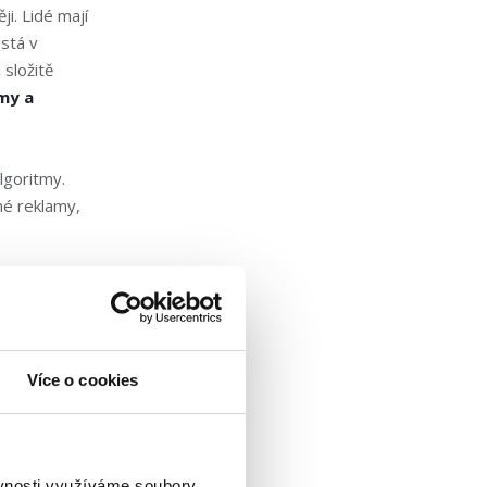
i. Lidé mají
stá v
 složitě
my a
lgoritmy.
né reklamy,
é zkušenosti,
. Gen Z sice
droj
Více o cookies
ií vzniká v
pisuje.
Data
z
l za rok o
ěvnosti využíváme soubory