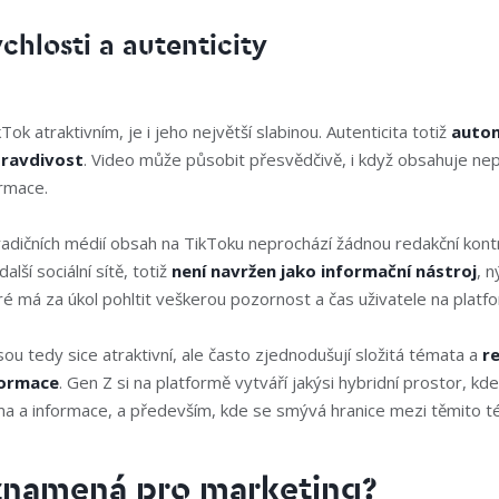
ychlosti a autenticity
Tok atraktivním, je i jeho největší slabinou. Autenticita totiž
auto
ravdivost
. Video může působit přesvědčivě, i když obsahuje n
ormace.
radičních médií obsah na TikToku neprochází žádnou redakční kontr
lší sociální sítě, totiž
není navržen jako informační nástroj
, n
ré má za úkol pohltit veškerou pozornost a čas uživatele na platf
sou tedy sice atraktivní, ale často zjednodušují složitá témata a
re
formace
. Gen Z si na platformě vytváří jakýsi hybridní prostor, kd
ma a informace, a především, kde se smývá hranice mezi těmito t
znamená pro marketing?