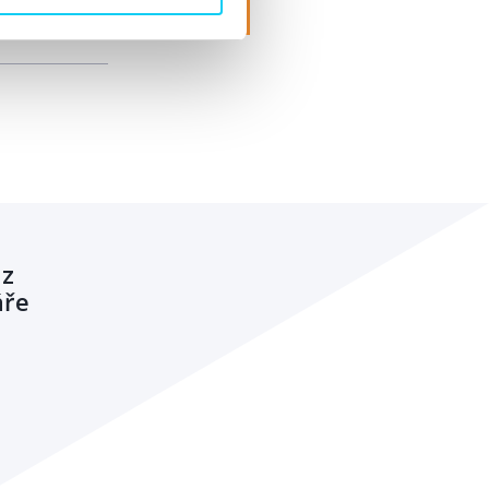
 z
áře