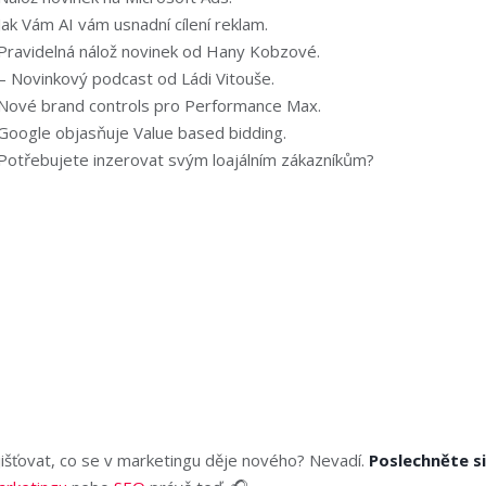
Jak Vám AI vám usnadní cílení reklam.
Pravidelná nálož novinek od Hany Kobzové.
– Novinkový podcast od Ládi Vitouše.
Nové brand controls pro Performance Max.
Google objasňuje Value based bidding.
Potřebujete inzerovat svým loajálním zákazníkům?
jišťovat, co se v marketingu děje nového? Nevadí.
Poslechněte s