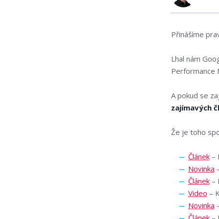
Přinášíme prav
Lhal nám Googl
Performance M
A pokud se zají
zajímavých čl
Že je toho spo
Článek
– 
Novinka
–
Článek
– 
Video
– K
Novinka
–
Článek
– 