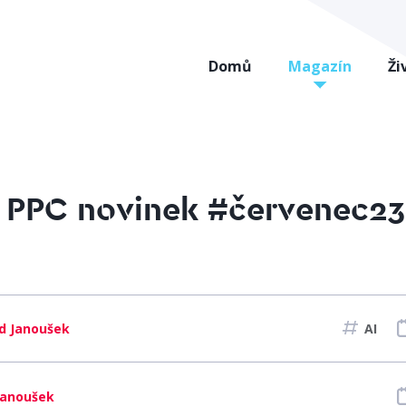
Domů
Magazín
Ži
 PPC novinek #červenec23
d Janoušek
AI
Janoušek