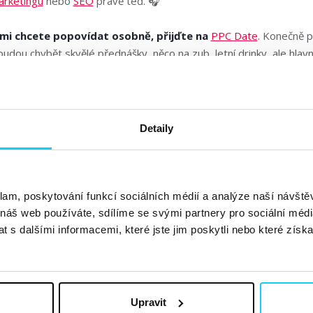
rketingu
nebo
SEO
právě teď. 🎧
ámi chcete popovídat osobně, přijďte na
PPC Date
. Konečně 
udou chybět skvělé přednášky, něco na zub, letní drinky, ale hlav
ěšíme se na vás! 😉
Detaily
klam, poskytování funkcí sociálních médií a analýze naší návšt
 náš web používáte, sdílíme se svými partnery pro sociální média
 s dalšími informacemi, které jste jim poskytli nebo které získa
Upravit