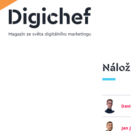
Nálož
Davi
Jan 