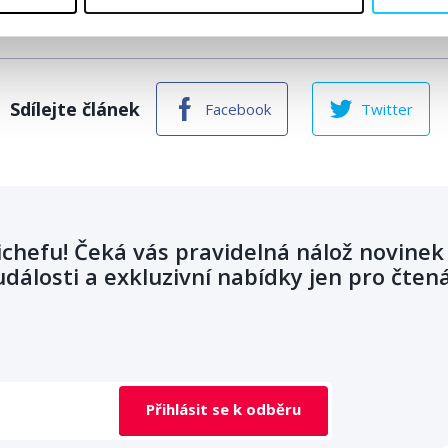
Sdílejte článek
Facebook
Twitter
ichefu! Čeká vás pravidelná nálož novinek
dálosti a exkluzivní nabídky jen pro čten
Přihlásit se k odběru