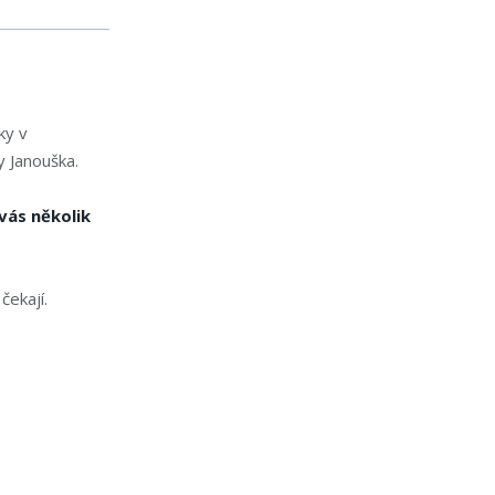
ky v
 Janouška.
ás několik
čekají.