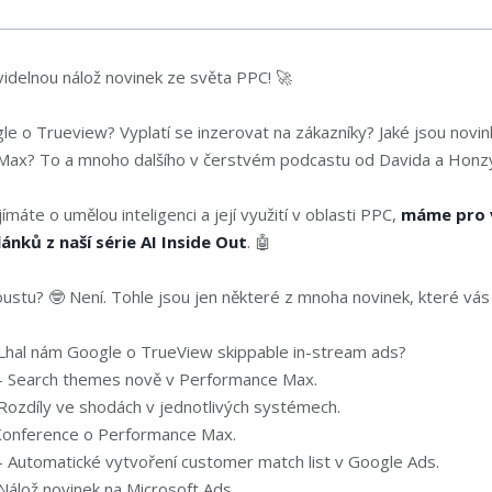
idelnou nálož novinek ze světa PPC! 🚀
e o Trueview? Vyplatí se inzerovat na zákazníky? Jaké jsou novin
ax? To a mnoho dalšího v čerstvém podcastu od Davida a Honzy
máte o umělou inteligenci a její využití v oblasti PPC,
máme pro v
ánků z naší série AI Inside Out
. 🤖
ustu? 🤓 Není. Tohle jsou jen některé z mnoha novinek, které vás 
Lhal nám Google o TrueView skippable in-stream ads?
 Search themes nově v Performance Max.
Rozdíly ve shodách v jednotlivých systémech.
onference o Performance Max.
 Automatické vytvoření customer match list v Google Ads.
Nálož novinek na Microsoft Ads.