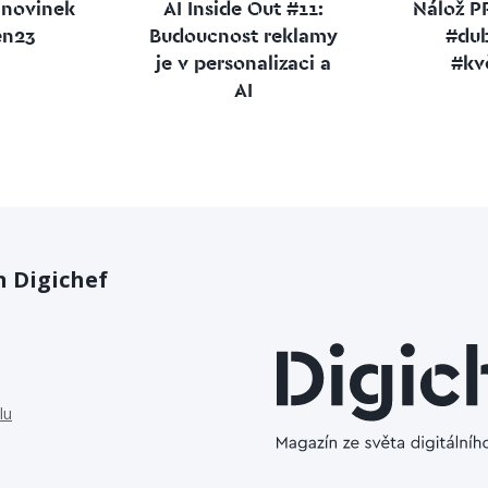
 novinek
AI Inside Out #11:
Nálož P
en23
Budoucnost reklamy
#du
je v personalizaci a
#kv
AI
 Digichef
lu