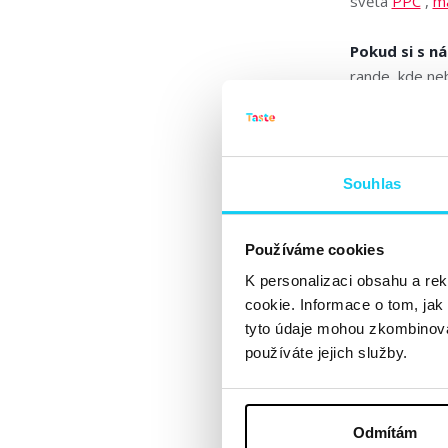
světa
PPC
,
ma
Pokud si s n
rande, kde neb
networking. T
Souhlas
Používáme cookies
K personalizaci obsahu a re
cookie. Informace o tom, jak
tyto údaje mohou zkombinovat
používáte jejich služby.
Odmítám