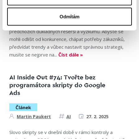
Tomáš Nezbeda
AI
24. 3. 2025
Tohle je game-changer. Bez přehánění. Zkušení
Odmítám
stratégové ví, že úspěch v marketingu se neobejde bez
předchozích důkladných rešerší a výzkumů. Abyste se
mohli odlišit od konkurence, chápat potřeby zákazníků,
předvídat trendy a vůbec nastavit správnou strategii,
musíte se nejprve na...
Číst dále »
AI Inside Out #74: Tvořte bez
programátora skripty do Google
Ads
Článek
Martin Paukert
AI
27. 2. 2025
Slovo skripty se v dnešní době v rámci kontroly a