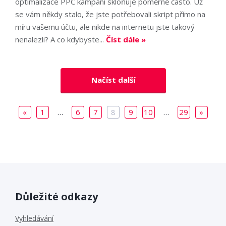
optimalizace PPC kampaní skloňuje poměrně často. Už
se vám někdy stalo, že jste potřebovali skript přímo na
míru vašemu účtu, ale nikde na internetu jste takový
nenalezli? A co kdybyste...
Číst dále »
Načíst další
«
1
…
6
7
8
9
10
…
29
»
Důležité odkazy
Vyhledávání