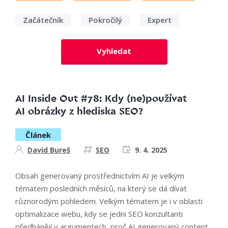
Začátečník
Pokročilý
Expert
Vyhledat
AI Inside Out #78: Kdy (ne)používat
AI obrázky z hlediska SEO?
Článek
David Bureš
SEO
9. 4. 2025
Obsah generovaný prostřednictvím AI je velkým
tématem posledních měsíců, na který se dá dívat
různorodým pohledem. Velkým tématem je i v oblasti
optimalizace webu, kdy se jedni SEO konzultanti
předhánějí v argumentech, proč AI generovaný content