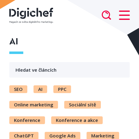
AI
SEO
AI
PPC
Online marketing
Sociální sítě
Konference
Konference a akce
ChatGPT
Google Ads
Marketing