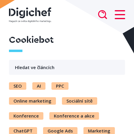
Cookiebot
SEO
AI
PPC
Online marketing
Sociální sítě
Konference
Konference a akce
ChatGPT
Google Ads
Marketing