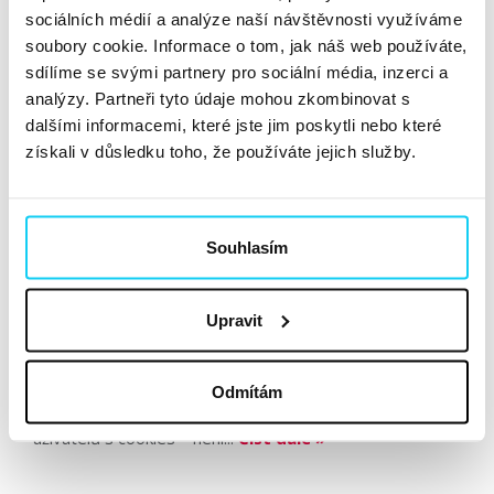
sociálních médií a analýze naší návštěvnosti využíváme
reaguje...
Číst dále »
soubory cookie. Informace o tom, jak náš web používáte,
sdílíme se svými partnery pro sociální média, inzerci a
analýzy. Partneři tyto údaje mohou zkombinovat s
Jak správně na cookies od 1. 1.
dalšími informacemi, které jste jim poskytli nebo které
2022? My to víme.
získali v důsledku toho, že používáte jejich služby.
Článek
Radek Kupr
,
Pavel Petráček
Souhlasím
Online marketing
7. 12. 2021
Upravit
S novelou zákona o elektronické komunikaci, která byla
schválena 15. září 2021 a začne platit od 1. ledna 2022,
přichází zásadní změna v přístupu k souhlasům s cookies
Odmítám
uživatelů. Tato novela požaduje nutný souhlas (opt-in)
uživatelů s cookies –⁠ není...
Číst dále »