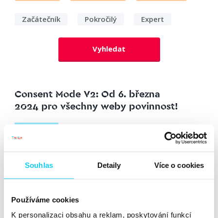
Začátečník
Pokročilý
Expert
Vyhledat
Consent Mode V2: Od 6. března
2024 pro všechny weby povinnost!
Článek
Radek Kupr
Data
18. 1. 2024
Souhlas
Detaily
Více o cookies
Digitální marketing prochází zásadními změnami a v
popředí těchto změn je určitě Consent Mode V2 od
Googlu. Pokud ho do 6. března 2024 neimplementujete,
Používáme cookies
přestanou se vám sbírat publika a přiřazovat správně
K personalizaci obsahu a reklam, poskytování funkcí
konverze k daným uživatelům. Tento nový setup