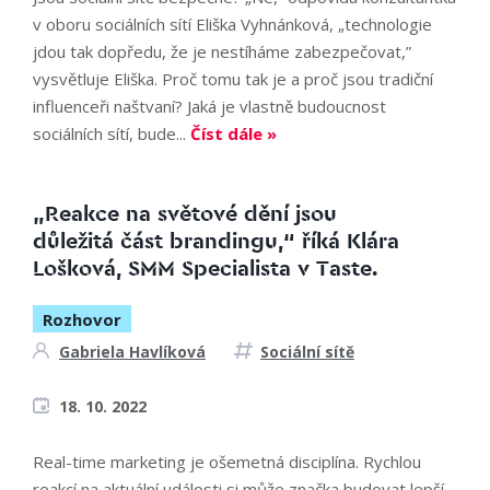
v oboru sociálních sítí Eliška Vyhnánková, „technologie
jdou tak dopředu, že je nestíháme zabezpečovat,”
vysvětluje Eliška. Proč tomu tak je a proč jsou tradiční
influenceři naštvaní? Jaká je vlastně budoucnost
sociálních sítí, bude...
Číst dále »
„Reakce na světové dění jsou
důležitá část brandingu,“ říká Klára
Lošková, SMM Specialista v Taste.
Rozhovor
Gabriela Havlíková
Sociální sítě
18. 10. 2022
Real-time marketing je ošemetná disciplína. Rychlou
reakcí na aktuální události si může značka budovat lepší