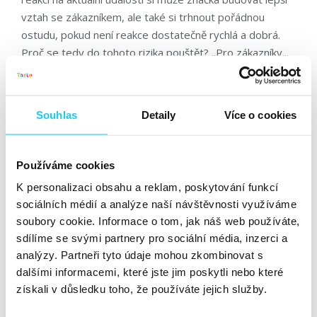
vztah se zákazníkem, ale také si trhnout pořádnou
ostudu, pokud není reakce dostatečně rychlá a dobrá.
Proč se tedy do tohoto rizika pouštět? „Pro zákazníky...
Číst dále »
Souhlas
Detaily
Více o cookies
„Na Pokáče si navlíknu, co chci. A je
s tím v pohodě,“ říká stylistka
Gabriela Zimová.
Používáme cookies
K personalizaci obsahu a reklam, poskytování funkcí
Podcast
sociálních médií a analýze naší návštěvnosti využíváme
Dominika Lukášová
Sociální sítě
soubory cookie. Informace o tom, jak náš web používáte,
sdílíme se svými partnery pro sociální média, inzerci a
23. 9. 2022
analýzy. Partneři tyto údaje mohou zkombinovat s
dalšími informacemi, které jste jim poskytli nebo které
Původně studovala bohemistiku, ale po asi měsíci a půl
získali v důsledku toho, že používáte jejich služby.
zjistila, že se tím živit nechce. Proto se jednoho dne