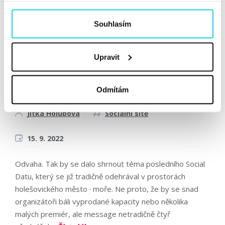
zvedla, odešla a už se nevrátila. Její kroky vedly do
Zootu, kde přišla na to, že ji stylizování outfitů a
Souhlasím
komunikace...
Číst dále »
Upravit
5 statečných a spousta inspirace
aneb co nám dal Social Date #9
Odmítám
Reportáž
Jitka Holubová
Sociální sítě
15. 9. 2022
Odvaha. Tak by se dalo shrnout téma posledního Social
Datu, který se již tradičně odehrával v prostorách
holešovického město · moře. Ne proto, že by se snad
organizátoři báli vyprodané kapacity nebo několika
malých premiér, ale message netradičně čtyř