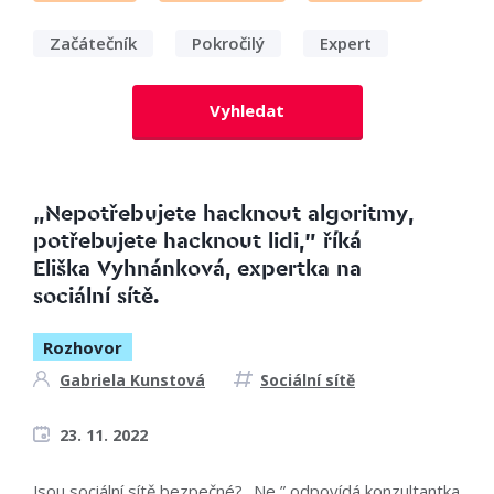
Začátečník
Pokročilý
Expert
Vyhledat
„Nepotřebujete hacknout algoritmy,
potřebujete hacknout lidi,” říká
Eliška Vyhnánková, expertka na
sociální sítě.
Rozhovor
Gabriela Kunstová
Sociální sítě
23. 11. 2022
Jsou sociální sítě bezpečné? „Ne,” odpovídá konzultantka