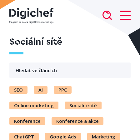
Sociální sítě
SEO
AI
PPC
Online marketing
Sociální sítě
Konference
Konference a akce
ChatGPT
Google Ads
Marketing