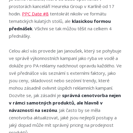
prostorách kanceláří Heureka Group v Karlíně od 17
hodin.
PPC Date #8
tentokrát nikoliv ve formátu
tematických kulatých stolů, ale
klasickou formou
přednášek
. Všichni se tak můžou těšit na celkem 4
přednášky.
Celou akcí vás provede Jan Janoušek, který se pohybuje
ve správě výkonnostních kampaní jako ryba ve vodě a
dokáže pro PA reklamy nadchnout opravdu každého. Ve
své přednášce vás seznámí s externími faktory, jako
jsou ceny, skladovost nebo sezónní trendy, které
mohou zásadně ovlivnit úspěch reklamních kampaní.
Dozvíte se, jak zásadní je
správná cenotvorba nejen
v rámci samotných produktů, ale hlavně v
návaznosti na sezónu
. Jak často by se měla
cenotvorba aktualizovat, jaké jsou nejlepší postupy a
jaký dopad může mít správný pricing na prodejnost
produktů.