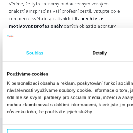
Věříme, že tyto záznamy budou cenným zdrojem
znalostí a inspirací na vaší profesní cestě. Vstupte do e-
commerce světa inspirativních lidí a
nechte se
motivovat profesionály
daných oblastí z agentury
Taste. Videozáznamy z přednášek najdete na
Youtube
kanálu Taste.
Souhlas
Detaily
Tak na které akci se potkáme? 🙂
Používáme cookies
Sdílejte článek
K personalizaci obsahu a reklam, poskytování funkcí sociáln
návštěvnosti využíváme soubory cookie. Informace o tom, j
Facebook
Twitter
sdílíme se svými partnery pro sociální média, inzerci a analý
mohou zkombinovat s dalšími informacemi, které jste jim posk
důsledku toho, že používáte jejich služby.