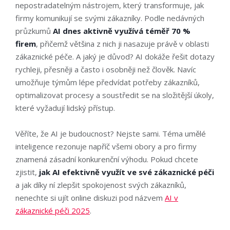
nepostradatelným nástrojem, který transformuje, jak
firmy komunikují se svými zákazníky. Podle nedávných
průzkumů
AI dnes aktivně využívá téměř 70 %
firem
, přičemž většina z nich ji nasazuje právě v oblasti
zákaznické péče. A jaký je důvod? AI dokáže řešit dotazy
rychleji, přesněji a často i osobněji než člověk. Navíc
umožňuje týmům lépe předvídat potřeby zákazníků,
optimalizovat procesy a soustředit se na složitější úkoly,
které vyžadují lidský přístup.
Věříte, že AI je budoucnost? Nejste sami. Téma umělé
inteligence rezonuje napříč všemi obory a pro firmy
znamená zásadní konkurenční výhodu. Pokud chcete
zjistit,
jak AI efektivně využít ve své zákaznické péči
a jak díky ní zlepšit spokojenost svých zákazníků,
nenechte si ujít online diskuzi pod názvem
AI v
zákaznické péči 2025
.