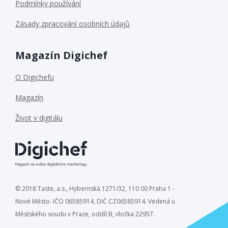
Podmínky používání
Zásady zpracování osobních údajů
Magazín Digichef
O Digichefu
Magazín
Život v digitálu
© 2018 Taste, a.s., Hybernská 1271/32, 110 00 Praha 1 -
Nové Město. IČO 06585914, DIČ CZ06585914. Vedená u
Městského soudu v Praze, oddíl B, vložka 22957.