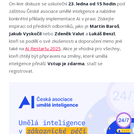
On-line diskuze se uskuteční
23. ledna od 15 hodin
pod
záštitou České asociace umělé inteligence a nabídne
konkrétní příklady implementace AI v praxi. Získejte
inspiraci od předních odborníků, jako je
Martin Baroš
,
Jakub Vyskočil
nebo
Zdeněk Valut
a
Lukáš Benzl
,
kteří se podělí o své zkušenosti a doporučení mimo jiné
také na
AI Restartu 2025
. Akce je vhodná pro všechny,
kteří chtějí být připraveni na změny, které umělá
inteligence přináší.
Vstup je zdarma
, stačí se
registrovat.