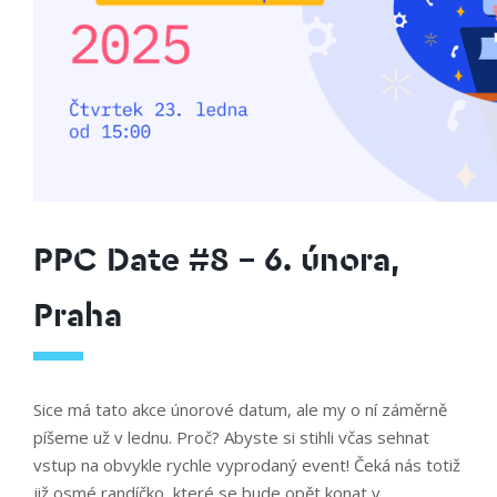
PPC Date #8 – 6. února,
Praha
Sice má tato akce únorové datum, ale my o ní záměrně
píšeme už v lednu. Proč? Abyste si stihli včas sehnat
vstup na obvykle rychle vyprodaný event! Čeká nás totiž
již osmé randíčko, které se bude opět konat v