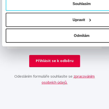
Souhlasím
Odebírejte newsletter od Digichefu! Čeká vás
pravidelná nálož novinek z oboru, pozvánky na
Upravit
důležité události a exkluzivní nabídky jen pro
čtenáře magazínu Digichef.
Odmítám
Přihlásit se k odběru
Odesláním formuláře souhlasíte se
zpracováním
osobních údajů.