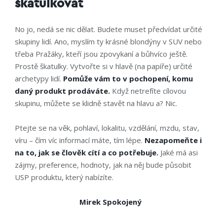
škatulkovat
No jo, nedá se nic dělat. Budete muset předvídat určité
skupiny lidí. Ano, myslím ty krásné blondýny v SUV nebo
třeba Pražáky, kteří jsou zpovykaní a bůhvíco ještě.
Prostě škatulky. Vytvořte si v hlavě (na papíře) určité
archetypy lidí.
Pomůže vám to v pochopení, komu
daný produkt prodáváte.
Když netrefíte cílovou
skupinu, můžete se klidně stavět na hlavu a? Nic.
Ptejte se na věk, pohlaví, lokalitu, vzdělání, mzdu, stav,
víru – čím víc informací máte, tím lépe.
Nezapomeňte i
na to, jak se člověk cítí a co potřebuje.
Jaké má asi
zájmy, preference, hodnoty, jak na něj bude působit
USP produktu, který nabízíte.
Mirek Spokojený