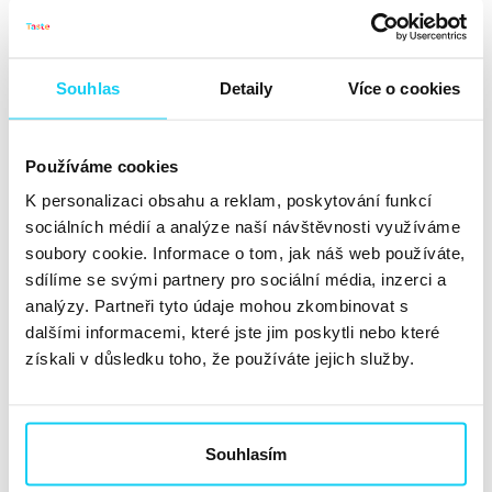
vymyslet claim, napsat PR článek nebo copy na sociální
sítě.
Máte produkt a musíte hledat cílovou skupinu.
U koho je větší pravděpodobnost, že si bude chtít koupit
Souhlas
Detaily
Více o cookies
recyklované sešity? Tonda, který miluje Elona Muska?
Nebo Anežka, která má ráda kreslení a přírodu? Chápete
to předvídání? Samozřejmě si může sešity koupit i
Používáme cookies
Tonda, ale pravděpodobně budou vhodnější pro Anežku.
K personalizaci obsahu a reklam, poskytování funkcí
sociálních médií a analýze naší návštěvnosti využíváme
Musíte vzít v úvahu všechny informace, které se o cílové
soubory cookie. Informace o tom, jak náš web používáte,
skupině dozvíte.
sdílíme se svými partnery pro sociální média, inzerci a
analýzy. Partneři tyto údaje mohou zkombinovat s
A ano, může to trvat dlouho.
dalšími informacemi, které jste jim poskytli nebo které
získali v důsledku toho, že používáte jejich služby.
Ale vyplatí se to.
Zamyslete se nad sebou
Souhlasím