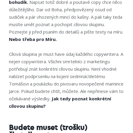
bohudík.
Napsat totiž dobré a poutavé copy chce něco
důležitějšího. Dar od Boha, předpovězený osud od
sudiček a pár vhozených mincí do kašny. A pak taky teda
musíte umět poznat a pochopit cílovou skupinu.
Poznejte ji před psaním do detailů a pište texty na míru.
Nebo třeba pro Míru.
Cílová skupina je must have údaj každého copywritera. A
nejen copywritera. Všichni smrtelníci z marketingu
potřebují znát konkrétní cílovou skupinu. Není vhodné
nabízet podprsenku na kojení sedmnáctiletému
Tomášovi a poukázku do pivovaru novopečené mamince
Jarce. Pokud budete chtít, můžete. Ale nepřinese vám to
očekávané výsledky.
Jak tedy poznat konkrétní
cílovou skupinu?
Budete muset (trošku)