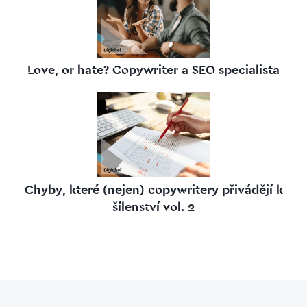
Love, or hate? Copywriter a SEO specialista
Chyby, které (nejen) copywritery přivádějí k
šílenství vol. 2