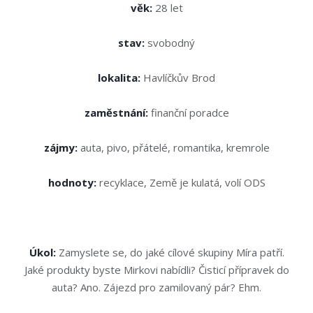
věk:
28 let
stav:
svobodný
lokalita:
Havlíčkův Brod
zaměstnání:
finanční poradce
zájmy:
auta, pivo, přátelé, romantika, kremrole
hodnoty:
recyklace, Země je kulatá, volí ODS
Úkol:
Zamyslete se, do jaké cílové skupiny Míra patří.
Jaké produkty byste Mirkovi nabídli? Čisticí přípravek do
auta? Ano. Zájezd pro zamilovaný pár? Ehm.