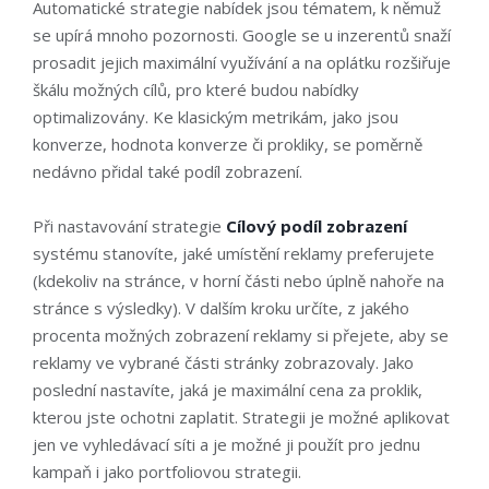
Automatické strategie nabídek jsou tématem, k němuž
se upírá mnoho pozornosti. Google se u inzerentů snaží
prosadit jejich maximální využívání a na oplátku rozšiřuje
škálu možných cílů, pro které budou nabídky
optimalizovány. Ke klasickým metrikám, jako jsou
konverze, hodnota konverze či prokliky, se poměrně
nedávno přidal také podíl zobrazení.
Při nastavování strategie
Cílový podíl zobrazení
systému stanovíte, jaké umístění reklamy preferujete
(kdekoliv na stránce, v horní části nebo úplně nahoře na
stránce s výsledky). V dalším kroku určíte, z jakého
procenta možných zobrazení reklamy si přejete, aby se
reklamy ve vybrané části stránky zobrazovaly. Jako
poslední nastavíte, jaká je maximální cena za proklik,
kterou jste ochotni zaplatit. Strategii je možné aplikovat
jen ve vyhledávací síti a je možné ji použít pro jednu
kampaň i jako portfoliovou strategii.