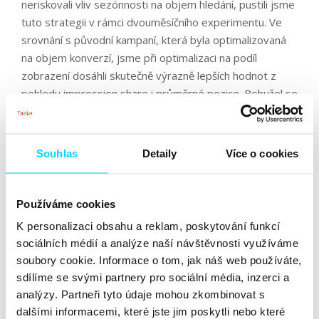
neriskovali vliv sezónnosti na objem hledání, pustili jsme
tuto strategii v rámci dvouměsíčního experimentu. Ve
srovnání s původní kampaní, která byla optimalizovaná
na objem konverzí, jsme při optimalizaci na podíl
zobrazení dosáhli skutečně výrazně lepších hodnot z
pohledu impression share i průměrné pozice. Bohužel se
nám však nepotvrdila naše hypotéza, a tedy že by s
vyšším dosahem reklamy mohl stoupnout také objem
konverzí, čímž ale tuto možnost nechceme vyloučit.
Souhlas
Detaily
Více o cookies
Kdy tedy tuto strategii zvolit? Určitě doporučujeme ji
otestovat v případech, kdy klientovi záleží na tom, aby
Používáme cookies
byl
maximálně vidět ve výsledcích vyhledávání bez
K personalizaci obsahu a reklam, poskytování funkcí
ohledu na ziskovost kampaně
, protože na konverze
sociálních médií a analýze naší návštěvnosti využíváme
tato strategie nehledí. Pečlivě zvažte, jaké zvolit
soubory cookie. Informace o tom, jak náš web používáte,
umístění, procentuální podíl zobrazení a jakou nastavit
sdílíme se svými partnery pro sociální média, inzerci a
maximální CPC, s jakou jste ochotni do aukce vstoupit.
analýzy. Partneři tyto údaje mohou zkombinovat s
Pro začátek je doporučováno nastavit dvojnásobek
dalšími informacemi, které jste jim poskytli nebo které