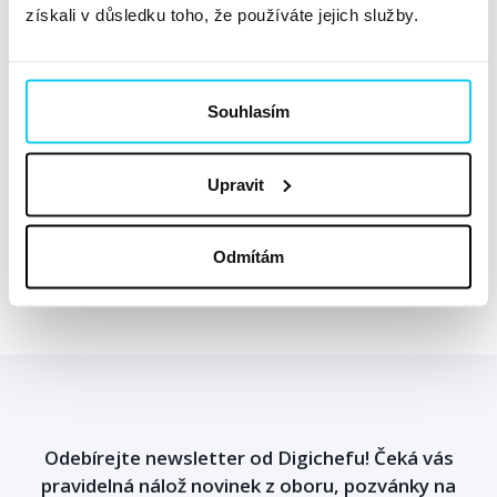
průměrné CPC za posledních 30 dní. Pozornost věnujte
získali v důsledku toho, že používáte jejich služby.
také struktuře kampaně, u které strategii nastavujete,
abyste optimalizovali na podíl zobrazení jen u klíčových
slov, která jsou pro vás skutečně důležitá – typickým
Souhlasím
příkladem mohou být brandová klíčová slova.
Upravit
Sdílejte článek
Odmítám
Facebook
Twitter
Odebírejte newsletter od Digichefu! Čeká vás
pravidelná nálož novinek z oboru, pozvánky na