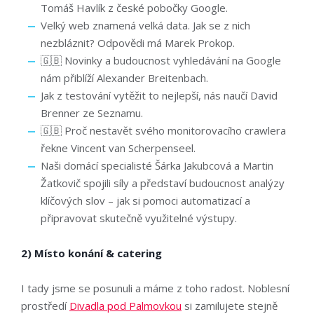
Tomáš Havlík z české pobočky Google.
Velký web znamená velká data. Jak se z nich
nezbláznit? Odpovědi má Marek Prokop.
🇬🇧 Novinky a budoucnost vyhledávání na Google
nám přiblíží Alexander Breitenbach.
Jak z testování vytěžit to nejlepší, nás naučí David
Brenner ze Seznamu.
🇬🇧 Proč nestavět svého monitorovacího crawlera
řekne Vincent van Scherpenseel.
Naši domácí specialisté Šárka Jakubcová a Martin
Žatkovič spojili síly a představí budoucnost analýzy
klíčových slov – jak si pomoci automatizací a
připravovat skutečně využitelné výstupy.
2) Místo konání & catering
I tady jsme se posunuli a máme z toho radost. Noblesní
prostředí
Divadla pod Palmovkou
si zamilujete stejně