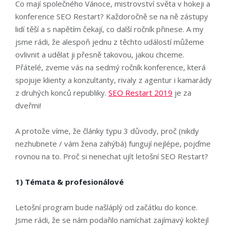
Co mají společného Vánoce, mistrovství světa v hokeji a
konference SEO Restart? Každoročně se na ně zástupy
lidí těší a s napětím čekají, co další ročník přinese. A my
jsme rádi, že alespoň jednu z těchto událostí můžeme
ovlivnit a udělat ji přesně takovou, jakou chceme.
Přátelé, zveme vás na sedmý ročník konference, která
spojuje klienty a konzultanty, rivaly z agentur i kamarády
z druhých konců republiky.
SEO Restart 2019
je za
dveřmi!
A protože víme, že články typu 3 důvody, proč (nikdy
nezhubnete / vám žena zahýbá) fungují nejlépe, pojďme
rovnou na to. Proč si nenechat ujít letošní SEO Restart?
1) Témata & profesionálové
Letošní program bude našláplý od začátku do konce.
Jsme rádi, že se nám podařilo namíchat zajímavý koktejl