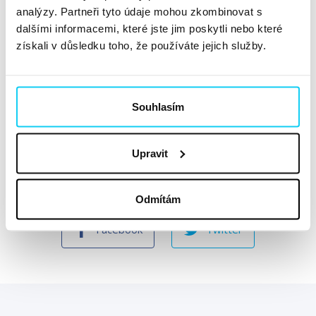
mrtvé nebude. Těšíme se na vás
v úterý 18. června
analýzy. Partneři tyto údaje mohou zkombinovat s
2019
od 9:00 v Divadle pod Palmovkou
.
dalšími informacemi, které jste jim poskytli nebo které
získali v důsledku toho, že používáte jejich služby.
Jako správná data-driven konference jsme na místě bez
WIFI. Data s sebou!
Souhlasím
P.S.: Do 11. června jsou vstupenky levnější!
Zaregistrujte
se ještě dnes
.
Upravit
Sdílejte článek
Odmítám
Facebook
Twitter