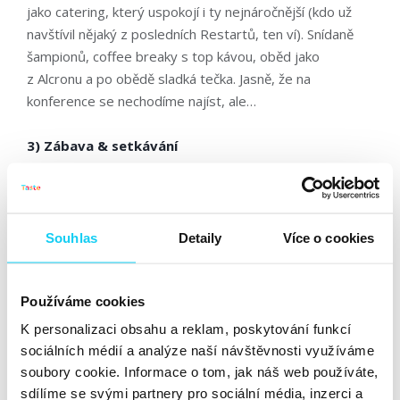
jako catering, který uspokojí i ty nejnáročnější (kdo už
navštívil nějaký z posledních Restartů, ten ví). Snídaně
šampionů, coffee breaky s top kávou, oběd jako
z Alcronu a po obědě sladká tečka. Jasně, že na
konference se nechodíme najíst, ale…
3) Zábava & setkávání
Proč se nevzdělávat a zároveň se nebavit? Tímhle
heslem se při přípravě programu Restartů vždy řídíme.
A tak se můžete těšit také na tradiční Kahoot kvíz o
Souhlas
Detaily
Více o cookies
ceny, networkingové přestávky, nezávazné konzultace
s odborníky, spontánní brainstormingy. A doufáme i ve
Používáme cookies
stálice. Zlaté sako moderátora Michaela. Tejstí
samolepky. Náhodná setkání. Technické výpadky a
K personalizaci obsahu a reklam, poskytování funkcí
improvizace. Zpožděné vlaky speakerů. Sranda bude!
sociálních médií a analýze naší návštěvnosti využíváme
soubory cookie. Informace o tom, jak náš web používáte,
Pojďte se zase po roce přesvědčit, že SEO ještě dlouho
sdílíme se svými partnery pro sociální média, inzerci a