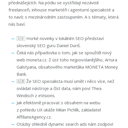
přednášejících. Na pódiu se vystřídají nezávislí
freelanceři, inhouse marketéři i agenturní specialisté a
to navíc s mezinárodním zastoupením. A s tématy, která
nás baví.
🇸🇰 Horké novinky v lokálním SEO představí
slovenský SEO guru Daniel Duriš.
Čeká nás případovka o tom, jak se spouštěl nový
web moneta.cz. Z úst toho nejpovolanějšího, Artura
Galstyana, obsahového markeťáka MONETA Money
Bank.
🇬🇧 Že SEO specialista musí umět i něco více, než
ovládat nástroje a číst data, nám poví Thea
Windisch z eVisions.
Jak efektivně pracovat s obsahem na webu
z pohledu UX ukáže Milan Pichlík, zakladatel
AffiliateAgency.cz.
Otázky ohledně dynamic search ads nám zodpoví